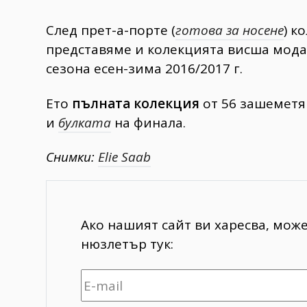
След прет-а-порте (
готова за носене
) к
представяме и колекцията висша мод
сезона есен-зима 2016/2017 г.
Ето
пълната колекция
от 56 зашеметя
и
булката
на финала.
Снимки:
Elie Saab
Ако нашият сайт ви харесва, мож
нюзлетър тук: