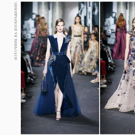
Гурме
ИЗТОЧНИК НА ИЗОБРАЖЕНИЕ:
237
Пътувай
389
Здраве
Gentlemen
382
1817
Wellness
ПОСЛЕДВАЙТЕ
НИ