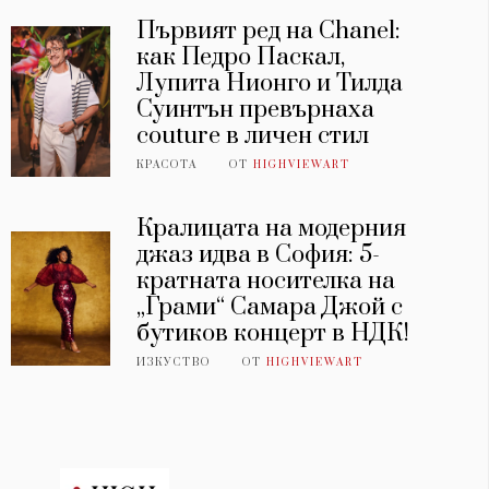
Първият ред на Chanel:
как Педро Паскал,
Лупита Нионго и Тилда
Суинтън превърнаха
couture в личен стил
КРАСОТА
ОТ
HIGHVIEWART
Кралицата на модерния
джаз идва в София: 5-
кратната носителка на
„Грами“ Самара Джой с
бутиков концерт в НДК!
ИЗКУСТВО
ОТ
HIGHVIEWART