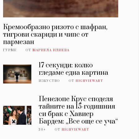
Кремообразно ризото с шафран,
тигрови скариди и чипс от
пармезан
ГУРМЕ
ОТ
МАРИЕЛА ИЛИЕВА
17 секунди: колко
гледаме една картина
ИЗКУСТВО
ОТ
HIGHVIEWART
Пенелопе Крус споделя
тайните на 15-годишния
си брак с Хавиер
Бардем: „Все още се уча“
30+
ОТ
HIGHVIEWART