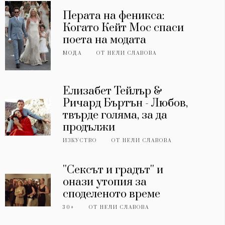
Перата на феникса:
Когато Кейт Мос спаси
поета на модата
МОДА
ОТ
НЕЛИ СЛАВОВА
Елизабет Тейлър &
Ричард Бъртън - Любов,
твърде голяма, за да
продължи
ИЗКУСТВО
ОТ
НЕЛИ СЛАВОВА
''Сексът и градът'' и
онази утопия за
споделеното време
30+
ОТ
НЕЛИ СЛАВОВА