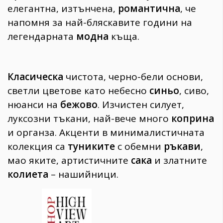
елегантна, изтънчена,
романтична
, че
напомня за най-бляскавите години на
легендарната
модна
къща.
Класическа
чистота, черно-бели основи,
светли цветове като небесно
синьо
, сиво,
нюанси на
бежово
. Изчистен силует,
луксозни тъкани, най-вече много
коприна
и органза. Акценти в минималистичната
колекция са
туниките
с обемни
ръкави
,
мао яките, артистичните
сака
и златните
колиета
– нашийници.