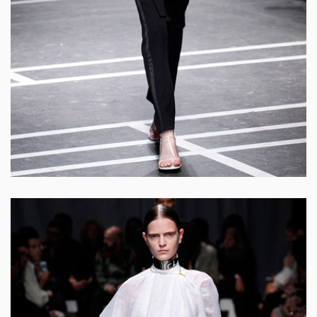
КАТЕГОРИИ
ЗА НАС
Wine&Dine
Условия за
Подкасти
ползване
Мода
За нас
Dialogue
Реклама
Изкуство
Политика за