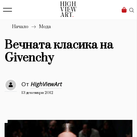
139
Бизнес
1633
Мода
Начало
Мода
16
Dialogue
Вечната класика на
Изкуство
Givenchy
4340
Красота
От
HighViewArt
777
13 декември 2012
Дизайн
1272
1188
Книги