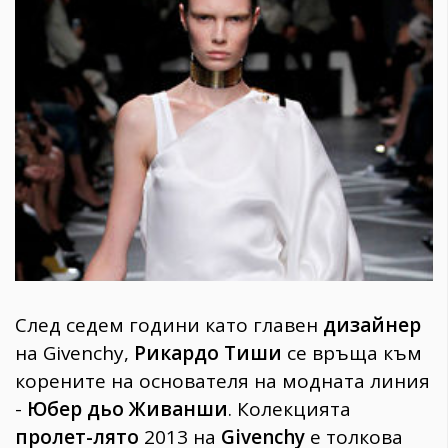
1970
30+
1710
Гурме
Пътувай
237
389
Здраве
Gentlemen
382
След седем години като главен
дизайнер
Wellness
на Givenchy,
Рикардо Тиши
се връща към
1817
корените на основателя на модната линия
-
Юбер дьо Живанши
. Колекцията
ПОСЛЕДВАЙТЕ
пролет-лято
2013 на
Givenchy
е толкова
НИ