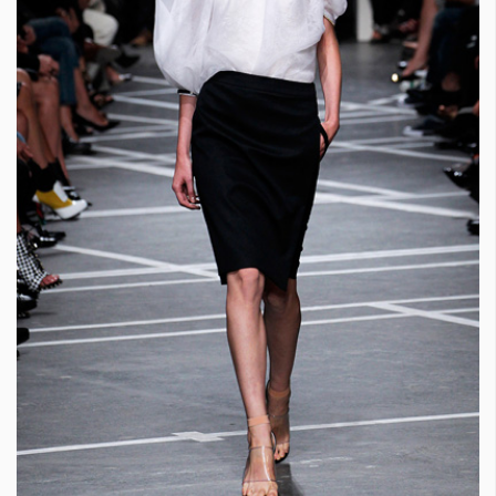
Красота
поверителност
Цветно
ModerenDom
Гурме
Пътувай
Wellness
СЛЕДВАЙТЕ НИ
Facebook
Instagram
Twitter
Pinterest
YouTube
Spotify
Soundcloud
Ако нашият сайт ви харесва, можете да се абонирате за
седмичния ни нюзлетър тук:
© 2026, HighViewArt | Всички права запазени