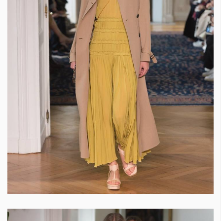
КАТЕГОРИИ
ЗА НАС
Wine&Dine
Условия за
Подкасти
ползване
Мода
За нас
Dialogue
Реклама
Изкуство
Политика за