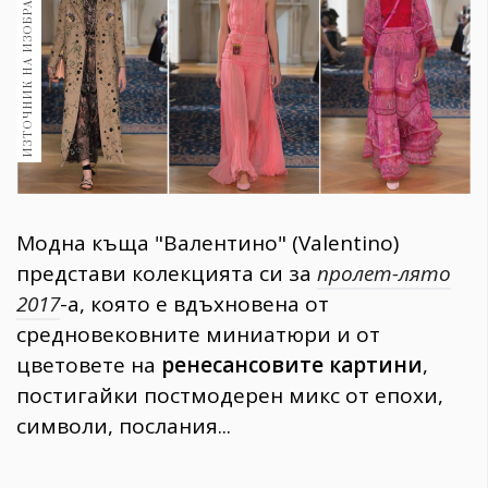
ИЗТОЧНИК НА ИЗОБРАЖЕНИЕ:
1970
30+
1710
Гурме
Пътувай
237
389
Здраве
Модна къща "Валентино" (Valentino)
Gentlemen
представи колекцията си за
пролет-лято
382
2017
-а, която е вдъхновена от
средновековните миниатюри и от
Wellness
цветовете на
ренесансовите картини
,
1817
постигайки постмодерен микс от епохи,
символи, послания...
ПОСЛЕДВАЙТЕ
НИ