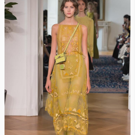
Красота
поверителност
Цветно
ModerenDom
Гурме
Пътувай
Wellness
СЛЕДВАЙТЕ НИ
Facebook
Instagram
Twitter
Pinterest
YouTube
Spotify
Soundcloud
Ако нашият сайт ви харесва, можете да се абонирате за
седмичния ни нюзлетър тук:
© 2026, HighViewArt | Всички права запазени