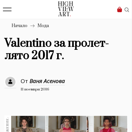
139
Бизнес
1633
Мода
Начало
Мода
16
Dialogue
Valentino за пролет-
Изкуство
лято 2017 г.
4340
Красота
От
Ваня Асенова
777
11 ноември 2016
Дизайн
1272
1188
Книги