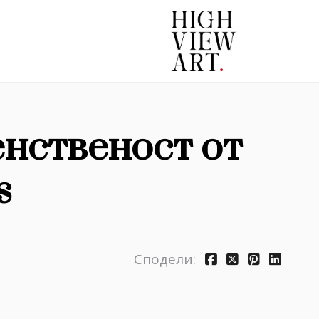
нственост от
s
Сподели: