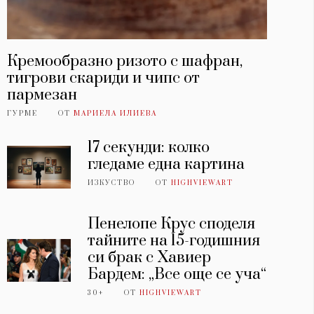
Кремообразно ризото с шафран,
тигрови скариди и чипс от
пармезан
ГУРМЕ
ОТ
МАРИЕЛА ИЛИЕВА
17 секунди: колко
гледаме една картина
ИЗКУСТВО
ОТ
HIGHVIEWART
Пенелопе Крус споделя
тайните на 15-годишния
си брак с Хавиер
Бардем: „Все още се уча“
30+
ОТ
HIGHVIEWART