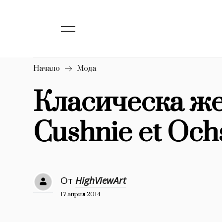
139
Бизнес
1633
Мода
16
Dialogue
Начало
Мода
Изкуство
Класическа же
4340
Cushnie et Och
777
Красота
1272
Дизайн
1188
Книги
От
HighViewArt
1970
30+
17 април 2014
1710