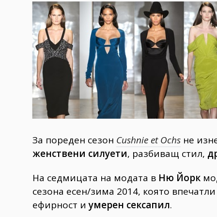
Гурме
237
Пътувай
389
Здраве
Gentlemen
382
1817
Wellness
За пореден сезон
Cushnie et Ochs
не изне
ПОСЛЕДВАЙТЕ
женствени силуети
, разбиващ стил,
д
НИ
На седмицата на модата в
Ню Йорк
мод
сезона есен/зима 2014, която впечатли
ефирност и
умерен сексапил
.