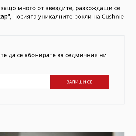
 защо много от звездите, разхождащи се
ар",
носията уникалните рокли на Cushnie
ете да се абонирате за седмичния ни