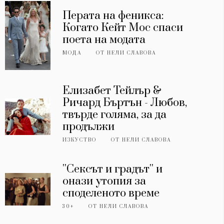
Перата на феникса:
Когато Кейт Мос спаси
поета на модата
МОДА
ОТ
НЕЛИ СЛАВОВА
Елизабет Тейлър &
Ричард Бъртън - Любов,
твърде голяма, за да
продължи
ИЗКУСТВО
ОТ
НЕЛИ СЛАВОВА
''Сексът и градът'' и
онази утопия за
споделеното време
30+
ОТ
НЕЛИ СЛАВОВА