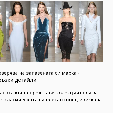
верява на запазената си марка -
ръзки детайли
.
ната къща представи колекцията си за
 с
класическата си елегантност
, изискана