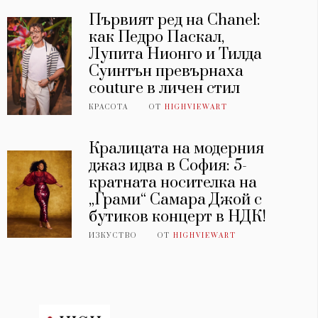
Първият ред на Chanel:
как Педро Паскал,
Лупита Нионго и Тилда
Суинтън превърнаха
couture в личен стил
КРАСОТА
ОТ
HIGHVIEWART
Кралицата на модерния
джаз идва в София: 5-
кратната носителка на
„Грами“ Самара Джой с
бутиков концерт в НДК!
ИЗКУСТВО
ОТ
HIGHVIEWART