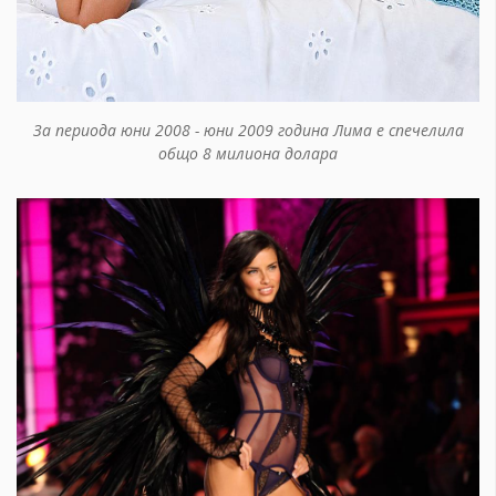
За периода юни 2008 - юни 2009 година Лима е спечелила
общо 8 милиона долара