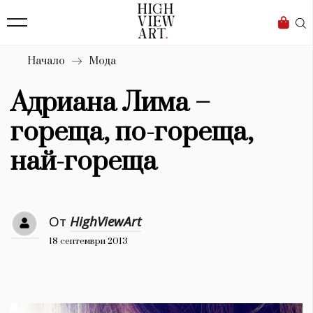
139
Бизнес
1633
Мода
Начало
Мода
16
Dialogue
Адриана Лима –
Изкуство
гореща, по-гореща,
4340
най-гореща
Красота
777
От
HighViewArt
Дизайн
18 септември 2013
1272
1188
Книги