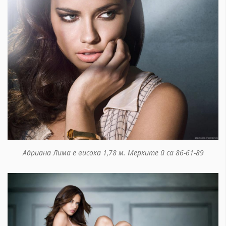
Адриана Лима е висока 1,78 м. Мерките й са 86-61-89