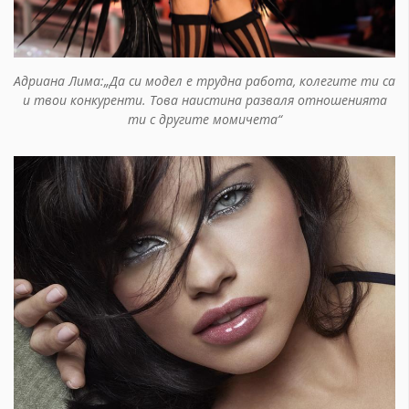
Адриана Лима:„Да си модел е трудна работа, колегите ти са
и твои конкуренти. Това наистина разваля отношенията
ти с другите момичета“