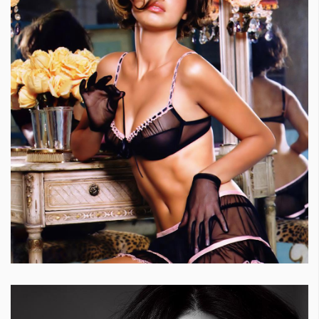
КАТЕГОРИИ
ЗА НАС
Wine&Dine
Условия за
Подкасти
ползване
Мода
За нас
Dialogue
Реклама
Изкуство
Политика за