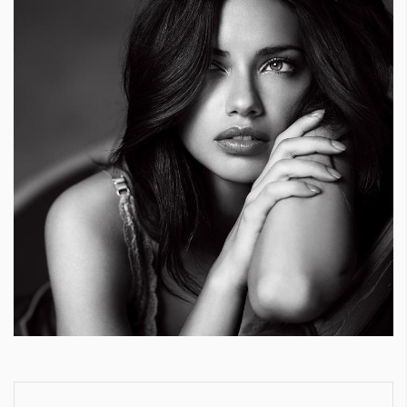
Красота
поверителност
Цветно
ModerenDom
Гурме
Пътувай
Wellness
СЛЕДВАЙТЕ НИ
Facebook
Instagram
Twitter
Pinterest
YouTube
Spotify
Soundcloud
Ако нашият сайт ви харесва, можете да се абонирате за
седмичния ни нюзлетър тук:
© 2026, HighViewArt | Всички права запазени