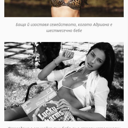
Баща й изоставя семейството, когато Адриана е
шестмесечно бебе