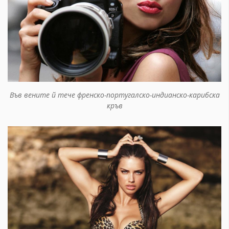
Във вените й тече френско-португалско-индианско-карибска
кръв