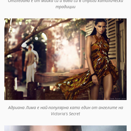
Отгледана е от майка си и баба си в строги католически
традиции
Адриана Лима е най-популярна като един от ангелите на
Victoria's Secret