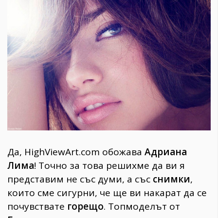
1970
30+
1710
Гурме
Пътувай
237
389
Здраве
Gentlemen
382
Да, HighViewArt.com обожава
Адриана
Wellness
Лима
! Точно за това решихме да ви я
1817
представим не със думи, а със
снимки
,
които сме сигурни, че ще ви накарат да се
ПОСЛЕДВАЙТЕ
почувствате
горещо
. Топмоделът от
НИ