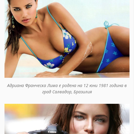
Адриана Франческа Лима е родена на 12 юни 1981 година в
град Салвадор, Бразилия