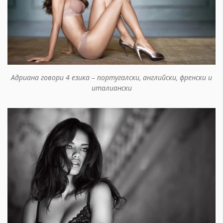
Адриана говори 4 езика – португалски, английски, френски и
италиански