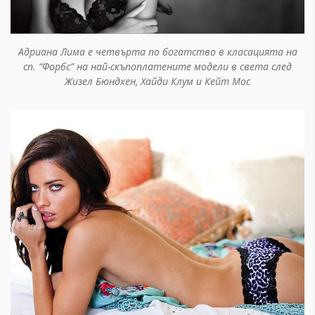
Адриана Лима е четвърта по богатство в класацията на
сп. “Форбс” на най-скъпоплатените модели в света след
Жизел Бюндхен, Хайди Клум и Кейт Мос