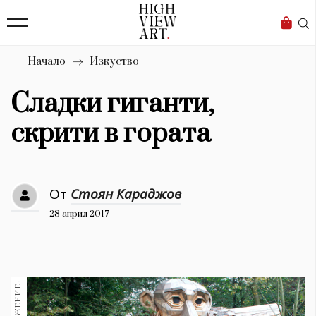
138
Бизнес
1633
Мода
Начало
Изкуство
16
Dialogue
Сладки гиганти,
Изкуство
скрити в гората
4338
Красота
От
Стоян Караджов
777
28 април 2017
Дизайн
1272
1188
Книги