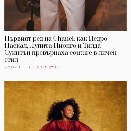
Първият ред на Chanel: как Педро
Паскал, Лупита Нионго и Тилда
Суинтън превърнаха couture в личен
стил
КРАСОТА
ОТ
HIGHVIEWART