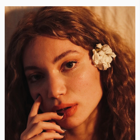
КАТЕГОРИИ
ЗА НАС
Wine&Dine
Условия за
Подкасти
ползване
Мода
За нас
Dialogue
Реклама
Изкуство
Политика за