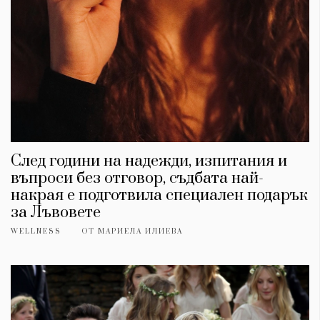
Красота
поверителност
Цветно
ModerenDom
Гурме
Пътувай
Wellness
СЛЕДВАЙТЕ НИ
Facebook
Instagram
Twitter
Pinterest
YouTube
Spotify
Soundcloud
След години на надежди, изпитания и
въпроси без отговор, съдбата най-
накрая е подготвила специален подарък
Ако нашият сайт ви харесва, можете да се абонирате за
за Лъвовете
седмичния ни нюзлетър тук:
WELLNESS
ОТ
МАРИЕЛА ИЛИЕВА
© 2026, HighViewArt | Всички права запазени