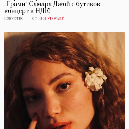
„Грами“ Самара Джой с бутиков
концерт в НДК!
ИЗКУСТВО
ОТ
HIGHVIEWART