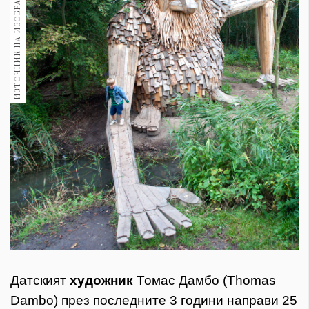
ИЗТОЧНИК НА ИЗОБРАЖЕНИЕ:
1970
30+
1709
Гурме
Пътувай
237
389
Здраве
Gentlemen
381
Wellness
1815
Датският
художник
Томас Дамбо (Thomas
ПОСЛЕДВАЙТЕ
Dambo) през последните 3 години направи 25
НИ