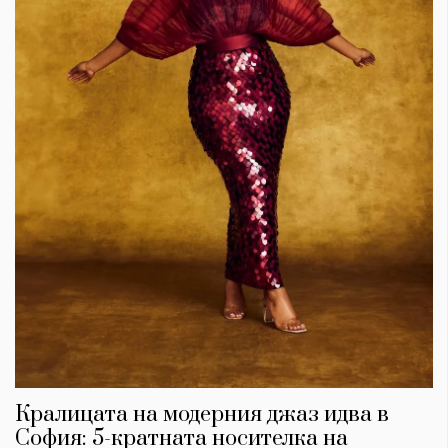
Кралицата на модерния джаз идва в
София: 5-кратната носителка на