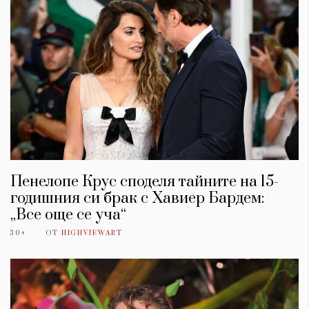
Пенелопе Крус споделя тайните на 15-
годишния си брак с Хавиер Бардем:
„Все още се уча“
30+
ОТ
HIGHVIEWART