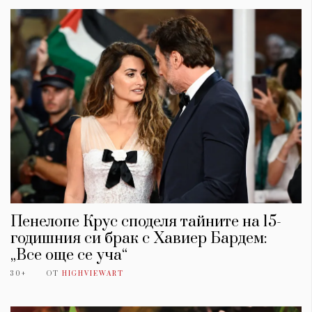
КАТЕГОРИИ
ЗА НАС
Пенелопе Крус споделя тайните на 15-
годишния си брак с Хавиер Бардем:
Wine&Dine
Условия за
„Все още се уча“
Подкасти
ползване
Мода
За нас
30+
ОТ
HIGHVIEWART
Dialogue
Реклама
Изкуство
Политика за