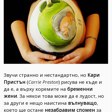
1970
30+
1710
Гурме
Пътувай
237
389
Здраве
Gentlemen
382
Звучи странно и нестандартно, но
Кари
Пристън
(
Carrie Preston
) рисува не къде и
Wellness
да е, а върху коремите на
бременни
1817
жени
. За някои това може да е лудост, но
за други е нещо наистина
вълнуващо
,
ПОСЛЕДВАЙТЕ
което ще остане
незабравим спомен
за
НИ