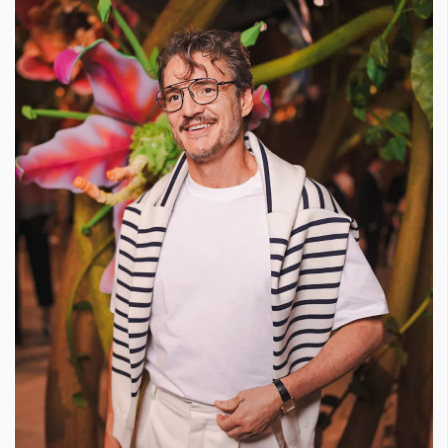
Красота
поверителност
Цветно
ModerenDom
Гурме
Пътувай
Wellness
СЛЕДВАЙТЕ НИ
Facebook
Instagram
Twitter
Pinterest
YouTube
Spotify
Soundcloud
Ако нашият сайт ви харесва, можете да се абонирате за
седмичния ни нюзлетър тук:
© 2026, HighViewArt | Всички права запазени