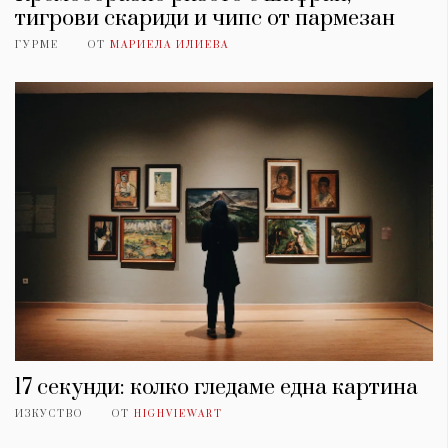
тигрови скариди и чипс от пармезан
ГУРМЕ
ОТ
МАРИЕЛА ИЛИЕВА
17 секунди: колко гледаме една картина
ИЗКУСТВО
ОТ
HIGHVIEWART