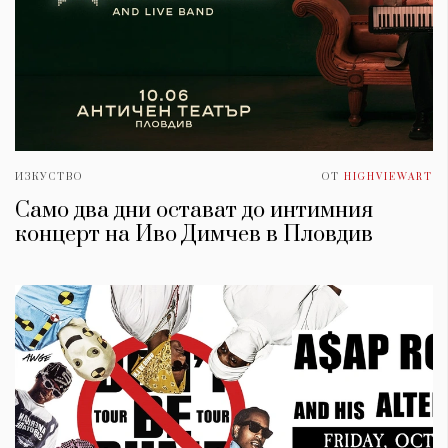
ИЗКУСТВО
ОТ
HIGHVIEWART
Само два дни остават до интимния
концерт на Иво Димчев в Пловдив