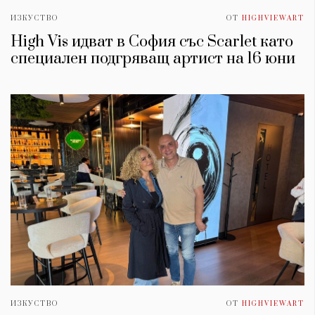
ИЗКУСТВО
ОТ
HIGHVIEWART
High Vis идват в София със Scarlet като
специален подгряващ артист на 16 юни
ИЗКУСТВО
ОТ
HIGHVIEWART