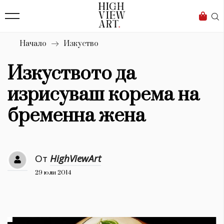
139
Бизнес
1633
Мода
Начало
Изкуство
16
Dialogue
Изкуството да
Изкуство
изрисуваш корема на
4340
бременна жена
Красота
777
От
HighViewArt
Дизайн
29 юли 2014
1272
1188
Книги