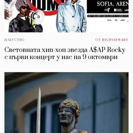
ИЗКУСТВО
ОТ
HIGHVIEWART
Световната хип-хоп звезда A$AP Rocky
с първи концерт у нас на 9 октомври