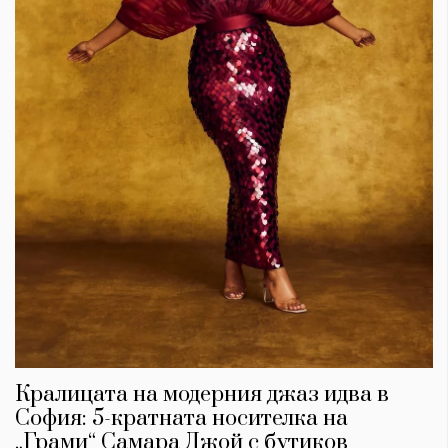
Кралицата на модерния джаз идва в
София: 5-кратната носителка на
„Грами“ Самара Джой с бутиков