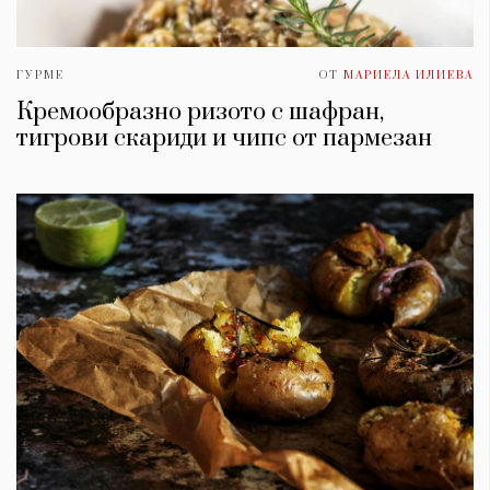
ГУРМЕ
ОТ
МАРИЕЛА ИЛИЕВА
Кремообразно ризото с шафран,
тигрови скариди и чипс от пармезан