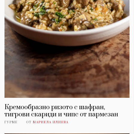
Кремообразно ризото с шафран,
тигрови скариди и чипс от пармезан
ГУРМЕ
ОТ
МАРИЕЛА ИЛИЕВА