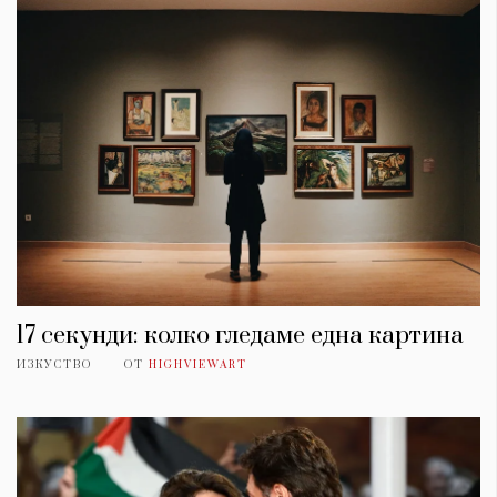
17 секунди: колко гледаме една картина
ИЗКУСТВО
ОТ
HIGHVIEWART