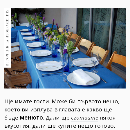
1970
30+
ИЗТОЧНИК НА ИЗОБРАЖЕНИЕ:
1710
Гурме
Пътувай
237
389
Здраве
Gentlemen
382
Wellness
Ще имате гости. Може би първото нещо,
1817
което ви изплува в главата е какво ще
бъде
менюто
. Дали ще
сготвите
някоя
ПОСЛЕДВАЙТЕ
вкусотия, дали ще купите нещо готово,
НИ