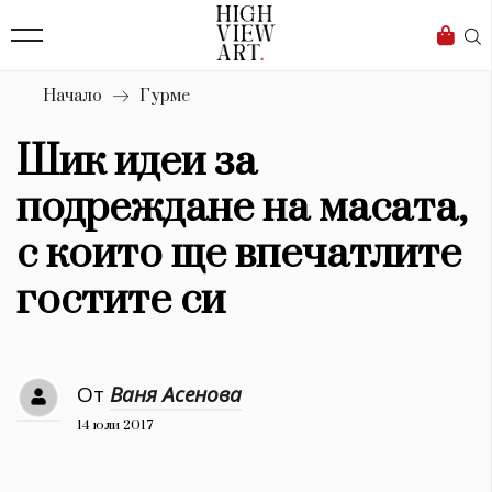
139
Бизнес
1633
Мода
Начало
Гурме
16
Dialogue
Шик идеи за
Изкуство
подреждане на масата,
4340
с които ще впечатлите
Красота
гостите си
777
Дизайн
От
Ваня Асенова
1272
14 юли 2017
1188
Книги