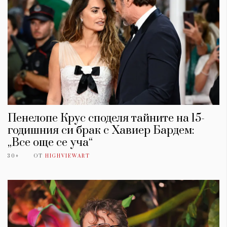
Пенелопе Крус споделя тайните на 15-
годишния си брак с Хавиер Бардем:
„Все още се уча“
30+
ОТ
HIGHVIEWART