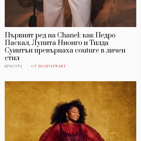
Първият ред на Chanel: как Педро
Паскал, Лупита Нионго и Тилда
Суинтън превърнаха couture в личен
стил
КРАСОТА
ОТ
HIGHVIEWART