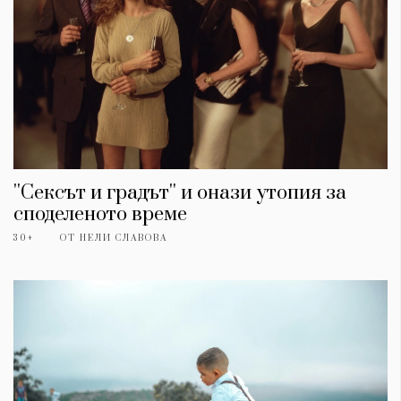
''Сексът и градът'' и онази утопия за
споделеното време
30+
ОТ
НЕЛИ СЛАВОВА