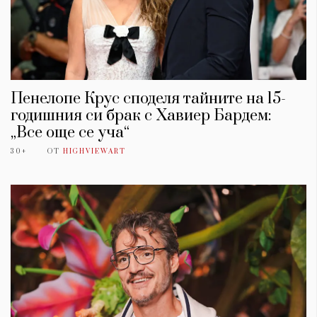
Пенелопе Крус споделя тайните на 15-
годишния си брак с Хавиер Бардем:
„Все още се уча“
30+
ОТ
HIGHVIEWART