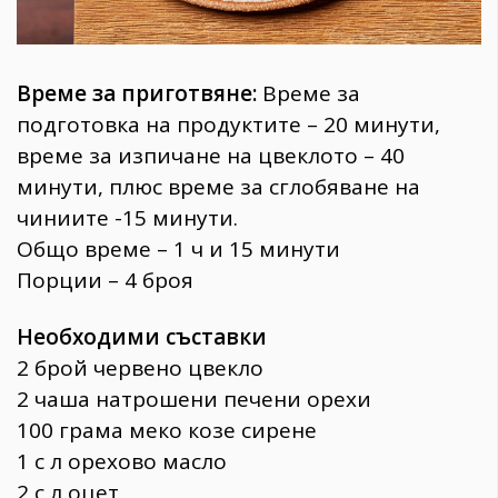
Време за приготвяне:
Време за
подготовка на продуктите – 20 минути,
време за изпичане на цвеклото – 40
минути, плюс време за сглобяване на
чиниите -15 минути.
Общо време – 1 ч и 15 минути
Порции – 4 броя
Необходими съставки
2 брой червено цвекло
2 чаша натрошени печени орехи
100 грама меко козе сирене
1 с л орехово масло
2 с л оцет