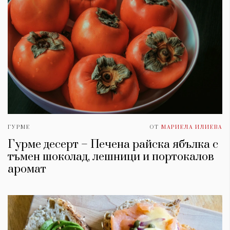
ГУРМЕ
ОТ
МАРИЕЛА ИЛИЕВА
Гурме десерт – Печена райска ябълка с
тъмен шоколад, лешници и портокалов
аромат