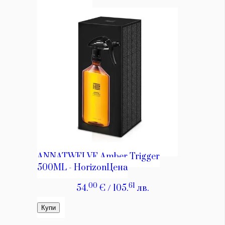
КАТЕГОРИИ
ЗА НАС
Wine&Dine
Условия за
Подкасти
ползване
Мода
За нас
Dialogue
Реклама
Изкуство
Политика за