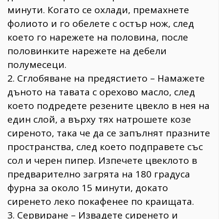
минути. Когато се охлади, премахнете
фолиото и го обелете с остър нож, след
което го нарежете на половина, после
половинките нарежете на дебели
полумесеци.
2. Сглобяване на предястието – Намажете
дъното на тавата с орехово масло, след
което подредете резените цвекло в нея на
един слой, а върху тях натрошете козе
сиреното, така че да се запълнят празните
пространства, след което подправете със
сол и черен пипер. Изпечете цвеклото в
предварително загрята на 180 градуса
фурна за около 15 минути, докато
сиренето леко покафенее по краищата.
3. Сервиране – Извадете сиренето и