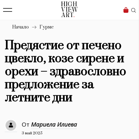
139
Бизнес
1633
Мода
Начало
Гурме
16
Dialogue
Предястие от печено
Изкуство
цвекло, козе сирене и
4340
орехи – здравословно
Красота
предложение за
777
летните дни
Дизайн
1272
От
Мариела Илиева
1188
Книги
3 май 2025