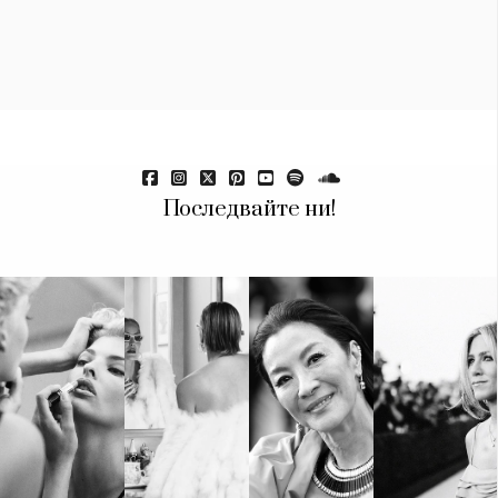
Красота
поверителност
Цветно
ModerenDom
Гурме
Пътувай
Wellness
СЛЕДВАЙТЕ НИ
Facebook
Instagram
Twitter
Pinterest
Последвайте ни!
YouTube
Spotify
Soundcloud
Ако нашият сайт ви харесва, можете да се абонирате за
седмичния ни нюзлетър тук:
© 2026, HighViewArt | Всички права запазени