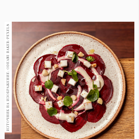
1970
30+
1710
Гурме
ИЗТОЧНИК НА ИЗОБРАЖЕНИЕ: ODEANI BAKER/PEXELS
Пътувай
237
389
Здраве
Gentlemen
382
Wellness
1817
ПОСЛЕДВАЙТЕ
НИ