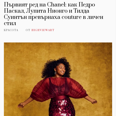
Първият ред на Chanel: как Педро
Паскал, Лупита Нионго и Тилда
Суинтън превърнаха couture в личен
стил
КРАСОТА
ОТ
HIGHVIEWART