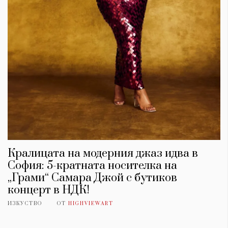
Кралицата на модерния джаз идва в
София: 5-кратната носителка на
„Грами“ Самара Джой с бутиков
концерт в НДК!
ИЗКУСТВО
ОТ
HIGHVIEWART