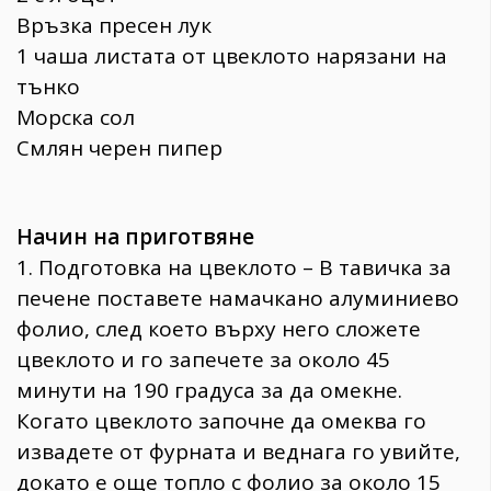
Връзка пресен лук
1 чаша листата от цвеклото нарязани на
тънко
Морска сол
Смлян черен пипер
Начин на приготвяне
1. Подготовка на цвеклото – В тавичка за
печене поставете намачкано алуминиево
фолио, след което върху него сложете
цвеклото и го запечете за около 45
минути на 190 градуса за да омекне.
Когато цвеклото започне да омеква го
извадете от фурната и веднага го увийте,
докато е още топло с фолио за около 15