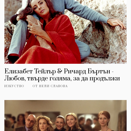
Елизабет Тейлър & Ричард Бъртън -
Любов, твърде голяма, за да продължи
ИЗКУСТВО
ОТ
НЕЛИ СЛАВОВА