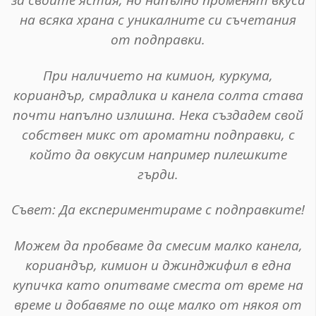
на всяка храна с уникалните си съчетания
от подправки.
При наличието на кимион, куркума,
кориандър, смрадлика и канела солта става
почти напълно излишна. Нека създадем свой
собствен микс от ароматни подправки, с
който да овкусим например пилешките
гърди.
Съвет
: Да експериментираме с подправките!
Можем да пробваме да смесим малко канела,
кориандър, кимион и джинджифил в една
купичка като опитваме сместа от време на
време и добавяме по още малко от някоя от