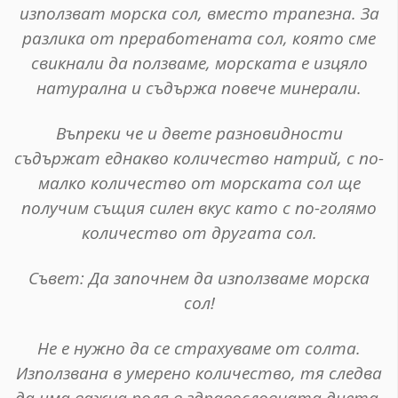
използват морска сол, вместо трапезна. За
разлика от преработената сол, която сме
свикнали да ползваме, морската е изцяло
натурална и съдържа повече минерали.
Въпреки че и двете разновидности
съдържат еднакво количество натрий, с по-
малко количество от морската сол ще
получим същия силен вкус като с по-голямо
количество от другата сол.
Съвет
: Да започнем да използваме морска
сол!
Не е нужно да се страхуваме от солта.
Използвана в умерено количество, тя следва
да има важна роля в здравословната диета.