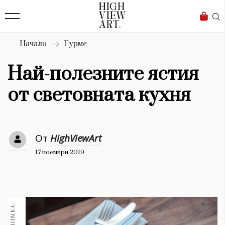
139
Бизнес
1633
Мода
Начало
Гурме
16
Dialogue
Най-полезните ястия
Изкуство
от световната кухня
4339
Красота
От
HighViewArt
777
17 ноември 2019
Дизайн
1272
1188
Книги