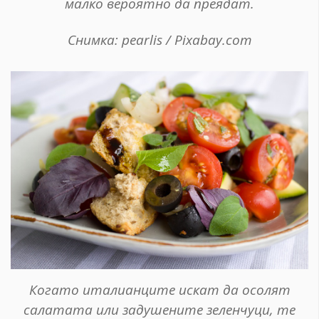
малко вероятно да преядат.
Снимка: pearlis / Pixabay.com
Когато италианците искат да осолят
салатата или задушените зеленчуци, те