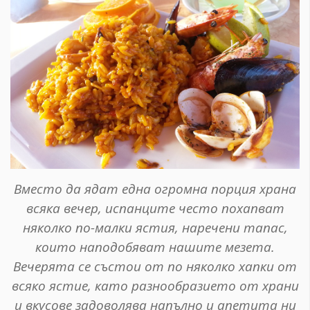
Вместо да ядат една огромна порция храна
всяка вечер, испанците често похапват
няколко по-малки ястия, наречени тапас,
които наподобяват нашите мезета.
Вечерята се състои от по няколко хапки от
всяко ястие, като разнообразието от храни
и вкусове задоволява напълно и апетита ни