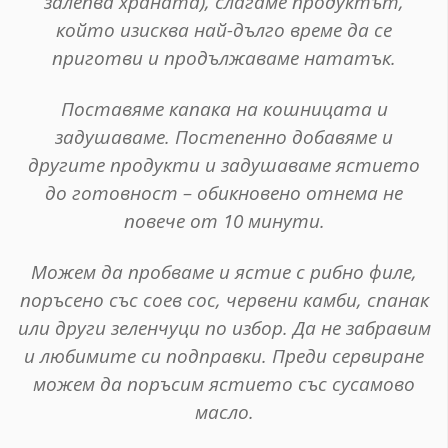
залепва храната), слагаме продуктът,
който изисква най-дълго време да се
приготви и продължаваме нататък.
Поставяме капака на кошницата и
задушаваме. Постепенно добавяме и
другите продукти и задушаваме ястието
до готовност – обикновено отнема не
повече от 10 минути.
Можем да пробваме и ястие с рибно филе,
поръсено със соев сос, червени камби, спанак
или други зеленчуци по избор. Да не забравим
и любимите си подправки. Преди сервиране
можем да поръсим ястието със сусамово
масло.