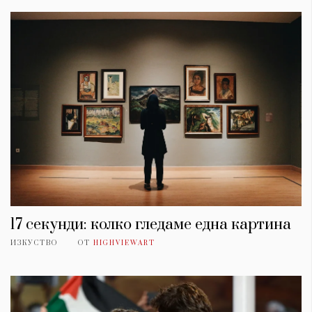
КАТЕГОРИИ
ЗА НАС
17 секунди: колко гледаме една картина
Wine&Dine
Условия за
ИЗКУСТВО
ОТ
HIGHVIEWART
Подкасти
ползване
Мода
За нас
Dialogue
Реклама
Изкуство
Политика за