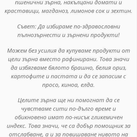
пшенични зърна, накълцани домати и
краставици, магданоз, лимонов сок и зехтин.
Съвет
: Да избираме по-здравословни
пълнозърнести и зърнени продукти!
Можем без усилия да купуваме продукти от
цели зърна вместо рафинирани. Това значи
да избягваме бялото брашно, белия ориз,
картофите и пастата и да се запасим с
просо, киноа, елда.
Целите зърна ще ни помогнат да се
чувстваме сити по-дълго време и
обикновено имат по-нисък гликемичен
индекс. Това значи, че са добър помощник за
отслабване, а и за повишаване нивото на