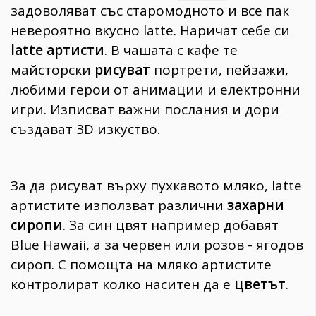
задоволяват със старомодното и все пак
невероятно вкусно latte. Наричат себе си
latte артисти
. В чашата с кафе те
майсторски
рисуват
портрети, пейзажи,
любими герои от анимации и електронни
игри. Изписват важни послания и дори
създават 3D изкуство.
За да рисуват върху пухкавото мляко, latte
артистите използват различни
захарни
сиропи
. За син цвят например добавят
Blue Hawaii, а за червен или розов - ягодов
сироп. С помощта на мляко артистите
контролират колко наситен да е
цветът
.