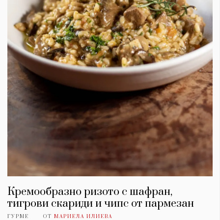
Красота
поверителност
Цветно
ModerenDom
Гурме
Пътувай
Wellness
СЛЕДВАЙТЕ НИ
Facebook
Instagram
Twitter
Pinterest
YouTube
Spotify
Soundcloud
Ако нашият сайт ви харесва, можете да се абонирате за
седмичния ни нюзлетър тук:
Кремообразно ризото с шафран,
тигрови скариди и чипс от пармезан
© 2026, HighViewArt | Всички права запазени
ГУРМЕ
ОТ
МАРИЕЛА ИЛИЕВА