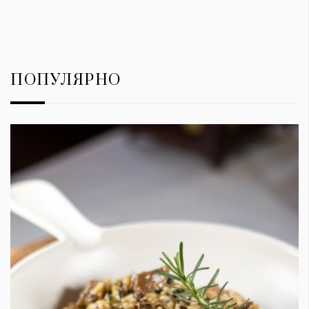
ПОПУЛЯРНО
КАТЕГОРИИ
ЗА НАС
Wine&Dine
Условия за
Подкасти
ползване
Мода
За нас
Dialogue
Реклама
Изкуство
Политика за