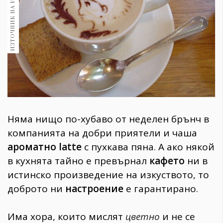
ИЗТОЧНИК НА ИЗОБРАЖЕНИЕ:
1970
30+
1710
Гурме
Пътувай
237
389
Здраве
Няма нищо по-хубаво от неделен брънч в
Gentlemen
компанията на добри приятели и чаша
382
ароматно latte
с пухкава пяна. А ако някой
в кухнята тайно е превърнал
кафето
ни в
Wellness
истинско произведение на изкуството, то
1817
доброто ни
настроение
е гарантирано.
ПОСЛЕДВАЙТЕ
Има хора, които мислят
цветно
и не се
НИ