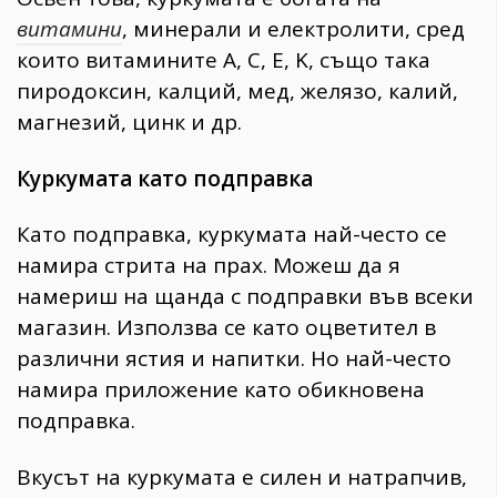
витамини
, минерали и електролити, сред
които витамините А, C, E, K, също така
пиродоксин, калций, мед, желязо, калий,
магнезий, цинк и др.
Куркумата като подправка
Като подправка, куркумата най-често се
намира стрита на прах. Можеш да я
намериш на щанда с подправки във всеки
магазин. Използва се като оцветител в
различни ястия и напитки. Но най-често
намира приложение като обикновена
подправка.
Вкусът на куркумата е силен и натрапчив,