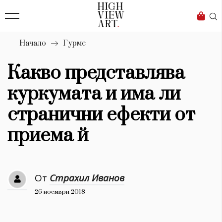
139
Бизнес
1633
Мода
Начало
Гурме
16
Dialogue
Какво представлява
Изкуство
куркумата и има ли
4340
странични ефекти от
Красота
приема й
777
Дизайн
От
Страхил Иванов
1272
26 ноември 2018
1188
Книги