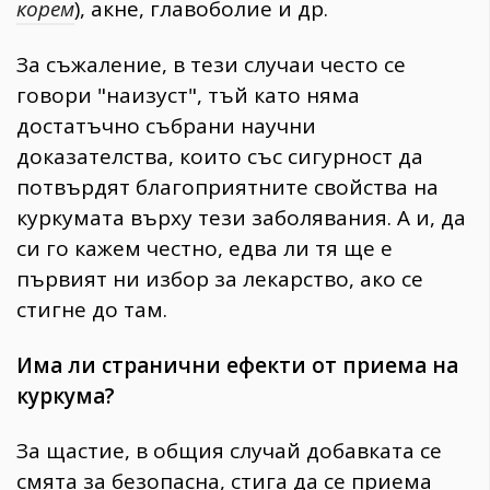
корем
), акне, главоболие и др.
За съжаление, в тези случаи често се
говори "наизуст", тъй като няма
достатъчно събрани научни
доказателства, които със сигурност да
потвърдят благоприятните свойства на
куркумата върху тези заболявания. А и, да
си го кажем честно, едва ли тя ще е
първият ни избор за лекарство, ако се
стигне до там.
Има ли странични ефекти от приема на
куркума?
За щастие, в общия случай добавката се
смята за безопасна, стига да се приема