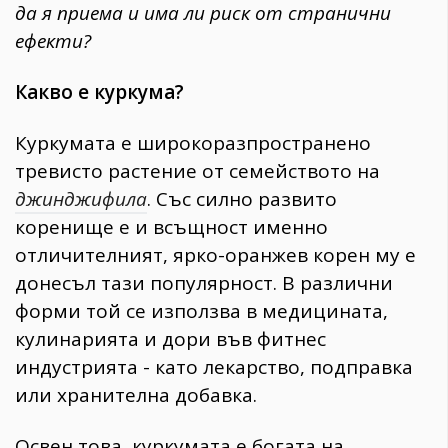
да я приема и има ли риск от странични
ефекти?
Какво е куркума?
Куркумата е широкоразпространено
тревисто растение от семейството на
джинджифила
. Със силно развито
коренище е и всъщност именно
отличителният, ярко-оранжев корен му е
донесъл тази популярност. В различни
форми той се използва в медицината,
кулинарията и дори във фитнес
индустрията - като лекарство, подправка
или хранителна добавка.
Освен това, куркумата е богата на