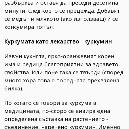
разбърква и оставя да преседи десетина
минути, след което се прецежда. Добавят
се медът и млякото (ако използваш) и се
консумира топъл.
Куркумата като лекарство - куркумин
Извън кухнята, ярко-оранжевият корен
има и редица благоприятни за здравето
свойства. Или поне така се твърди (според
много хора това е поредната прехвалена
билка).
Но когато се говори за куркума в
медицината, по-скоро се визира една
определена съставка на растението -
съединение, наречено куркумин. Именно