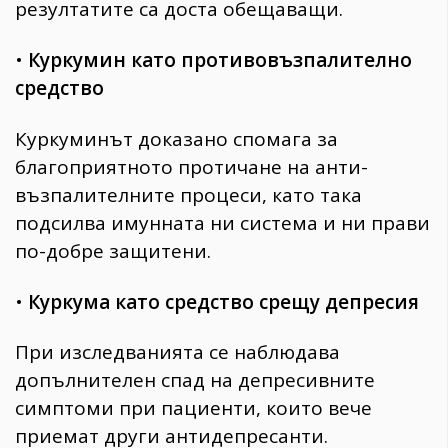
резултатите са доста обещаващи.
•
Куркумин като противовъзпалително
средство
Куркуминът доказано спомага за
благоприятното протичане на анти-
възпалителните процеси, като така
подсилва имунната ни система и ни прави
по-добре защитени.
•
Куркума като средство срещу депресия
При изследванията се наблюдава
допълнителен спад на депресивните
симптоми при пациенти, които вече
приемат други антидепресанти.