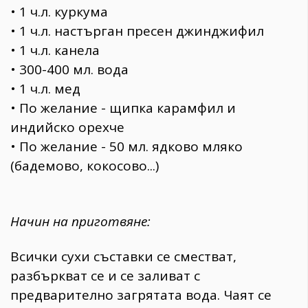
• 1 ч.л. куркума
• 1 ч.л. настърган пресен джинджифил
• 1 ч.л. канела
• 300-400 мл. вода
• 1 ч.л. мед
• По желание - щипка карамфил и
индийско орехче
• По желание - 50 мл. ядково мляко
(бадемово, кокосово...)
Начин на приготвяне:
Всички сухи съставки се сместват,
разбъркват се и се заливат с
предварително загрятата вода. Чаят се