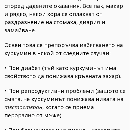
според дадените оказания. Все пак, макар
и рядко, някои хора се оплакват от
раздразнение на стомаха, диария и
замайване.
Освен това се препоръчва избягването на
куркумин в някой от следните случаи:
• При диабет (тъй като куркуминът има
свойството да понижава кръвната захар).
• При репродуктивни проблеми (защото се
смята, че куркуминът понижава нивата на
тестостерон
, когато се приема
перорално от мъже).
• При бременност и кърмене - докторите