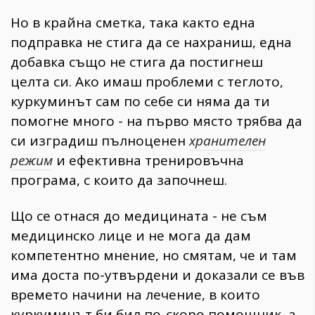
Но в крайна сметка, така както една
подправка не стига да се нахраниш, една
добавка също не стига да постигнеш
целта си. Ако имаш проблеми с теглото,
куркуминът сам по себе си няма да ти
помогне много - на първо място трябва да
си изградиш пълноценен
хранителен
режим
и ефективна тренировъчна
програма, с които да започнеш.
Що се отнася до медицината - не съм
медицинско лице и не мога да дам
компетентно мнение, но смятам, че и там
има доста по-утвърдени и доказали се във
времето начини на лечение, в които
куркуминът би бил по-скоро помощник, а