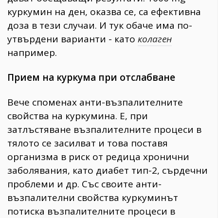
куркумин на ден, оказва се, са ефективна
доза в тези случаи. И тук обаче има по-
утвърдени варианти - като
колаген
например.
Прием на куркума при отслабване
Вече споменах анти-възпалителните
свойства на куркумина. Е, при
затлъстяване възпалителните процеси в
тялото се засилват и това поставя
организма в риск от редица хронични
заболявания, като диабет тип-2, сърдечни
проблеми и др. Със своите анти-
възпалителни свойства куркуминът
потиска възпалителните процеси в