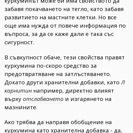
куркуминът може би има свойството да
забавя покачването на тегло, като забавя
развитието на мастните клетки. Но все
още има нужда от повече информация по
въпроса, за да се каже дали е така със
сигурност.
В съвкупност обаче, тези свойства правят
куркумина по-скоро средство за
предотвратяване на затлъстяването.
Докато други хранителни добавки, като
Л
карнитин
например, директно влияят
върху
отслабването
и изгарянето на
мазнините.
Ако трябва да направя обобщение на
куркумина като хранителна добавка - да,