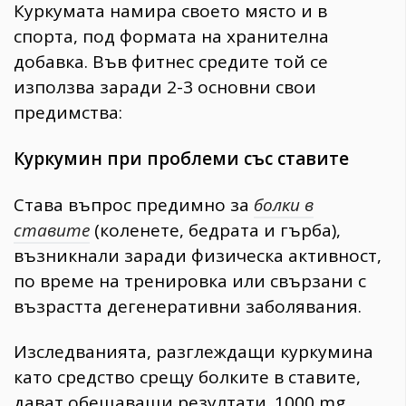
Куркумата намира своето място и в
спорта, под формата на хранителна
добавка. Във фитнес средите той се
използва заради 2-3 основни свои
предимства:
Куркумин при проблеми със ставите
Става въпрос предимно за
болки в
ставите
(коленете, бедрата и гърба),
възникнали заради физическа активност,
по време на тренировка или свързани с
възрастта дегенеративни заболявания.
Изследванията, разглеждащи куркумина
като средство срещу болките в ставите,
дават обещаващи резултати. 1000 mg