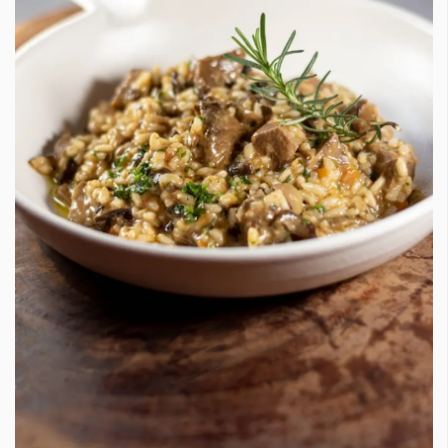
КАТЕГОРИИ
ЗА НАС
Wine&Dine
Условия за
Подкасти
ползване
Мода
За нас
Dialogue
Реклама
Изкуство
Политика за