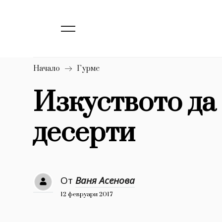
139
Бизнес
1633
Мода
16
Dialogue
Начало
Гурме
Изкуство
Изкуството да
4340
десерти
777
Красота
1272
Дизайн
1188
Книги
От
Ваня Асенова
1970
30+
12 февруари 2017
1710