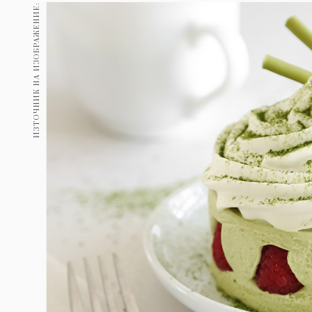
Гурме
ИЗТОЧНИК НА ИЗОБРАЖЕНИЕ:
237
Пътувай
389
Здраве
Gentlemen
382
1817
Wellness
ПОСЛЕДВАЙТЕ
НИ