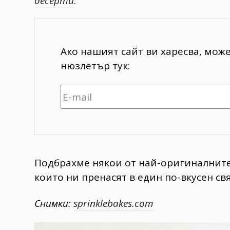
десерти
.
Ако нашият сайт ви харесва, мож
нюзлетър тук:
Подбрахме някои от най-оригиналнит
които ни пренасят в един по-вкусен свят
Снимки:
sprinklebakes.com