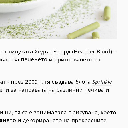
 самоуката Хедър Беърд (Heather Baird) -
ичко за
печенето
и приготвянето на
т - през 2009 г. тя създава блога
Sprinkle
вети за направата на различни печива и
иши, тя се е занимавала с рисуване, което
янето
и декорирането на прекрасните