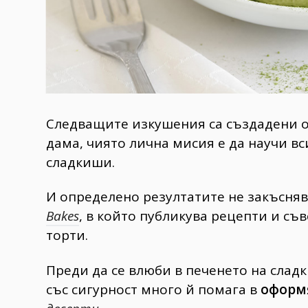
Следващите изкушения са създадени от
дама, чиято лична мисия е да научи вс
сладкиши.
И определено резултатите не закъснява
Bakes
, в който публикува рецепти и съ
торти.
Преди да се влюби в печенето на сладк
със сигурност много й помага в
оформ