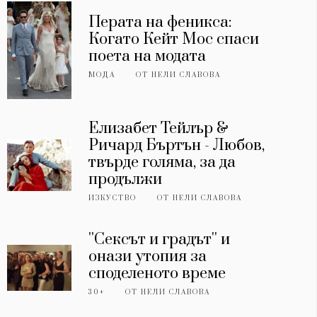
Перата на феникса:
Когато Кейт Мос спаси
поета на модата
МОДА
ОТ
НЕЛИ СЛАВОВА
Елизабет Тейлър &
Ричард Бъртън - Любов,
твърде голяма, за да
продължи
ИЗКУСТВО
ОТ
НЕЛИ СЛАВОВА
''Сексът и градът'' и
онази утопия за
споделеното време
30+
ОТ
НЕЛИ СЛАВОВА