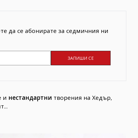
ете да се абонирате за седмичния ни
е и
нестандартни
творения на Хедър,
...