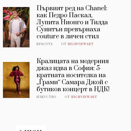
Първият ред на Chanel:
как Педро Паскал,
Лупита Нионго и Тилда
Суинтън превърнаха
couture в личен стил
КРАСОТА
ОТ
HIGHVIEWART
Кралицата на модерния
джаз идва в София: 5-
кратната носителка на
„Грами“ Самара Джой с
бутиков концерт в НДК!
ИЗКУСТВО
ОТ
HIGHVIEWART