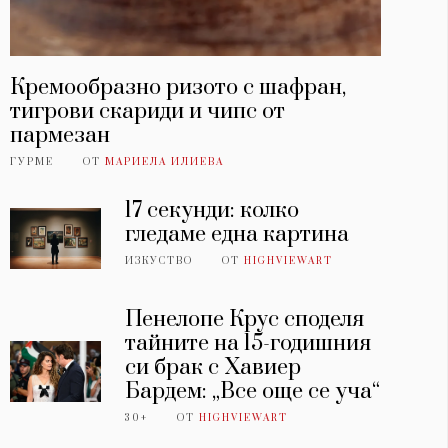
Кремообразно ризото с шафран,
тигрови скариди и чипс от
пармезан
ГУРМЕ
ОТ
МАРИЕЛА ИЛИЕВА
17 секунди: колко
гледаме една картина
ИЗКУСТВО
ОТ
HIGHVIEWART
Пенелопе Крус споделя
тайните на 15-годишния
си брак с Хавиер
Бардем: „Все още се уча“
30+
ОТ
HIGHVIEWART