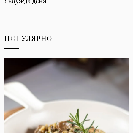
събужда деня
ПОПУЛЯРНО