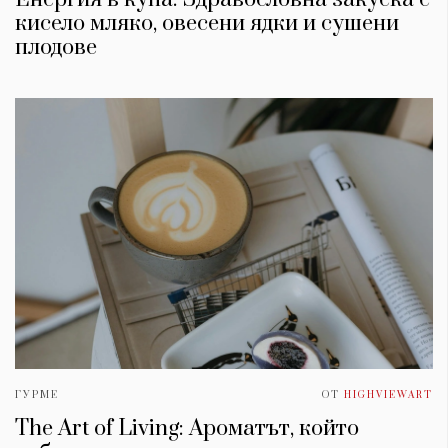
кисело мляко, овесени ядки и сушени
плодове
ГУРМЕ
ОТ
HIGHVIEWART
The Art of Living: Ароматът, който