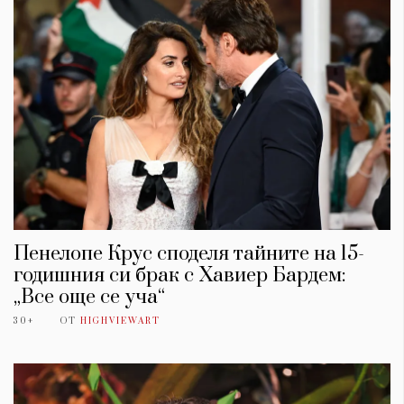
Пенелопе Крус споделя тайните на 15-
годишния си брак с Хавиер Бардем:
„Все още се уча“
30+
ОТ
HIGHVIEWART