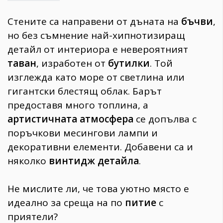
Стените са направени от дъната на
бъчви
,
но без съмнение най-хипнотизиращ
детайл от интериора е невероятният
таван
, изработен от
бутилки
. Той
изглежда като море от светлина или
гигантски блестящ облак. Барът
предоставя много топлина, а
артистичната атмосфера
се допълва с
поръчкови месингови лампи и
декоративни елементи. Добавени са и
няколко
винтидж детайла
.
Не мислите ли, че това уютно място е
идеално за среща на по
питие
с
приятели?