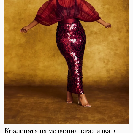
Кралицата на модерния джаз идва в