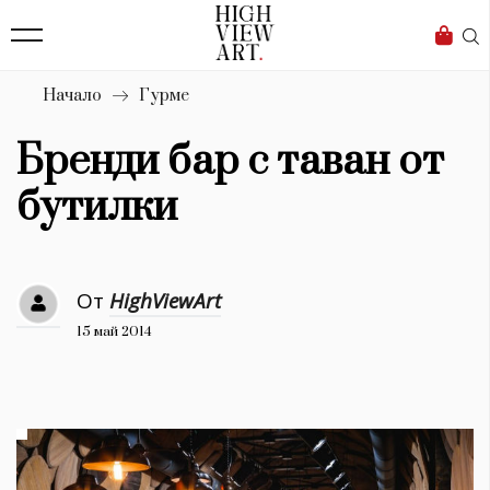
139
Бизнес
1633
Мода
Начало
Гурме
16
Dialogue
Бренди бар с таван от
Изкуство
бутилки
4340
Красота
От
HighViewArt
777
15 май 2014
Дизайн
1272
1188
Книги