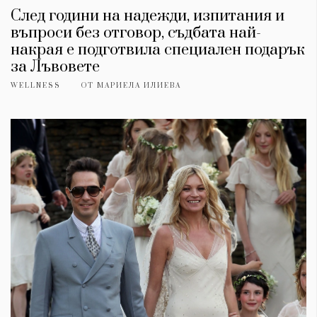
След години на надежди, изпитания и
въпроси без отговор, съдбата най-
накрая е подготвила специален подарък
за Лъвовете
WELLNESS
ОТ
МАРИЕЛА ИЛИЕВА
КАТЕГОРИИ
ЗА НАС
Wine&Dine
Условия за
Подкасти
ползване
Мода
За нас
Dialogue
Реклама
Изкуство
Политика за