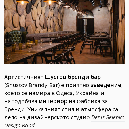
1970
30+
1710
Гурме
Пътувай
237
389
Здраве
Gentlemen
Артистичният
Шустов бренди бар
382
(Shustov Brandy Bar) е приятно
заведение
,
което се намира в Одеса, Украйна и
Wellness
наподобява
интериор
на фабрика за
1817
бренди. Уникалният стил и атмосфера са
дело на дизайнерското студио
Denis Belenko
ПОСЛЕДВАЙТЕ
Design Band
.
НИ