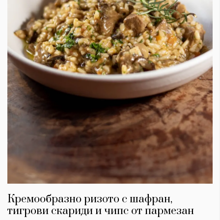
Кремообразно ризото с шафран,
тигрови скариди и чипс от пармезан