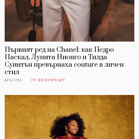
Първият ред на Chanel: как Педро
Паскал, Лупита Нионго и Тилда
Суинтън превърнаха couture в личен
стил
КРАСОТА
ОТ
HIGHVIEWART