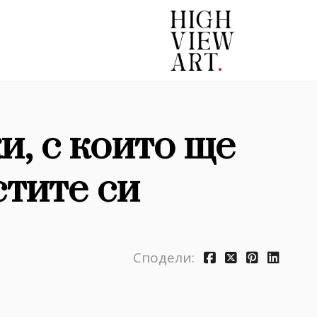
и, с които ще
стите си
Сподели: