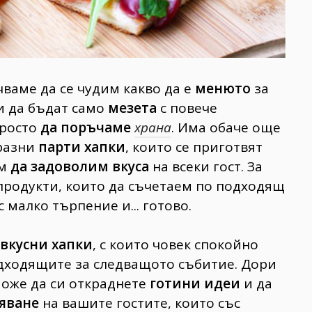
чваме да се чудим какво да е
менюто
за
и да бъдат само
мезета
с повече
росто
да поръчаме
храна
. Има обаче още
бразни
парти хапки
, които се приготвят
ем
да задоволим вкуса
на всеки гост. За
продукти, които да съчетаем по подходящ
малко търпение и... готово.
вкусни хапки
, с които човек спокойно
одходящите за следващото събитие. Дори
може да си откраднете
готини идеи
и да
яване
на вашите гостите, които със