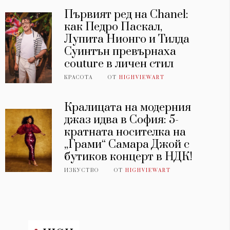
Първият ред на Chanel:
как Педро Паскал,
Лупита Нионго и Тилда
Суинтън превърнаха
couture в личен стил
КРАСОТА
ОТ
HIGHVIEWART
Кралицата на модерния
джаз идва в София: 5-
кратната носителка на
„Грами“ Самара Джой с
бутиков концерт в НДК!
ИЗКУСТВО
ОТ
HIGHVIEWART