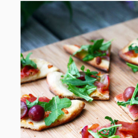
Гурме
237
Пътувай
389
Здраве
Gentlemen
382
1817
Wellness
ПОСЛЕДВАЙТЕ
НИ