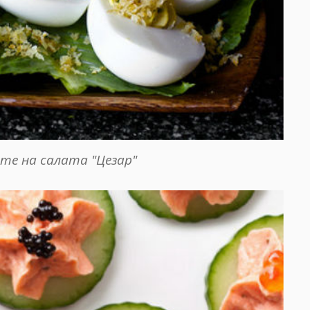
те на салата "Цезар"