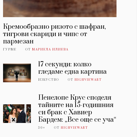
Кремообразно ризото с шафран,
тигрови скариди и чипс от
пармезан
ГУРМЕ
ОТ
МАРИЕЛА ИЛИЕВА
17 секунди: колко
гледаме една картина
ИЗКУСТВО
ОТ
HIGHVIEWART
Пенелопе Крус споделя
тайните на 15-годишния
си брак с Хавиер
Бардем: „Все още се уча“
30+
ОТ
HIGHVIEWART