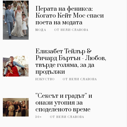
Перата на феникса:
Когато Кейт Мос спаси
поета на модата
МОДА
ОТ
НЕЛИ СЛАВОВА
Елизабет Тейлър &
Ричард Бъртън - Любов,
твърде голяма, за да
продължи
ИЗКУСТВО
ОТ
НЕЛИ СЛАВОВА
''Сексът и градът'' и
онази утопия за
споделеното време
30+
ОТ
НЕЛИ СЛАВОВА