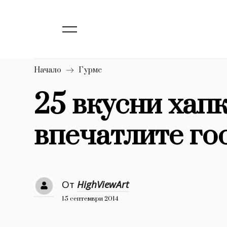
139
Бизнес
1633
Мода
16
Dialogue
Начало
Гурме
Изкуство
25 вкусни хапк
4340
впечатлите го
777
Красота
1272
Дизайн
1188
Книги
От
HighViewArt
1970
30+
15 септември 2014
1710