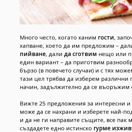
Много често, когато каним
гости
, запо
хапване, което да им предложим – дал
пийване
, дали
да сготвим
нещо или п
един вариант – да приготвим разноо
бързо (в повечето случаи) и с тях мож
тази цел трябва да изберем различни 
начин, задължително да се въоръжим с 
Вижте 25 предложения за интересни и
може да се нахрани и изберете най-п
и да не ги направите същите, все пак 
създадете едно истинско
гурме изжив