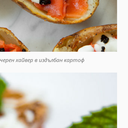
черен хайвер в издълбан картоф