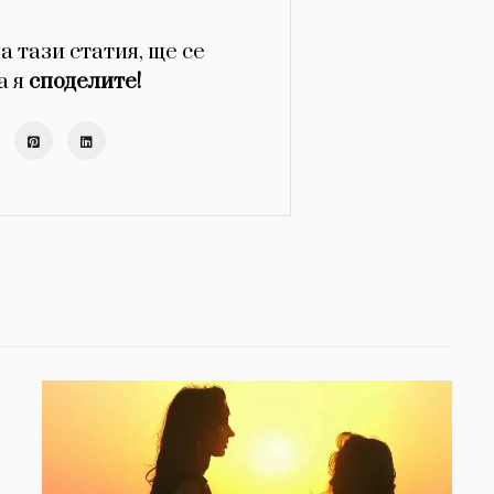
а тази статия, ще се
а я
споделите!