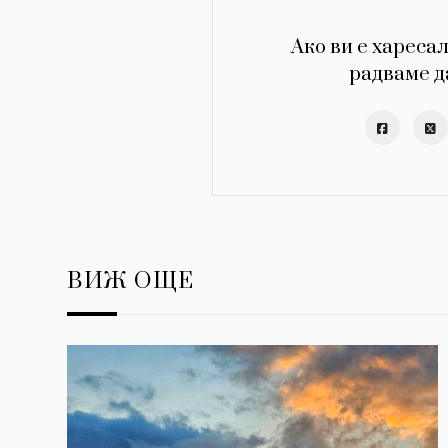
Ако ви е харесал
радваме д
ВИЖ ОЩЕ