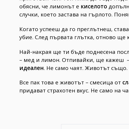
обясни, че лимонът е
киселото
допълне
случки, което застава на гърлото. Поня
Когато успееш да го преглътнеш, ставаш
убие.
След първата глътка, отново ще
Най-накрая ще ти бъде поднесена посл
– мед и лимон. Отпивайки, ще кажеш –
идеален
. Не само чаят. Животът също.
Все пак това е животът – смесица от
сл
придават страхотен вкус. Не само на ч