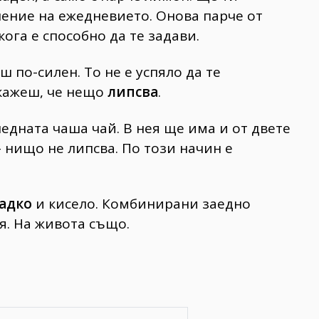
ние на ежедневието. Онова парче от
кога е способно да те задави.
 по-силен. То не е успяло да те
 кажеш, че нещо
липсва
.
едната чаша чай. В нея ще има и от двете
 нищо не липсва. По този начин е
адко
и кисело. Комбинирани заедно
ая. На живота също.