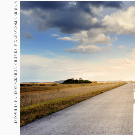
Гурме
ИЗТОЧНИК НА ИЗОБРАЖЕНИЕ: СНИМКА: PIXABAY.COM/LARISA-K
237
Пътувай
389
Здраве
Gentlemen
382
1816
Wellness
ПОСЛЕДВАЙТЕ
НИ