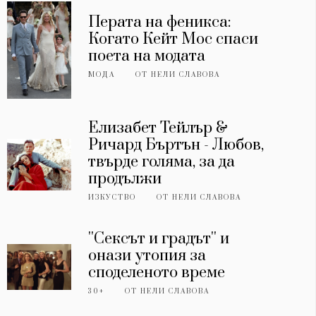
Перата на феникса:
Когато Кейт Мос спаси
поета на модата
МОДА
ОТ
НЕЛИ СЛАВОВА
Елизабет Тейлър &
Ричард Бъртън - Любов,
твърде голяма, за да
продължи
ИЗКУСТВО
ОТ
НЕЛИ СЛАВОВА
''Сексът и градът'' и
онази утопия за
споделеното време
30+
ОТ
НЕЛИ СЛАВОВА