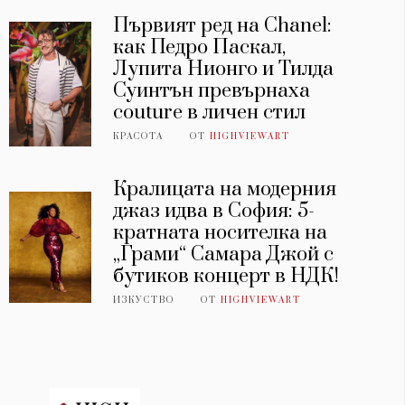
Първият ред на Chanel:
как Педро Паскал,
Лупита Нионго и Тилда
Суинтън превърнаха
couture в личен стил
КРАСОТА
ОТ
HIGHVIEWART
Кралицата на модерния
джаз идва в София: 5-
кратната носителка на
„Грами“ Самара Джой с
бутиков концерт в НДК!
ИЗКУСТВО
ОТ
HIGHVIEWART