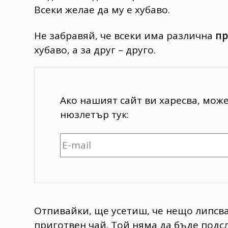
Всеки желае да му е хубаво.
Не забравяй, че всеки има различна
пр
хубаво, а за друг – друго.
Ако нашият сайт ви харесва, мож
нюзлетър тук:
Отпивайки, ще усетиш, че нещо липсва
приготвен чай. Той няма да бъде подсл