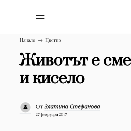
139
Бизнес
1633
Мода
16
Dialogue
Начало
Цветно
Изкуство
Животът е сме
4339
и кисело
777
Красота
1272
Дизайн
1188
Книги
От
Златина Стефанова
1970
30+
27 февруари 2017
1709