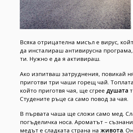
Всяка отрицателна мисъл е вирус, кой
да инсталираш антивирусна програма, 
ти. Нужно е да я активираш.
Ако изпитваш затруднения, повикай ня
приготви три чаши горещ чай. Топлата
който приготвя чая, ще сгрее
душата
т
Студените ръце са само повод за чая.
В първата чаша ще сложи само мед. Сл
погъделичка носа. Ароматът – съзнание
медът е сладката страна на
живота
. О