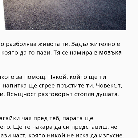
то разболява живота ти. Задължително е
която да го пази. Тя се намира в
мозъка
кого за помощ. Някой, който ще ти
 напитка ще сгрее пръстите ти. Човекът,
и. Всъщност разговорът стопля душата.
агайки чая пред теб, парата ще
то. Ще те накара да си представиш, че
нази част, която никой не иска да изпусне.