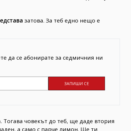
едстава
затова. За теб едно нещо е
ете да се абонирате за седмичния ни
. Тогава човекът до теб, ще даде втория
аден, а само с парче лимон. Ще ти