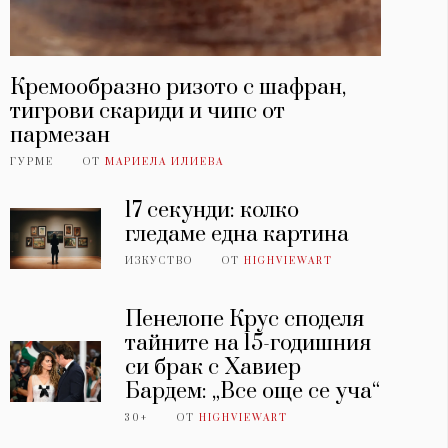
Кремообразно ризото с шафран,
тигрови скариди и чипс от
пармезан
ГУРМЕ
ОТ
МАРИЕЛА ИЛИЕВА
17 секунди: колко
гледаме една картина
ИЗКУСТВО
ОТ
HIGHVIEWART
Пенелопе Крус споделя
тайните на 15-годишния
си брак с Хавиер
Бардем: „Все още се уча“
30+
ОТ
HIGHVIEWART