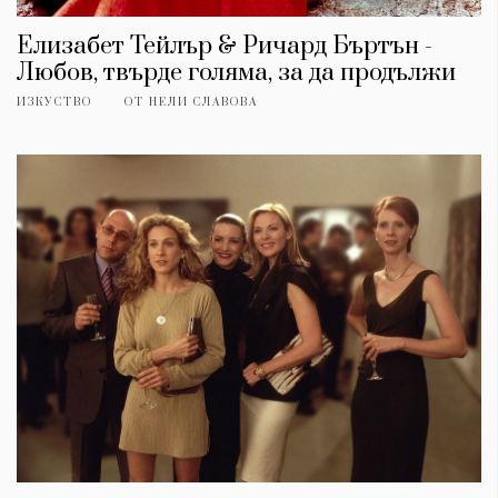
Елизабет Тейлър & Ричард Бъртън -
Любов, твърде голяма, за да продължи
ИЗКУСТВО
ОТ
НЕЛИ СЛАВОВА