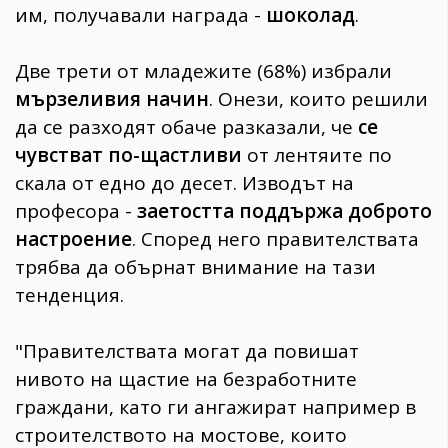
им, получавали награда -
шоколад
.
Две трети от младежите (68%) избрали
мързеливия начин
. Онези, които решили
да се разходят обаче разказали, че
се
чувстват по-щастливи
от лентяите по
скала от едно до десет. Изводът на
професора -
заетостта поддържа доброто
настроение
. Според него правителствата
трябва да обърнат внимание на тази
тенденция.
"Правителствата могат да повишат
нивото на щастие на безработните
граждани, като ги ангажират например в
строителството на мостове, които