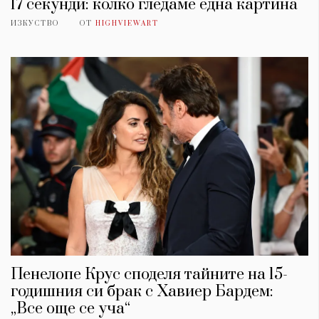
17 секунди: колко гледаме една картина
ИЗКУСТВО
ОТ
HIGHVIEWART
Пенелопе Крус споделя тайните на 15-
годишния си брак с Хавиер Бардем:
„Все още се уча“