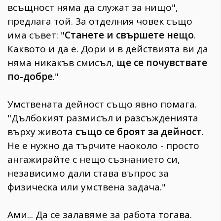
всъщност няма да служат за нищо",
предлага той. За отделния човек също
има съвет: "
Станете и свършете нещо
.
Каквото и да е. Дори и в действията ви да
няма никакъв смисъл,
ще се почувствате
по-добре
."
Умствената дейност също явно помага.
"Дълбокият размисъл и разсъжденията
върху живота
също се броят за дейност
.
Не е нужно да търчите наоколо - просто
ангажирайте с нещо съзнанието си,
независимо дали става въпрос за
физическа или умствена задача."
Ами... Да се залавяме за работа тогава.