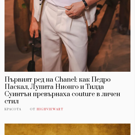
Първият ред на Chanel: как Педро
Паскал, Лупита Нионго и Тилда
Суинтън превърнаха couture в личен
стил
КРАСОТА
ОТ
HIGHVIEWART