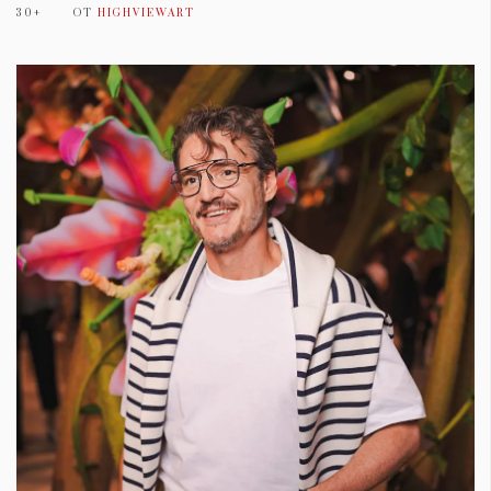
30+
ОТ
HIGHVIEWART