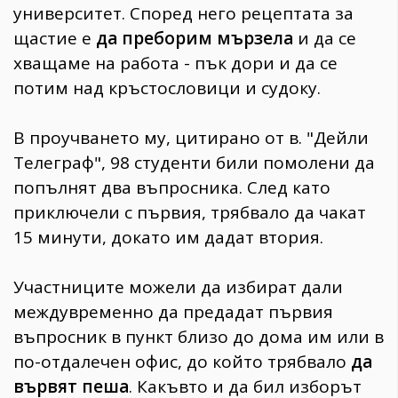
университет. Според него рецептата за
щастие е
да преборим мързела
и да се
хващаме на работа - пък дори и да се
потим над кръстословици и судоку.
В проучването му, цитирано от в. "Дейли
Телеграф", 98 студенти били помолени да
попълнят два въпросника. След като
приключели с първия, трябвало да чакат
15 минути, докато им дадат втория.
Участниците можели да избират дали
междувременно да предадат първия
въпросник в пункт близо до дома им или в
по-отдалечен офис, до който трябвало
да
вървят пеша
. Какъвто и да бил изборът