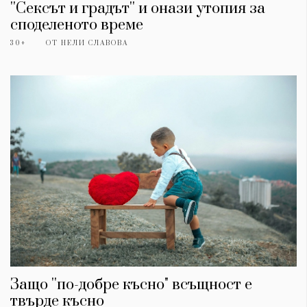
''Сексът и градът'' и онази утопия за
споделеното време
30+
ОТ
НЕЛИ СЛАВОВА
Защо ''по-добре късно" всъщност е
твърде късно