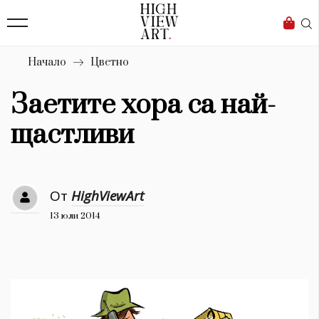
139
Бизнес
1633
Мода
Начало
Цветно
16
Dialogue
Заетите хора са най-
Изкуство
щастливи
4340
Красота
От
HighViewArt
777
13 юли 2014
Дизайн
1272
1188
Книги