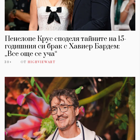
Пенелопе Крус споделя тайните на 15-
годишния си брак с Хавиер Бардем:
„Все още се уча“
30+
ОТ
HIGHVIEWART