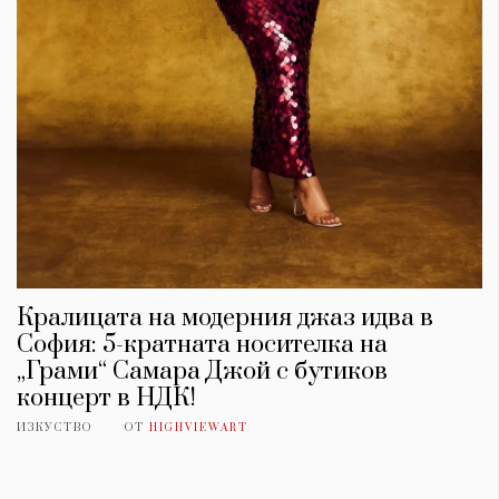
Кралицата на модерния джаз идва в
София: 5-кратната носителка на
„Грами“ Самара Джой с бутиков
концерт в НДК!
ИЗКУСТВО
ОТ
HIGHVIEWART