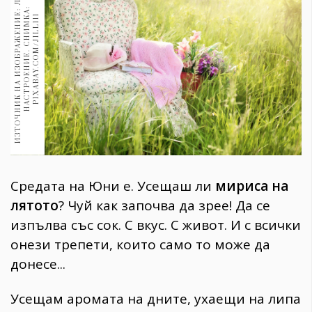
И
З
Т
О
Ч
Н
И
К
Н
А
И
З
О
Б
Р
А
Ж
Е
Н
И
Е
:
Л
Я
Т
Н
О
Н
А
С
Т
Р
О
Е
Н
И
Е
.
С
Н
И
М
А
P
I
X
A
B
A
Y
.
C
O
M
/
J
I
L
L
1
1
1970
:
30+
К
1
1709
Гурме
Пътувай
237
389
Здраве
Gentlemen
Средата на Юни е. Усещаш ли
мириса на
382
лятото
? Чуй как започва да зрее! Да се
изпълва със сок. С вкус. С живот. И с всички
Wellness
онези трепети, които само то може да
1816
донесе...
ПОСЛЕДВАЙТЕ
Усещам аромата на дните, ухаещи на липа
НИ