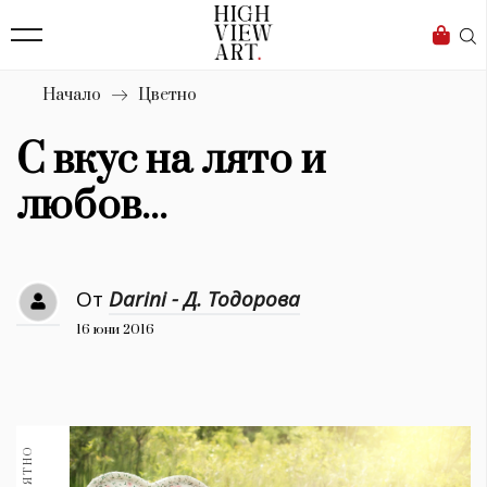
139
Бизнес
1633
Мода
Начало
Цветно
16
Dialogue
С вкус на лято и
Изкуство
любов...
4339
Красота
От
Darini - Д. Тодорова
777
16 юни 2016
Дизайн
1272
1188
Книги