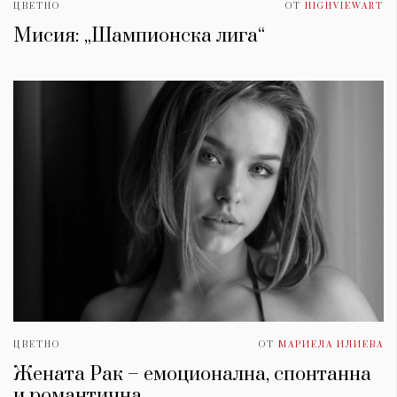
ЦВЕТНО
ОТ
HIGHVIEWART
Мисия: „Шампионска лига“
ЦВЕТНО
ОТ
МАРИЕЛА ИЛИЕВА
Жената Рак – емоционална, спонтанна
и романтична