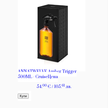
КАТЕГОРИИ
ЗА НАС
Wine&Dine
Условия за
Подкасти
ползване
Мода
За нас
Dialogue
Реклама
Изкуство
Политика за