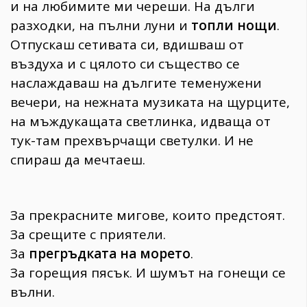
и на любимите ми череши. На дълги
разходки, на пълни луни и
топли нощи
.
Отпускаш сетивата си, вдишваш от
въздуха и с цялото си същество се
наслаждаваш на дългите теменужени
вечери, на нежната музиката на щурците,
на мъждукащата светлинка, идв
аща от
тук-там прехвърчащи светулки. И не
спираш да мечтаеш.
За прекрасните мигове, които предстоят.
За срещите с приятели.
За
прегръдката на морето
.
За горещия пясък. И шумът на гонещи се
вълни.