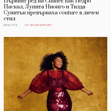
Първият ред на Chanel: как Педро
Паскал, Лупита Нионго и Тилда
Суинтън превърнаха couture в личен
стил
КРАСОТА
ОТ
HIGHVIEWART