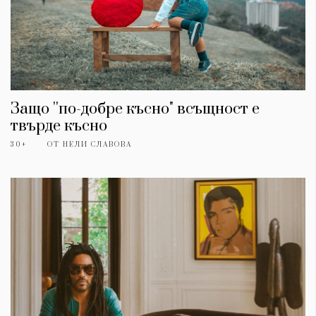
Защо ''по-добре късно" всъщност е
твърде късно
30+
ОТ
НЕЛИ СЛАВОВА