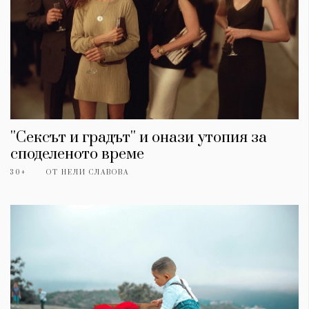
''Сексът и градът'' и онази утопия за
споделеното време
30+
ОТ
НЕЛИ СЛАВОВА