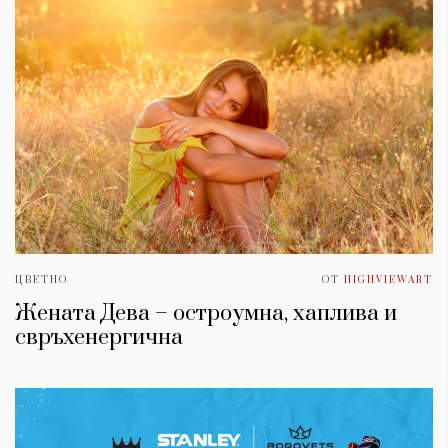
ЦВЕТНО
ОТ
HIGHVIEWART
Жената Дева – остроумна, хаплива и
свръхенергична