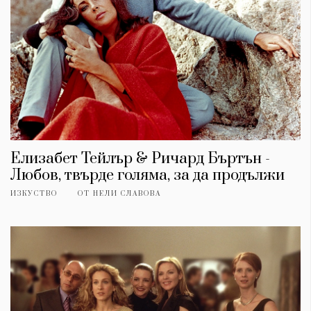
Елизабет Тейлър & Ричард Бъртън -
Любов, твърде голяма, за да продължи
ИЗКУСТВО
ОТ
НЕЛИ СЛАВОВА