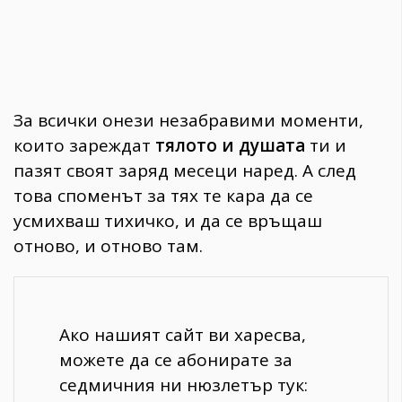
За всички онези незабравими моменти,
които зареждат
тялото и душата
ти и
пазят своят заряд месеци наред. А след
това споменът за тях те кара да се
усмихваш тихичко, и да се връщаш
отново, и отново там.
Ако нашият сайт ви харесва,
можете да се абонирате за
седмичния ни нюзлетър тук: