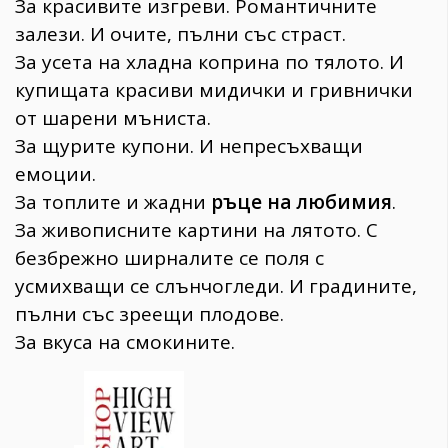
За красивите изгреви. Романтичните
залези. И очите, пълни със страст.
За усета на хладна коприна по тялото. И
купищата красиви мидички и гривнички
от шарени мъниста.
За щурите купони. И непресъхващи
емоции.
За топлите и жадни
ръце на любимия
.
За живописните картини на лятото. С
безбрежно ширналите се поля с
усмихващи се слънчогледи. И градините,
пълни със зреещи плодове.
За вкуса на смокините.