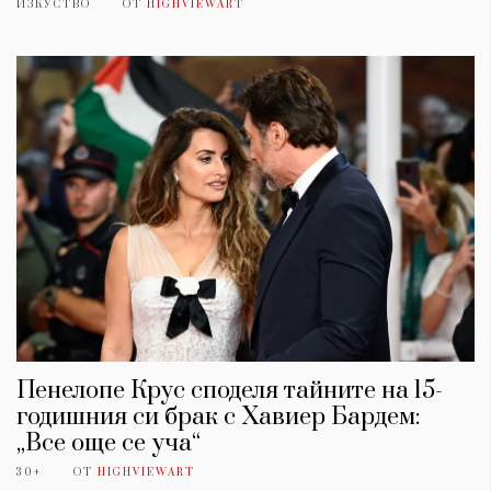
ИЗКУСТВО
ОТ
HIGHVIEWART
Пенелопе Крус споделя тайните на 15-
годишния си брак с Хавиер Бардем:
„Все още се уча“
30+
ОТ
HIGHVIEWART