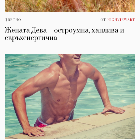
ЦВЕТНО
ОТ
HIGHVIEWART
Жената Дева – остроумна, хаплива и
свръхенергична