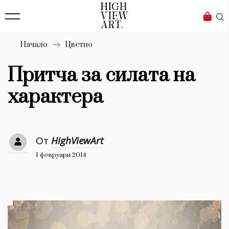
139
Бизнес
1633
Мода
Начало
Цветно
16
Dialogue
Притча за силата на
Изкуство
характера
4339
Красота
От
HighViewArt
777
1 февруари 2014
Дизайн
1272
1188
Книги