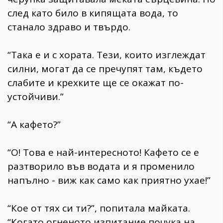
след като било в кипящата вода, то
станало здраво и твърдо.
“Така е и с хората. Тези, които изглеждат
силни, могат да се пречупят там, където
слабите и крехките ще се окажат по-
устойчиви.”
“А кафето?”
“О! Това е най-интересното! Кафето се е
разтворило във водата и я променило
напълно - виж как само как приятно ухае!”
“Кое от тях си ти?”, попитала майката.
“Когато огненото изпитание почука на