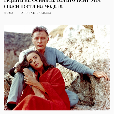
Перата на феникса: Когато Кейт Мос
спаси поета на модата
МОДА
ОТ
НЕЛИ СЛАВОВА