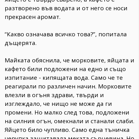
разтворено във водата и от него се носи
прекрасен аромат.
“Какво означава всичко това?”, попитала
дъщерята.
Майката обяснила, че морковите, яйцата и
кафето били подложени на едно и също
изпитание - кипящата вода. Само че те
реагирали по различен начин. Морковите
влезли в огъня здрави, твърди и
изглеждало, че нищо не може да ги
промени. Но малко след това, подложени
на силния огън, омекнали и станали слаби.
Яйцето било чупливо. Само една тъничка
черупка защитавала меката сърцевина. Но