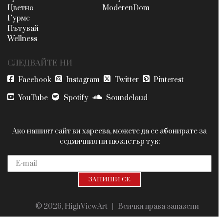
Цветно
ModerenDom
Гурме
Пътувай
Wellness
СЛЕДВАЙТЕ НИ
Facebook
Instagram
Twitter
Pinterest
YouTube
Spotify
Soundcloud
Ако нашият сайт ви харесва, можете да се абонирате за
седмичния ни нюзлетър тук:
© 2026, HighViewArt | Всички права запазени