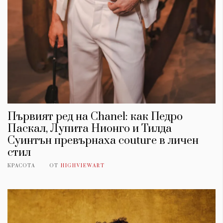
Първият ред на Chanel: как Педро
Паскал, Лупита Нионго и Тилда
Суинтън превърнаха couture в личен
стил
КРАСОТА
ОТ
HIGHVIEWART