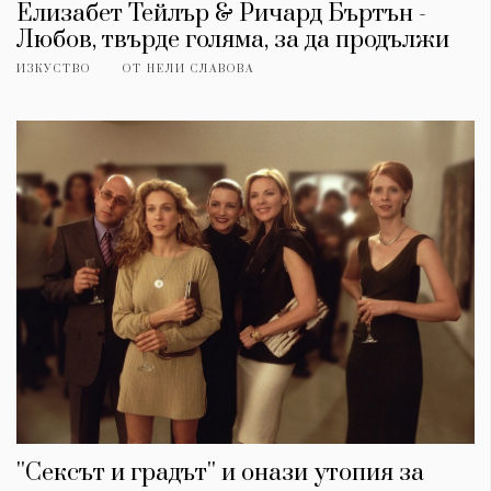
Елизабет Тейлър & Ричард Бъртън -
Любов, твърде голяма, за да продължи
ИЗКУСТВО
ОТ
НЕЛИ СЛАВОВА
''Сексът и градът'' и онази утопия за