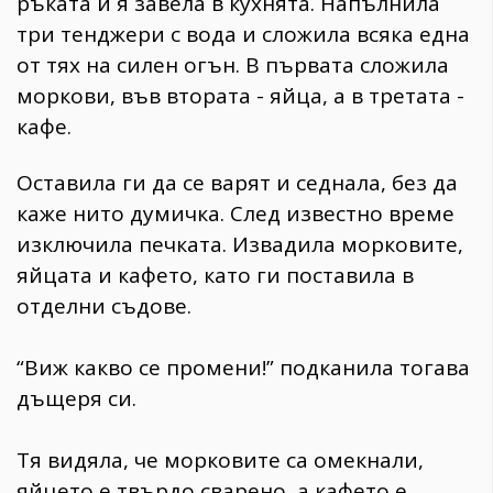
ръката и я завела в кухнята. Напълнила
три тенджери с вода и сложила всяка една
от тях на силен огън. В първата сложила
моркови, във втората - яйца, а в третата -
кафе.
Оставила ги да се варят и седнала, без да
каже нито думичка. След известно време
изключила печката. Извадила морковите,
яйцата и кафето, като ги поставила в
отделни съдове.
“Виж какво се промени!” подканила тогава
дъщеря си.
Тя видяла, че морковите са омекнали,
яйцето е твърдо сварено, а кафето е