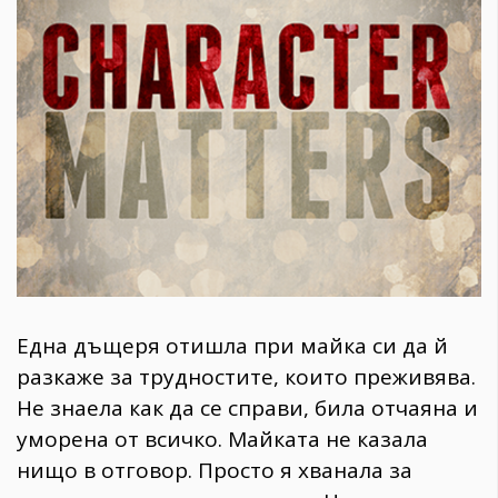
1970
30+
1709
Гурме
Пътувай
237
389
Здраве
Gentlemen
382
Една дъщеря отишла при майка си да й
Wellness
разкаже за трудностите, които преживява.
1816
Не знаела как да се справи, била отчаяна и
уморена от всичко. Майката не казала
ПОСЛЕДВАЙТЕ
нищо в отговор. Просто я хванала за
НИ