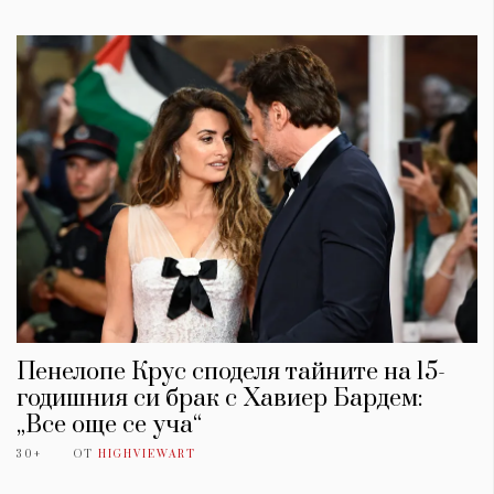
Пенелопе Крус споделя тайните на 15-
годишния си брак с Хавиер Бардем:
„Все още се уча“
30+
ОТ
HIGHVIEWART