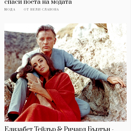
спаси поета на модата
МОДА
ОТ
НЕЛИ СЛАВОВА
Елизабет Тейлър & Ричард Бъртън -