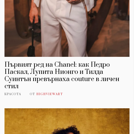
Първият ред на Chanel: как Педро
Паскал, Лупита Нионго и Тилда
Суинтън превърнаха couture в личен
стил
КРАСОТА
ОТ
HIGHVIEWART