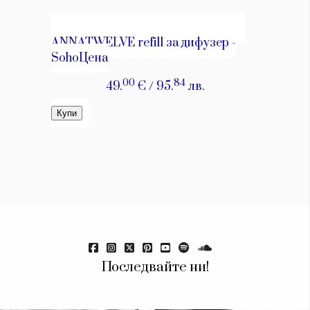
КАТЕГОРИИ
ЗА НАС
Wine&Dine
Условия за
Подкасти
ползване
Последвайте ни!
Мода
За нас
Dialogue
Реклама
Изкуство
Политика за