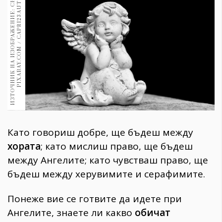
И
З
Т
О
Ч
Н
И
К
Н
А
И
З
О
Б
Р
А
Ж
Е
Н
И
Е
:
С
Н
И
М
К
А
:
P
I
X
A
B
A
Y
.
C
O
M
/
C
A
P
R
I
2
3
A
U
T
O
1970
30+
1710
Гурме
Пътувай
237
389
Здраве
Gentlemen
Като говориш добре, ще бъдеш между
382
хората
; като мислиш право, ще бъдеш
между Ангелите; като чувстваш право, ще
Wellness
бъдеш между херувимите и серафимите.
1817
Понеже вие се готвите да идете при
ПОСЛЕДВАЙТЕ
Ангелите, знаете ли какво
обичат
НИ