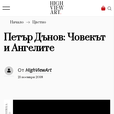
139
Бизнес
1633
Мода
Начало
Цветно
16
Dialogue
Петър Дънов: Човекът
Изкуство
и Ангелите
4340
Красота
От
HighViewArt
777
21 ноември 2018
Дизайн
1272
1188
Книги