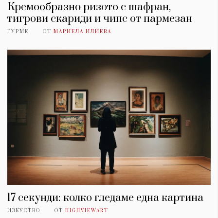
Кремообразно ризото с шафран,
тигрови скариди и чипс от пармезан
ГУРМЕ
ОТ
МАРИЕЛА ИЛИЕВА
17 секунди: колко гледаме една картина
ИЗКУСТВО
ОТ
HIGHVIEWART