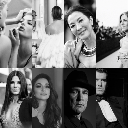
Красота
поверителност
Цветно
ModerenDom
Гурме
Пътувай
Wellness
СЛЕДВАЙТЕ НИ
Facebook
Instagram
Twitter
Pinterest
YouTube
Spotify
Soundcloud
Ако нашият сайт ви харесва, можете да се абонирате за
седмичния ни нюзлетър тук:
© 2026, HighViewArt | Всички права запазени