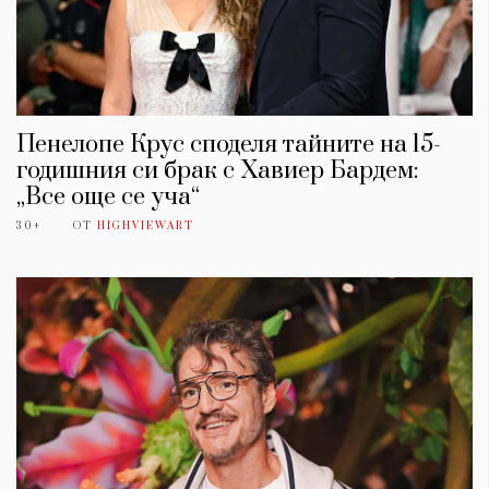
Пенелопе Крус споделя тайните на 15-
годишния си брак с Хавиер Бардем:
„Все още се уча“
30+
ОТ
HIGHVIEWART