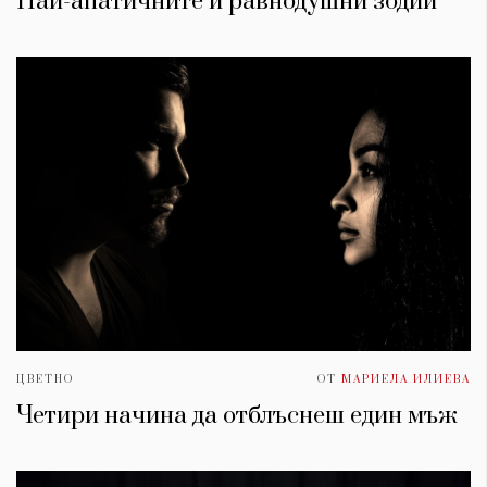
Най-апатичните и равнодушни зодии
ЦВЕТНО
ОТ
МАРИЕЛА ИЛИЕВА
Четири начина да отблъснеш един мъж