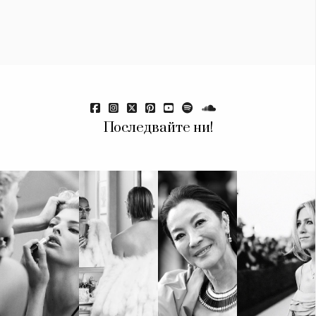
Последвайте ни!
КАТЕГОРИИ
ЗА НАС
Wine&Dine
Условия за
Подкасти
ползване
Мода
За нас
Dialogue
Реклама
Изкуство
Политика за