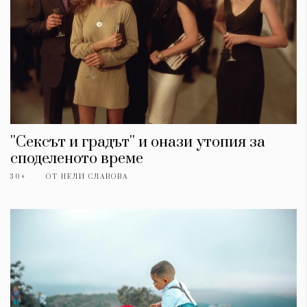
''Сексът и градът'' и онази утопия за
споделеното време
30+
ОТ
НЕЛИ СЛАВОВА