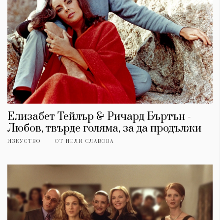
Елизабет Тейлър & Ричард Бъртън -
Любов, твърде голяма, за да продължи
ИЗКУСТВО
ОТ
НЕЛИ СЛАВОВА