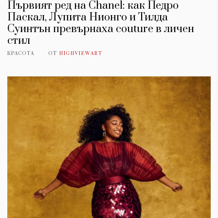
Първият ред на Chanel: как Педро
Паскал, Лупита Нионго и Тилда
Суинтън превърнаха couture в личен
стил
КРАСОТА
ОТ
HIGHVIEWART