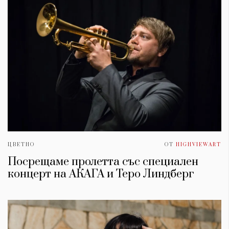
ЦВЕТНО
ОТ
HIGHVIEWART
Посрещаме пролетта със специален
концерт на АКАГА и Теро Линдберг