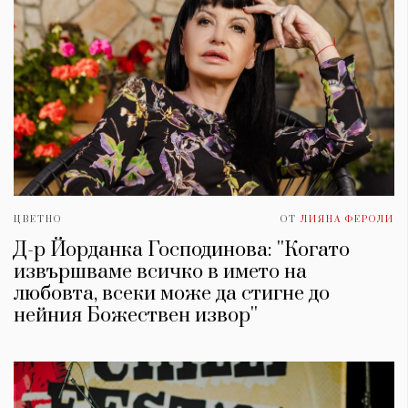
ЦВЕТНО
ОТ
ЛИЯНА ФЕРОЛИ
Д-р Йорданка Господинова: ''Когато
извършваме всичко в името на
любовта, всеки може да стигне до
нейния Божествен извор''