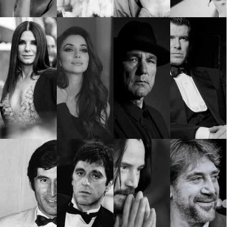
Красота
поверителност
Цветно
ModerenDom
Гурме
Пътувай
Wellness
СЛЕДВАЙТЕ НИ
Facebook
Instagram
Twitter
Pinterest
YouTube
Spotify
Soundcloud
Ако нашият сайт ви харесва, можете да се абонирате за
седмичния ни нюзлетър тук:
© 2026, HighViewArt | Всички права запазени