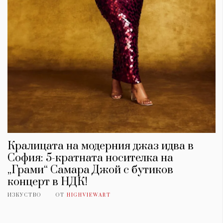
Кралицата на модерния джаз идва в
София: 5-кратната носителка на
„Грами“ Самара Джой с бутиков
концерт в НДК!
ИЗКУСТВО
ОТ
HIGHVIEWART