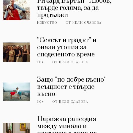
Ричард Бъртън - Любов,
твърде голяма, за да
продължи
ИЗКУСТВО
ОТ
НЕЛИ СЛАВОВА
''Сексът и градът'' и
онази утопия за
споделеното време
30+
ОТ
НЕЛИ СЛАВОВА
Защо ''по-добре късно"
всъщност е твърде
късно
30+
ОТ
НЕЛИ СЛАВОВА
Парижка рапсодия
между минало и