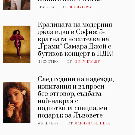
КРАСОТА
ОТ
HIGHVIEWART
Кралицата на модерния
джаз идва в София: 5-
кратната носителка на
„Грами“ Самара Джой с
бутиков концерт в НДК!
ИЗКУСТВО
ОТ
HIGHVIEWART
След години на надежди,
изпитания и въпроси
без отговор, съдбата
най-накрая е
подготвила специален
подарък за Лъвовете
WELLNESS
ОТ
МАРИЕЛА ИЛИЕВА