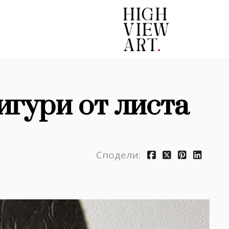
гури от листа
Сподели: