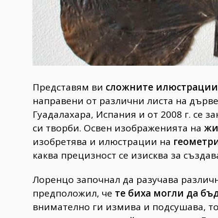
Представям ви
сложните илюстрации
направени от различни листа на дърве
Гуадалахара, Испания и от 2008 г. се 
си творби. Освен изображенията на
жи
изобретява и илюстрации на
геометр
каква прецизност се изисква за създава
Лоренцо започнал да разучава различн
предположил, че
те биха могли да бъ
внимателно ги измива и подсушава, то