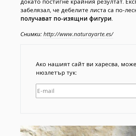
докато постигне крайния резултат. Ек
забелязал, че дебелите листа са по-лес
получават по-изящни фигури
.
Снимки:
http://www.naturayarte.es/
Ако нашият сайт ви харесва, мож
нюзлетър тук: