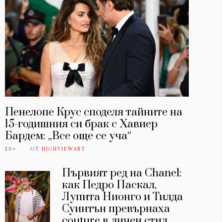
Пенелопе Крус споделя тайните на
15-годишния си брак с Хавиер
Бардем: „Все още се уча“
30+
ОТ
HIGHVIEWART
Първият ред на Chanel:
как Педро Паскал,
Лупита Нионго и Тилда
Суинтън превърнаха
couture в личен стил