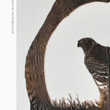
ИЗТОЧНИК НА ИЗОБРАЖЕНИЕ:
Гурме
237
Пътувай
389
Здраве
Gentlemen
382
1816
Wellness
ПОСЛЕДВАЙТЕ
НИ