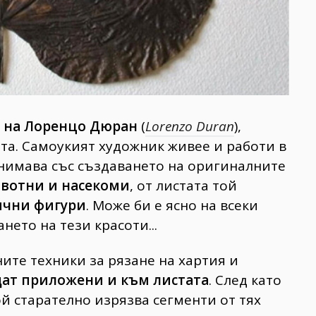
 на Лоренцо Дюран
(
Lorenzo Duran
),
та. Самоукият художник живее и работи в
занимава със създаването на оригиналните
вотни и насекоми
, от листата той
ични фигури
. Може би е ясно на всеки
нето на тези красоти...
ите техники за рязане на хартия и
дат приложени и към листата
. След като
й старателно изрязва сегменти от тях