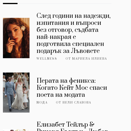
След години на надежди,
изпитания и въпроси
без отговор, съдбата
най-накрая е
подготвила специален
подарък за Лъвовете
WELLNESS
ОТ
МАРИЕЛА ИЛИЕВА
Перата на феникса:
Когато Кейт Мос спаси
поета на модата
МОДА
ОТ
НЕЛИ СЛАВОВА
Елизабет Тейлър &