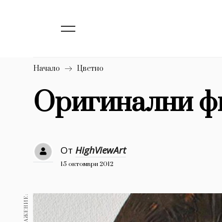
138
Бизнес
1633
Мода
16
Dialogue
Начало
Цветно
Изкуство
Оригинални фи
4339
777
Красота
1272
Дизайн
От
HighViewArt
15 октомври 2012
1188
Книги
1970
30+
1709