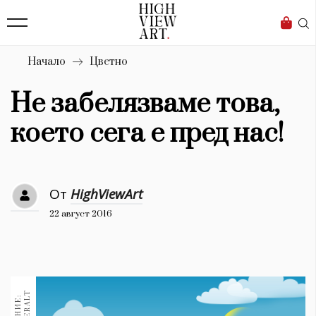
139
Бизнес
1633
Мода
Начало
Цветно
16
Dialogue
Не забелязваме това,
Изкуство
което сега е пред нас!
4340
Красота
От
HighViewArt
777
22 август 2016
Дизайн
1272
1188
Книги