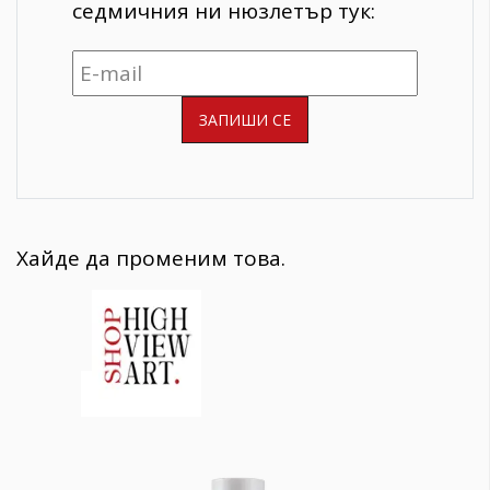
седмичния ни нюзлетър тук:
Хайде да променим това.