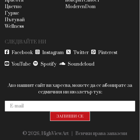
Красота
поверителност
Цветно
ModerenDom
Гурме
Пътувай
Wellness
СЛЕДВАЙТЕ НИ
Facebook
Instagram
Twitter
Pinterest
YouTube
Spotify
Soundcloud
Ако нашият сайт ви харесва, можете да се абонирате за
седмичния ни нюзлетър тук:
© 2026, HighViewArt | Всички права запазени