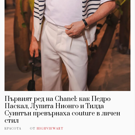
Първият ред на Chanel: как Педро
Паскал, Лупита Нионго и Тилда
Суинтън превърнаха couture в личен
стил
КРАСОТА
ОТ
HIGHVIEWART