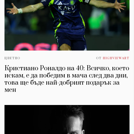
ЦВЕТНО
ОТ
HIGHVIEWART
Кристиано Роналдо на 40: Всичко, което
искам, е да победим в мача след два дни,
това ще бъде най-добрият подарък за
мен