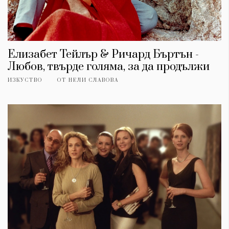
Елизабет Тейлър & Ричард Бъртън -
Любов, твърде голяма, за да продължи
ИЗКУСТВО
ОТ
НЕЛИ СЛАВОВА