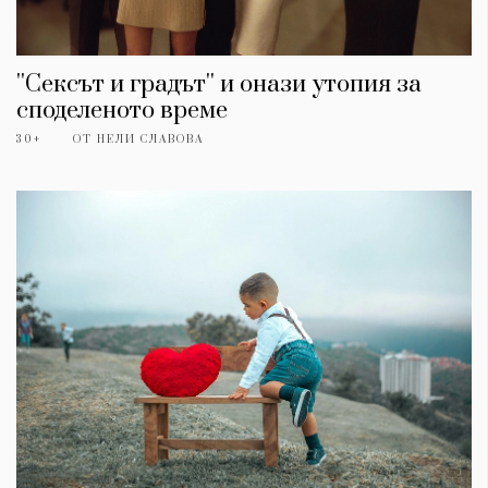
''Сексът и градът'' и онази утопия за
споделеното време
30+
ОТ
НЕЛИ СЛАВОВА