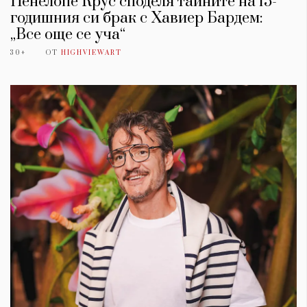
Пенелопе Крус споделя тайните на 15-
годишния си брак с Хавиер Бардем:
„Все още се уча“
30+
ОТ
HIGHVIEWART