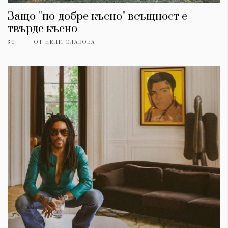
Защо ''по-добре късно" всъщност е
твърде късно
30+
ОТ
НЕЛИ СЛАВОВА