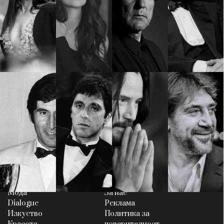
КАТЕГОРИИ
ЗА НАС
Wine&Dine
Условия за
Подкасти
ползване
Мода
За нас
Dialogue
Реклама
Изкуство
Политика за