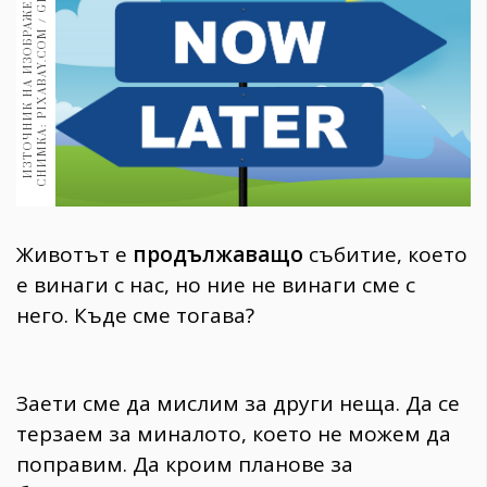
T
И
З
Т
О
Ч
Н
И
К
Н
А
И
З
О
Б
Р
А
Ж
Е
Н
И
Е
:
С
Н
И
М
К
А
:
P
I
X
A
B
A
Y
.
C
O
M
/
G
E
R
A
L
1970
30+
1710
Гурме
Пътувай
237
389
Здраве
Животът е
продължаващо
събитие, което
Gentlemen
е винаги с нас, но ние не винаги сме с
382
него. Къде сме тогава?
Wellness
1817
Заети сме да мислим за други неща. Да се
терзаем за миналото, което не можем да
ПОСЛЕДВАЙТЕ
поправим. Да кроим планове за
НИ