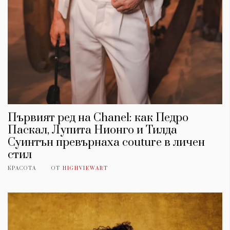
Красота
поверителност
Цветно
ModerenDom
Гурме
Пътувай
Wellness
СЛЕДВАЙТЕ НИ
Facebook
Instagram
Twitter
Pinterest
YouTube
Spotify
Soundcloud
Първият ред на Chanel: как Педро
Паскал, Лупита Нионго и Тилда
Суинтън превърнаха couture в личен
Ако нашият сайт ви харесва, можете да се абонирате за
седмичния ни нюзлетър тук:
стил
КРАСОТА
ОТ
HIGHVIEWART
© 2026, HighViewArt | Всички права запазени