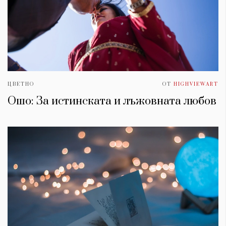
ЦВЕТНО
ОТ
HIGHVIEWART
Ошо: За истинската и лъжовната любов