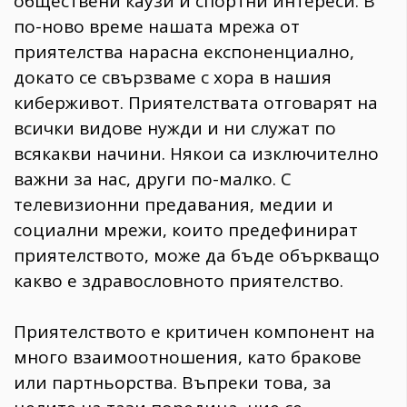
обществени каузи и спортни интереси. В
по-ново време нашата мрежа от
приятелства нарасна експоненциално,
докато се свързваме с хора в нашия
киберживот. Приятелствата отговарят на
всички видове нужди и ни служат по
всякакви начини. Някои са изключително
важни за нас, други по-малко. С
телевизионни предавания, медии и
социални мрежи, които предефинират
приятелството, може да бъде объркващо
какво е здравословното приятелство.
Приятелството е критичен компонент на
много взаимоотношения, като бракове
или партньорства. Въпреки това, за