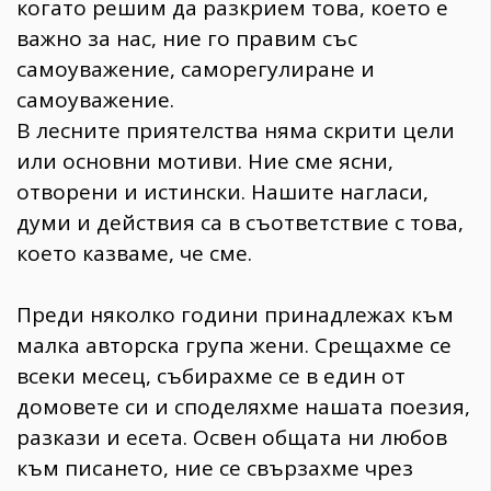
когато решим да разкрием това, което е
важно за нас, ние го правим със
самоуважение, саморегулиране и
самоуважение.
В лесните приятелства няма скрити цели
или основни мотиви. Ние сме ясни,
отворени и истински. Нашите нагласи,
думи и действия са в съответствие с това,
което казваме, че сме.
Преди няколко години принадлежах към
малка авторска група жени. Срещахме се
всеки месец, събирахме се в един от
домовете си и споделяхме нашата поезия,
разкази и есета. Освен общата ни любов
към писането, ние се свързахме чрез