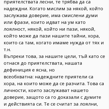
приятелствата лесни, те трябва да са
надеждни. Когато мислим за някой, който
заслужава доверие, има смислени думи
или фрази, които идват на ум като
лоялност, някой, който ни пази, някой,
който може да пази нашите тайни, хора,
които са там, когато имаме нужда от тях и
т.н.
Въпреки това, за нашите цели, тъй като се
отнася до приятелствата, нашата
дефиниция е ясна, но
всеобхватна: надеждните приятели са
хора, на които може да се разчита. Това са
личности, които заслужават нашето
доверие, защото са го доказали с думите
и действията си. Те се считат за лоялни,