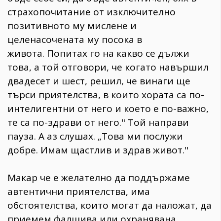
страхопочитание от изключително
позитивното му мислене и
целенасочената му посока в
живота. Попитах го на какво се дължи
това, а той отговори, че когато навършил
двадесет и шест, решил, че винаги ще
търси приятелства, в които хората са по-
интелигентни от него и което е по-важно,
те са по-здрави от него." Той направи
пауза. А аз слушах. „Това ми послужи
добре. Имам щастлив и здрав живот."
Макар че е желателно да поддържаме
автентични приятелства, има
обстоятелства, които могат да наложат, да
приемем фалшива или охранявана