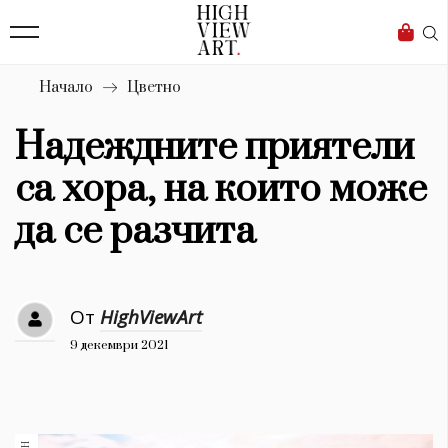
139
Бизнес
1633
Мода
Начало
Цветно
16
Dialogue
Надеждните приятели
Изкуство
са хора, на които може
4340
да се разчита
Красота
777
От
HighViewArt
Дизайн
9 декември 2021
1272
1188
Книги