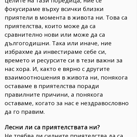
целите на тази поредица, ние се
фокусираме върху всички близки
приятели в момента в живота ни. Това са
приятелства, които може да са
сравнително нови или може да са
дългогодишни. Така или иначе, ние
избрахме да инвестираме себе си,
времето и ресурсите си в тези важни за
нас хора. И, както е вярно с другите
взаимоотношения в живота ни, понякога
оставаме в приятелства поради
правилните причини, а понякога
оставаме, когато за нас е нездравословно
да го правим.
Лесни ли са приятелствата ни?
Не трябва ли силните приятелства да са