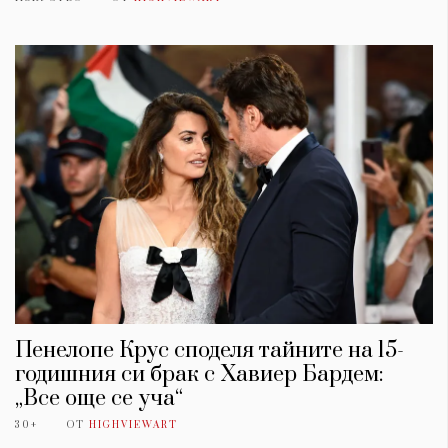
Пенелопе Крус споделя тайните на 15-
годишния си брак с Хавиер Бардем:
„Все още се уча“
30+
ОТ
HIGHVIEWART