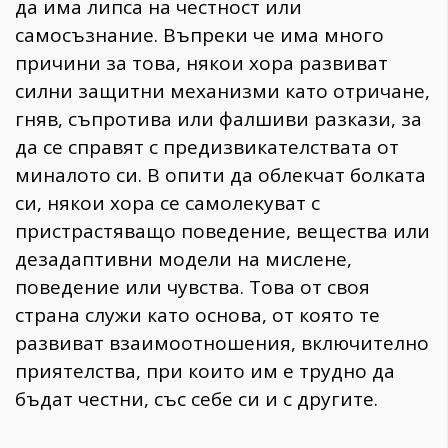
да има липса на честност или
самосъзнание. Въпреки че има много
причини за това, някои хора развиват
силни защитни механизми като отричане,
гняв, съпротива или фалшиви разкази, за
да се справят с предизвикателствата от
миналото си. В опити да облекчат болката
си, някои хора се самолекуват с
пристрастяващо поведение, вещества или
дезадаптивни модели на мислене,
поведение или чувства. Това от своя
страна служи като основа, от която те
развиват взаимоотношения, включително
приятелства, при които им е трудно да
бъдат честни, със себе си и с другите.