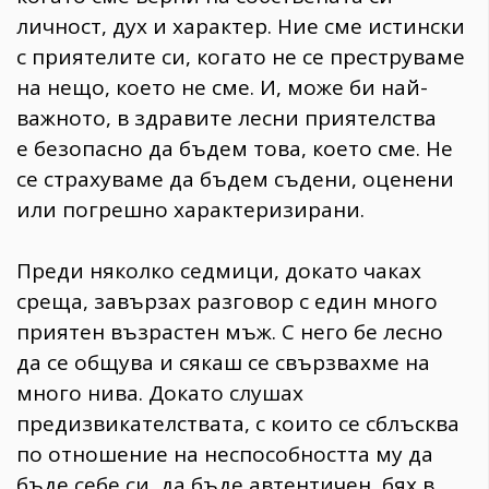
личност, дух и характер. Ние сме истински
с приятелите си, когато не се преструваме
на нещо, което не сме. И, може би най-
важното, в здравите лесни приятелства
е безопасно да бъдем това, което сме. Не
се страхуваме да бъдем съдени, оценени
или погрешно характеризирани.
Преди няколко седмици, докато чаках
среща, завързах разговор с един много
приятен възрастен мъж. С него бе лесно
да се общува и сякаш се свързвахме на
много нива. Докато слушах
предизвикателствата, с които се сблъсква
по отношение на неспособността му да
бъде себе си, да бъде автентичен, бях в