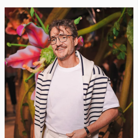
КАТЕГОРИИ
ЗА НАС
Wine&Dine
Условия за
Подкасти
ползване
Мода
За нас
Dialogue
Реклама
Изкуство
Политика за