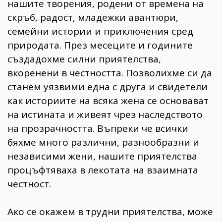
нашите творения, родени от времена на
скръб, радост, младежки авантюри,
семейни истории и приключения сред
природата. През месеците и годините
създадохме силни приятелства,
вкоренени в честността. Позволихме си да
станем уязвими една с друга и свидетели
как историите на всяка жена се основават
на истината и живеят чрез наследството
на прозрачността. Въпреки че всички
бяхме много различни, разнообразни и
независими жени, нашите приятелства
процъфтяваха в лекотата на взаимната
честност.
Ако се окажем в трудни приятелства, може