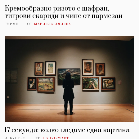
Кремообразно ризото с шафран,
тигрови скариди и чипс от пармезан
ГУРМЕ
ОТ
МАРИЕЛА ИЛИЕВА
17 секунди: колко гледаме една картина
ИЗКУСТВО
ОТ
HIGHVIEWART