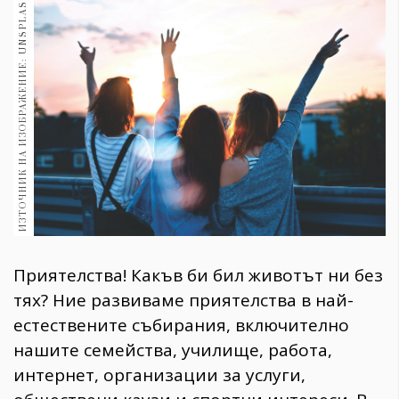
ИЗТОЧНИК НА ИЗОБРАЖЕНИЕ: UNSPLASH
1970
30+
1710
Гурме
Пътувай
237
389
Здраве
Gentlemen
382
Приятелства! Какъв би бил животът ни без
Wellness
тях? Ние развиваме приятелства в най-
1817
естествените събирания, включително
нашите семейства, училище, работа,
интернет, организации за услуги,
ПОСЛЕДВАЙТЕ
НИ