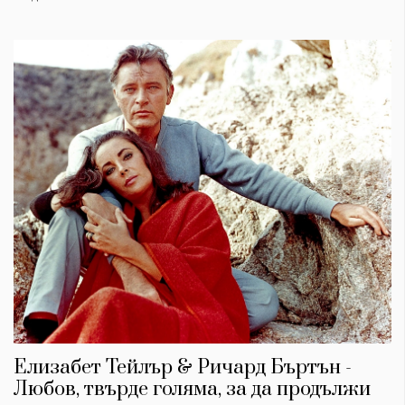
Елизабет Тейлър & Ричард Бъртън -
Любов, твърде голяма, за да продължи