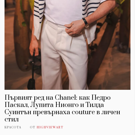
Първият ред на Chanel: как Педро
Паскал, Лупита Нионго и Тилда
Суинтън превърнаха couture в личен
стил
КРАСОТА
ОТ
HIGHVIEWART