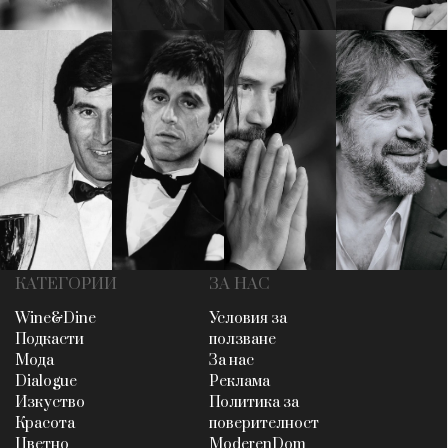
КАТЕГОРИИ
ЗА НАС
Wine&Dine
Условия за
Подкасти
ползване
Мода
За нас
Dialogue
Реклама
Изкуство
Политика за
Красота
поверителност
Цветно
ModerenDom