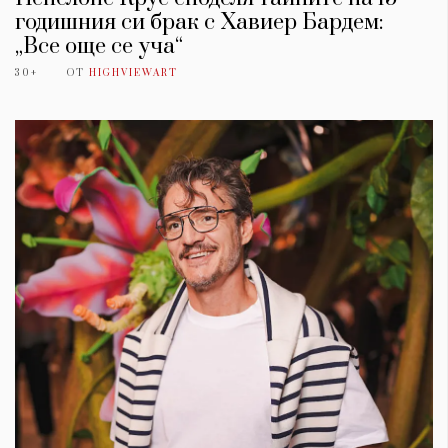
годишния си брак с Хавиер Бардем:
„Все още се уча“
30+
ОТ
HIGHVIEWART