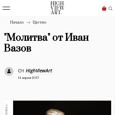
140
Бизнес
1633
Мода
Начало
Цветно
16
Dialogue
"Молитва" от Иван
Изкуство
Вазов
4340
Красота
От
HighViewArt
778
14 април 2017
Дизайн
1272
1188
Книги