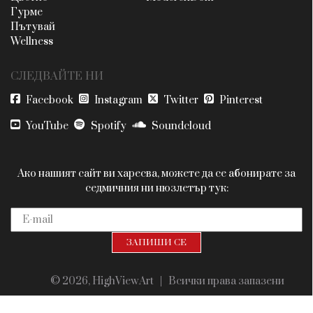
Гурме
Пътувай
Wellness
СЛЕДВАЙТЕ НИ
Facebook
Instagram
Twitter
Pinterest
YouTube
Spotify
Soundcloud
Ако нашият сайт ви харесва, можете да се абонирате за
седмичния ни нюзлетър тук:
© 2026, HighViewArt | Всички права запазени