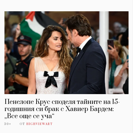
Пенелопе Крус споделя тайните на 15-
годишния си брак с Хавиер Бардем:
„Все още се уча“
30+
ОТ
HIGHVIEWART