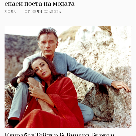
спаси поета на модата
МОДА
ОТ
НЕЛИ СЛАВОВА
Елизабет Тейлър & Ричард Бъртън -