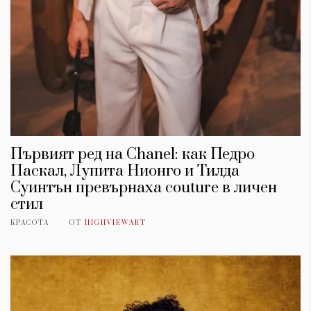
Първият ред на Chanel: как Педро
Паскал, Лупита Нионго и Тилда
Суинтън превърнаха couture в личен
стил
КРАСОТА
ОТ
HIGHVIEWART