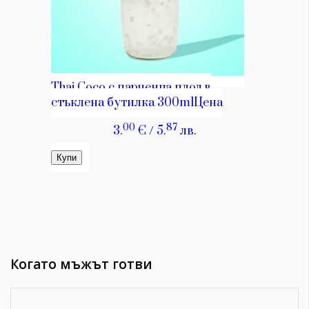
Когато мъжът готви