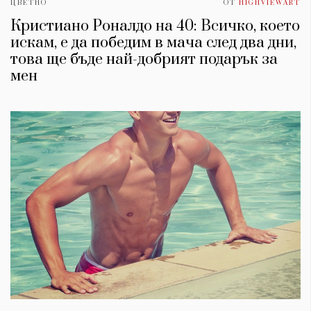
ЦВЕТНО
ОТ
HIGHVIEWART
Кристиано Роналдо на 40: Всичко, което
искам, е да победим в мача след два дни,
това ще бъде най-добрият подарък за
мен