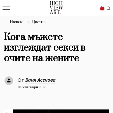
139
Бизнес
1633
Мода
Начало
Цветно
16
Dialogue
Кога мъжете
Изкуство
изглеждат секси в
4340
очите на жените
Красота
777
От
Ваня Асенова
Дизайн
12 септември 2017
1272
1188
Книги