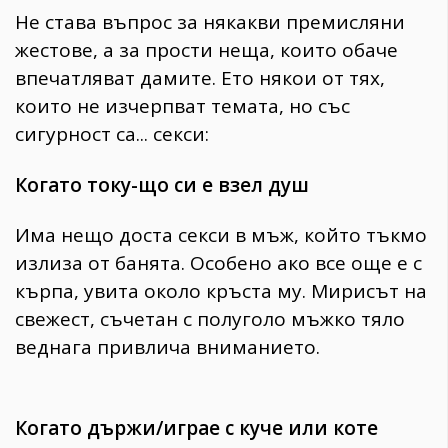
Не става въпрос за някакви премисляни
жестове, а за прости неща, които обаче
впечатляват дамите. Ето някои от тях,
които не изчерпват темата, но със
сигурност са... секси:
Когато току-що си е взел душ
Има нещо доста секси в мъж, който тъкмо
излиза от банята. Особено ако все още е с
кърпа, увита около кръста му. Мирисът на
свежест, съчетан с полуголо мъжко тяло
веднага привлича вниманието.
Когато държи/играе с куче или коте