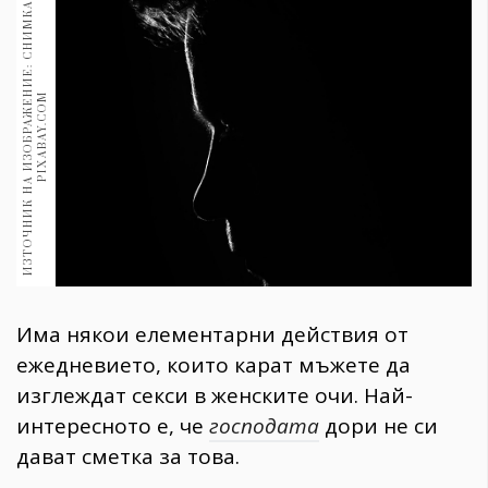
И
З
Т
О
Ч
Н
И
К
Н
А
И
З
О
Б
Р
А
Ж
Е
Н
И
Е
:
С
Н
И
М
К
А
:
P
I
X
A
B
A
Y
.
C
O
1970
30+
1710
Гурме
M
Пътувай
237
389
Здраве
Gentlemen
382
Има някои елементарни действия от
Wellness
ежедневието, които карат мъжете да
1817
изглеждат секси в женските очи. Най-
интересното е, че
господата
дори не си
дават сметка за това.
ПОСЛЕДВАЙТЕ
НИ