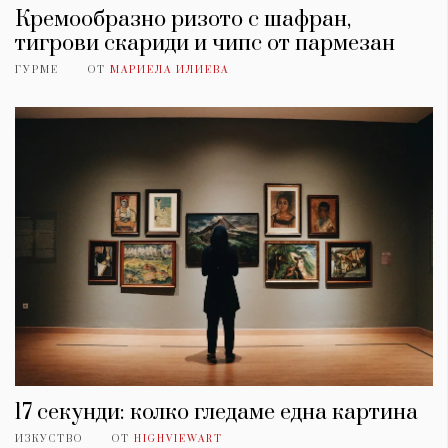
Кремообразно ризото с шафран,
тигрови скариди и чипс от пармезан
ГУРМЕ
ОТ
МАРИЕЛА ИЛИЕВА
17 секунди: колко гледаме една картина
ИЗКУСТВО
ОТ
HIGHVIEWART