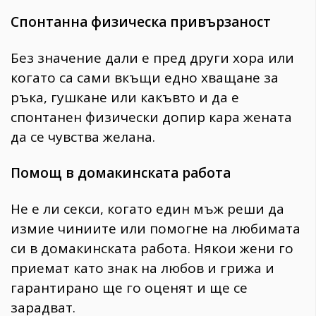
Спонтанна физическа привързаност
Без значение дали е пред други хора или
когато са сами вкъщи едно хващане за
ръка, гушкане или какъвто и да е
спонтанен физически допир кара жената
да се чувства желана.
Помощ в домакинската работа
Не е ли секси, когато един мъж реши да
измие чиниите или помогне на любимата
си в домакинската работа. Някои жени го
приемат като знак на любов и грижа и
гарантирано ще го оценят и ще се
зарадват.