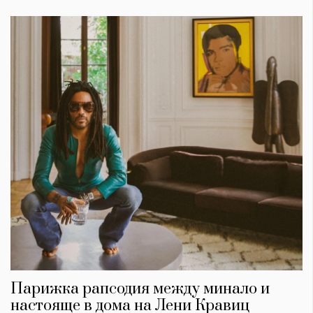
КАТЕГОРИИ
ЗА НАС
Wine&Dine
Условия за
Подкасти
ползване
Мода
За нас
Dialogue
Реклама
Парижка рапсодия между минало и
Изкуство
Политика за
настояще в дома на Лени Кравиц