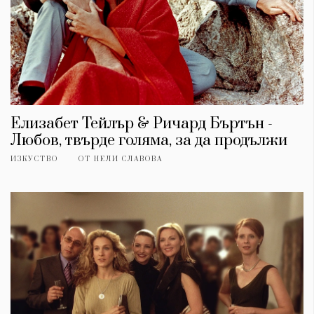
Елизабет Тейлър & Ричард Бъртън -
Любов, твърде голяма, за да продължи
ИЗКУСТВО
ОТ
НЕЛИ СЛАВОВА