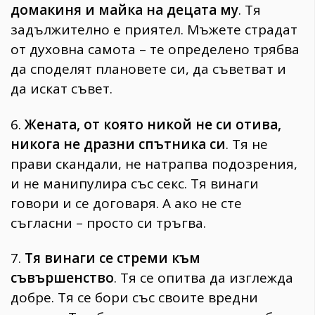
домакиня и майка на децата му
. Тя
задължително е приятел. Мъжете страдат
от духовна самота – те определено трябва
да споделят плановете си, да съветват и
да искат съвет.
6.
Жената, от която никой не си отива,
никога не дразни спътника си
. Тя не
прави скандали, не натрапва подозрения,
и не манипулира със секс. Тя винаги
говори и се договаря. А ако не сте
съгласни – просто си тръгва.
7.
Тя винаги се стреми към
съвършенство
. Тя се опитва да изглежда
добре. Тя се бори със своите вредни