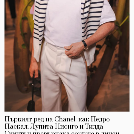
Първият ред на Chanel: как Педро
Паскал, Лупита Нионго и Тилда
Суинтън превърнаха couture в личен