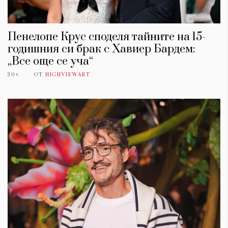
Пенелопе Крус споделя тайните на 15-
годишния си брак с Хавиер Бардем:
„Все още се уча“
30+
ОТ
HIGHVIEWART