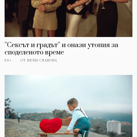
''Сексът и градът'' и онази утопия за
споделеното време
30+
ОТ
НЕЛИ СЛАВОВА