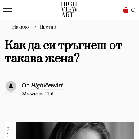
139
Бизнес
1633
Мода
Начало
Цветно
16
Dialogue
Как да си тръгнеш от
Изкуство
такава жена?
4339
Красота
От
HighViewArt
777
25 ноември 2016
Дизайн
1272
1188
Книги