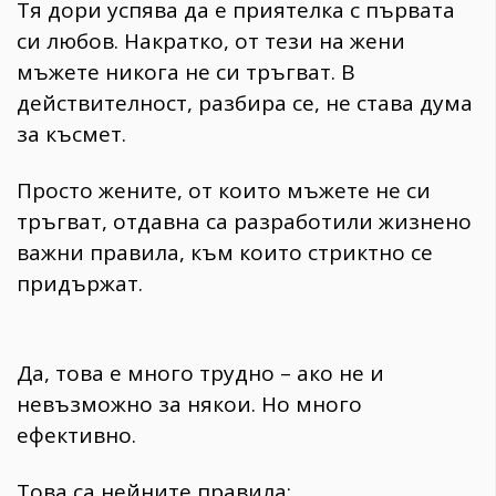
Тя дори успява да е приятелка с първата
си любов. Накратко, от тези на жени
мъжете никога не си тръгват. В
действителност, разбира се, не става дума
за късмет.
Просто жените, от които мъжете не си
тръгват, отдавна са разработили жизнено
важни правила, към които стриктно се
придържат.
Да, това е много трудно – ако не и
невъзможно за някои. Но много
ефективно.
Това са нейните правила: