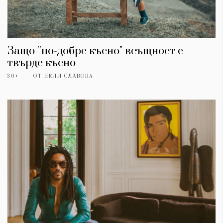
Защо ''по-добре късно" всъщност е
твърде късно
30+
ОТ
НЕЛИ СЛАВОВА
КАТЕГОРИИ
ЗА НАС
Wine&Dine
Условия за
Подкасти
ползване
Мода
За нас
Dialogue
Реклама
Изкуство
Политика за