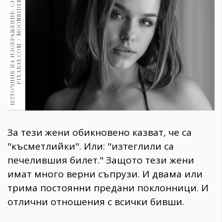
И
З
Т
О
Ч
Н
И
К
Н
А
И
З
О
Б
Р
А
Ж
Е
Н
И
Е
:
С
И
М
К
А
:
P
I
X
A
B
A
Y
.
C
O
M
/
M
O
O
N
R
I
D
3
Н
R
1970
30+
1709
Гурме
Пътувай
237
389
Здраве
Gentlemen
За тези жени обикновено казват, че са
382
"късметлийки". Или: "изтеглили са
печелившия билет." Защото тези жени
Wellness
имат много верни съпрузи. И двама или
1816
трима постоянни предани поклонници. И
отлични отношения с всички бивши.
ПОСЛЕДВАЙТЕ
НИ