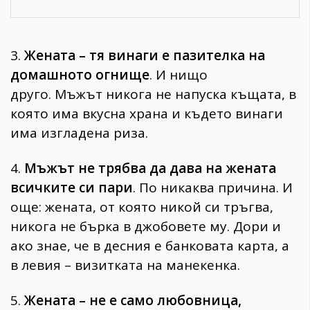
3.
Жената – тя винаги е пазителка на
домашното огнище
. И нищо
друго. Мъжът никога не напуска къщата, в
която има вкусна храна и където винаги
има изгладена риза.
4.
Мъжът не трябва да дава на жената
всичките си пари
. По никаква причина. И
още: жената, от която никой си тръгва,
никога не бърка в джобовете му. Дори и
ако знае, че в десния е банковата карта, а
в левия – визитката на манекенка.
5.
Жената – не е само любовницa,