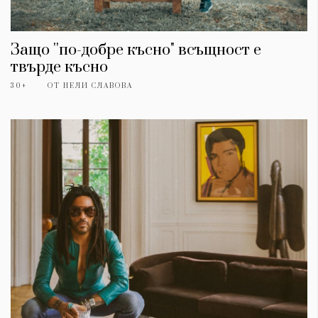
Защо ''по-добре късно" всъщност е
твърде късно
30+
ОТ
НЕЛИ СЛАВОВА