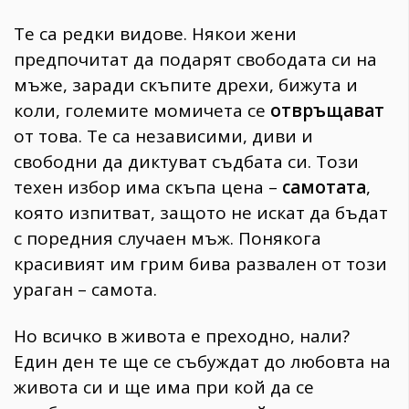
Те са редки видове. Някои жени
предпочитат да подарят свободата си на
мъже, заради скъпите дрехи, бижута и
коли, големите момичета се
отвръщават
от това. Те са независими, диви и
свободни да диктуват съдбата си. Този
техен избор има скъпа цена –
самотата
,
която изпитват, защото не искат да бъдат
с поредния случаен мъж. Понякога
красивият им грим бива развален от този
ураган – самота.
Но всичко в живота е преходно, нали?
Един ден те ще се събуждат до любовта на
живота си и ще има при кой да се