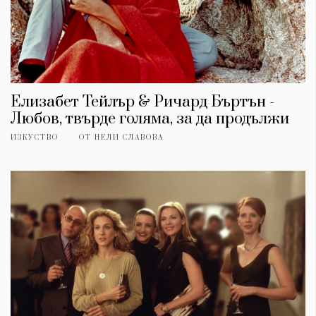
Елизабет Тейлър & Ричард Бъртън -
Любов, твърде голяма, за да продължи
ИЗКУСТВО
ОТ
НЕЛИ СЛАВОВА