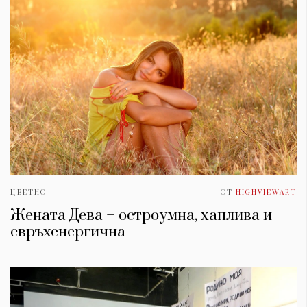
ЦВЕТНО
ОТ
HIGHVIEWART
Жената Дева – остроумна, хаплива и
свръхенергична