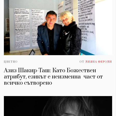
ЦВЕТНО
ОТ
ЛИЯНА ФЕРОЛИ
Азиз Шакир-Таш: Като Божествен
атрибут, езикът е неизменна част от
всичко сътворено