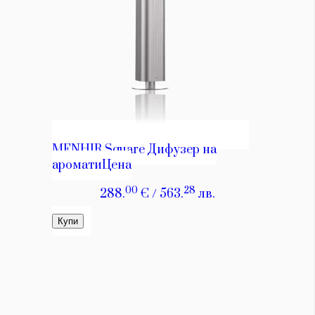
Красота
поверителност
Цветно
ModerenDom
Гурме
Пътувай
Wellness
СЛЕДВАЙТЕ НИ
Facebook
Instagram
Twitter
Pinterest
YouTube
Spotify
Soundcloud
Ако нашият сайт ви харесва, можете да се абонирате за
седмичния ни нюзлетър тук:
© 2026, HighViewArt | Всички права запазени