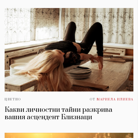
ЦВЕТНО
ОТ
МАРИЕЛА ИЛИЕВА
Какви личностни тайни разкрива
вашия асцендент Близнаци