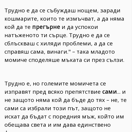
Трудно е да се събуждаш нощем, заради
кошмарите, които те измъчват, а да няма
кой да те
прегърне
и да успокои
натъженото ти сърце. Трудно е да се
сблъскваш с хиляди проблеми, а да се
справяш сама, винаги." – така младото
момиче споделяше мъката си през сълзи.
Трудно е, но големите момичета се
изправят пред всяко препятствие
сами
... и
не защото няма кой да бъде до тях – не, те
сами са избрали този път, защото не
искат да бъдат с поредния мъж, който им
обещава света и им дава единствено