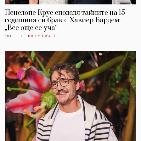
Пенелопе Крус споделя тайните на 15-
годишния си брак с Хавиер Бардем:
„Все още се уча“
30+
ОТ
HIGHVIEWART