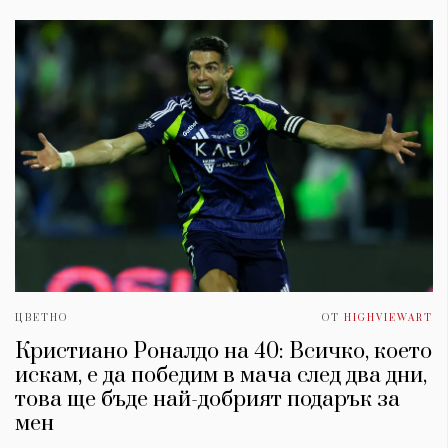
ЦВЕТНО
ОТ
HIGHVIEWART
Кристиано Роналдо на 40: Всичко, което
искам, е да победим в мача след два дни,
това ще бъде най-добрият подарък за
мен