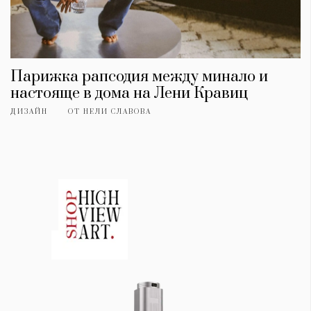
Парижка рапсодия между минало и
настояще в дома на Лени Кравиц
ДИЗАЙН
ОТ
НЕЛИ СЛАВОВА
КАТЕГОРИИ
ЗА НАС
Wine&Dine
Условия за
Подкасти
ползване
Мода
За нас
Dialogue
Реклама
Изкуство
Политика за