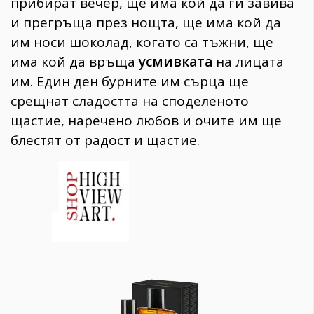
прибират вечер, ще има кой да ги завива
и прегръща през нощта, ще има кой да
им носи шоколад, когато са тъжни, ще
има кой да връща
усмивката
на лицата
им. Един ден бурните им сърца ще
срещнат сладостта на споделеното
щастие, наречено любов и очите им ще
блестят от радост и щастие.