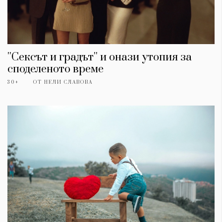
''Сексът и градът'' и онази утопия за
споделеното време
30+
ОТ
НЕЛИ СЛАВОВА