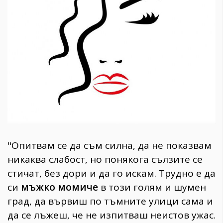
1970
30+
1710
Гурме
Пътувай
237
389
Здраве
Gentlemen
382
"Опитвам се да съм силна, да не показвам
никаква слабост, но понякога сълзите се
Wellness
стичат, без дори и да го искам. Трудно е да
1817
си
мъжко момиче
в този голям и шумен
град, да вървиш по тъмните улици сама и
ПОСЛЕДВАЙТЕ
да се лъжеш, че не изпитваш неистов ужас.
НИ