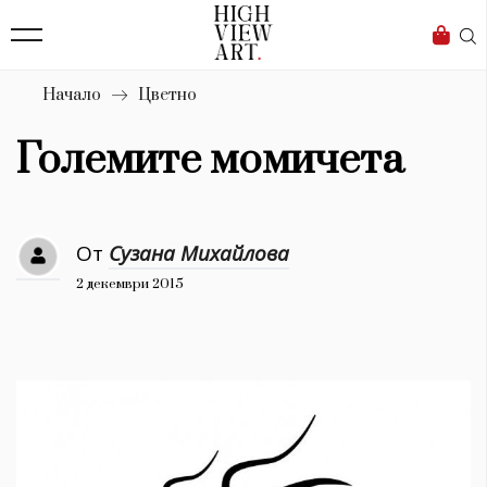
139
Бизнес
1633
Мода
Начало
Цветно
16
Dialogue
Големите момичета
Изкуство
4340
От
Сузана Михайлова
Красота
2 декември 2015
777
Дизайн
1272
1188
Книги