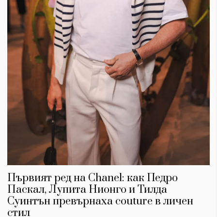
Първият ред на Chanel: как Педро
Паскал, Лупита Нионго и Тилда
Суинтън превърнаха couture в личен
стил