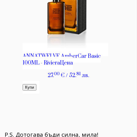
P.S. Дотогава бъди силна, мила!