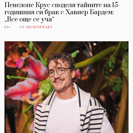
Пенелопе Крус споделя тайните на 15-
годишния си брак с Хавиер Бардем:
„Все още се уча“
30+
ОТ
HIGHVIEWART