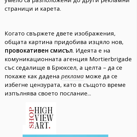
умело са разположени до други рекламни
страници и карета.
Когато свържете двете изображения,
общата картина придобива изцяло нов,
провокативен смисъл
. Идеята е на
комуникационната агенция Mortierbrigade
със седалище в Брюксел, а целта – да се
покаже как дадена
реклама
може да се
избегне цензурата, като в същото време
изпълнява своето послание...