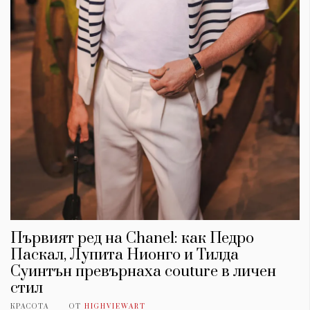
Първият ред на Chanel: как Педро
Паскал, Лупита Нионго и Тилда
Суинтън превърнаха couture в личен
стил
КРАСОТА
ОТ
HIGHVIEWART