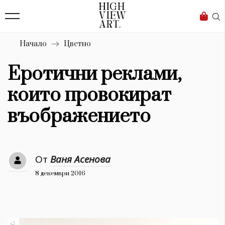
139
Бизнес
1633
Мода
Начало
Цветно
16
Dialogue
Еротични реклами,
Изкуство
които провокират
4340
въображението
Красота
777
От
Ваня Асенова
Дизайн
8 декември 2016
1272
1188
Книги