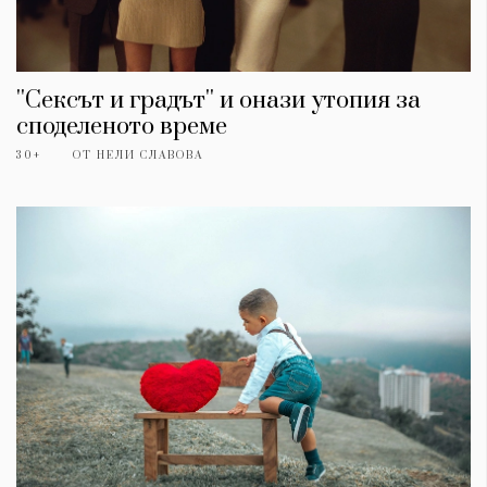
''Сексът и градът'' и онази утопия за
споделеното време
30+
ОТ
НЕЛИ СЛАВОВА
КАТЕГОРИИ
ЗА НАС
Wine&Dine
Условия за
Подкасти
ползване
Мода
За нас
Dialogue
Реклама
Изкуство
Политика за