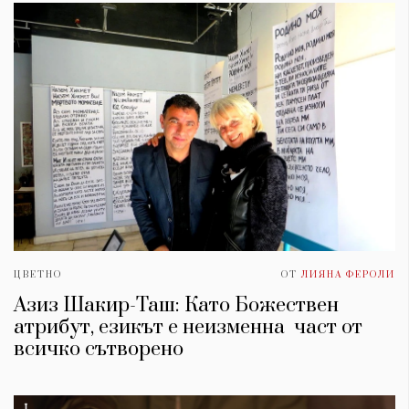
ЦВЕТНО
ОТ
ЛИЯНА ФЕРОЛИ
Азиз Шакир-Таш: Като Божествен
атрибут, езикът е неизменна част от
всичко сътворено