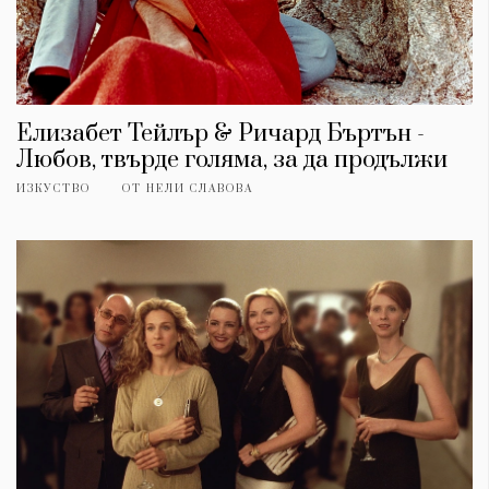
Елизабет Тейлър & Ричард Бъртън -
Любов, твърде голяма, за да продължи
ИЗКУСТВО
ОТ
НЕЛИ СЛАВОВА