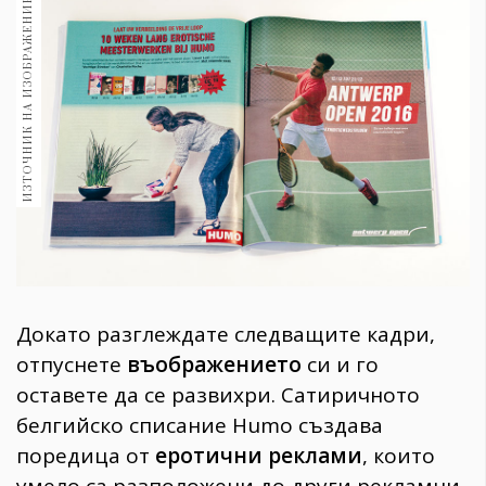
ИЗТОЧНИК НА ИЗОБРАЖЕНИЕ:
1970
30+
1710
Гурме
Пътувай
237
389
Здраве
Gentlemen
382
Докато разглеждате следващите кадри,
Wellness
отпуснете
въображението
си и го
1817
оставете да се развихри. Сатиричното
белгийско списание Humo създава
поредица от
еротични реклами
, които
ПОСЛЕДВАЙТЕ
НИ