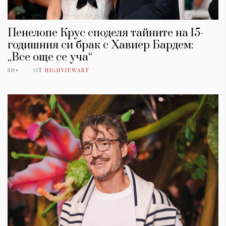
Пенелопе Крус споделя тайните на 15-
годишния си брак с Хавиер Бардем:
„Все още се уча“
30+
ОТ
HIGHVIEWART