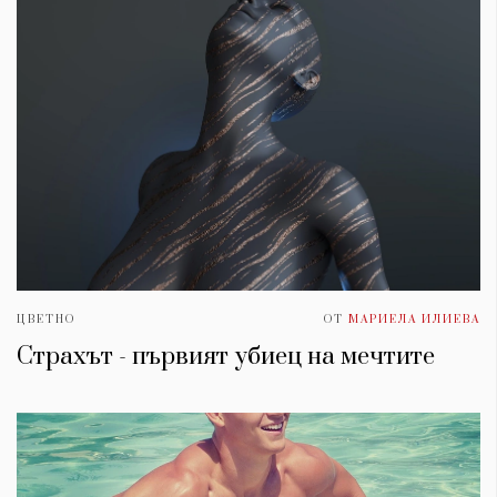
ЦВЕТНО
ОТ
МАРИЕЛА ИЛИЕВА
Страхът - първият убиец на мечтите