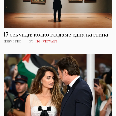
17 секунди: колко гледаме една картина
ИЗКУСТВО
ОТ
HIGHVIEWART