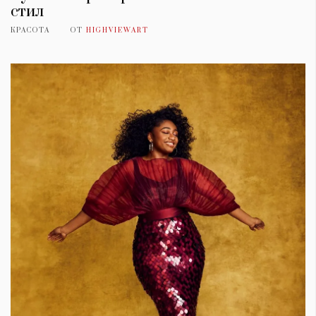
стил
КРАСОТА
ОТ
HIGHVIEWART