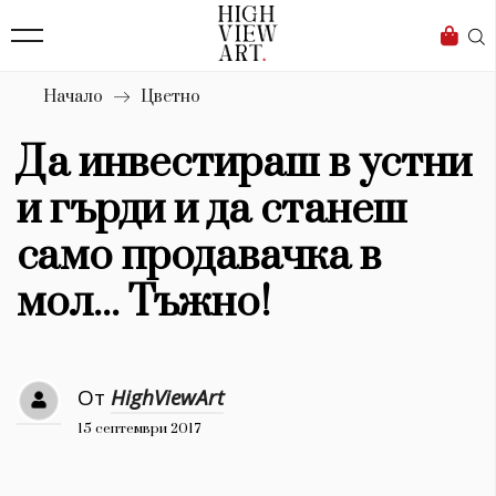
139
Бизнес
1633
Мода
Начало
Цветно
16
Dialogue
Да инвестираш в устни
Изкуство
и гърди и да станеш
4340
само продавачка в
Красота
мол... Тъжно!
777
Дизайн
От
HighViewArt
1272
15 септември 2017
1188
Книги