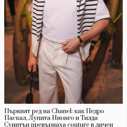
Първият ред на Chanel: как Педро
Паскал, Лупита Нионго и Тилда
Суинтън превърнаха couture в личен