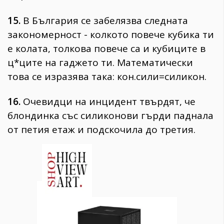
15.
В България се забелязва следната
закономерност - колкото повече кубика ти
е колата, толкова повече са и кубиците в
ц*ците на гаджето ти. Математически
това се изразява така: кон.сили=силикон.
16.
Очевидци на инцидент твърдят, че
блондинка със силиконови гърди паднала
от петия етаж и подскочила до третия.