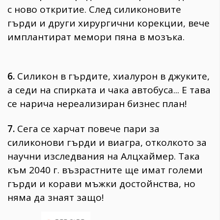
с ново откритие. След силиконовите
гърди и други хирургични корекции, вече
имплантират мемори пяна в мозъка.
6.
Силикон в гърдите, хиалурон в джуките,
а седи на спирката и чака автобуса... Е тава
се нарича нереализиран бизнес план!
7.
Сега се харчат повече пари за
силиконови гърди и виагра, отколкото за
научни изследвания на Алцхаймер. Така
към 2040 г. възрастните ще имат големи
гърди и корави мъжки достойнства, но
няма да знаят защо!