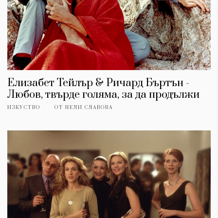
Елизабет Тейлър & Ричард Бъртън -
Любов, твърде голяма, за да продължи
ИЗКУСТВО
ОТ
НЕЛИ СЛАВОВА