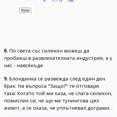
8.
По света със силикон можеш да
пробиеш в развлекателната индустрия, а у
нас - навсякъде.
9.
Блондинка се развежда след един ден
брак. На въпроса "Защо?" тя отговаря
така:
Когато той ми каза, че слага силикон,
помислих си, че ще ме тунингова цял
живот, а се оказа, че уплътнявал дограми...