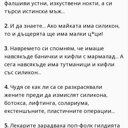
фалшиви устни, изкуствени нокти, а си
търси истински мъж...
2.
И да знаете... Ако майката има силикон,
то и дъщерята ще има малки ц*ци!
3.
Навремето си спомням, че имаше
навсякъде банички и кифли с мармалад... А
сега навсякъде има тутманици и кифли
със силикон...
4.
Чудя се как ли са се разкрасявали
жените преди да измислят силикона,
ботокса, лифтинга, солариума,
екстеншъните, пластичните операции...
5.
Лекарите зарадваха поп-фолк гилдията