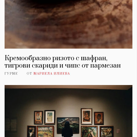
Кремообразно ризото с шафран,
тигрови скариди и чипс от пармезан
ГУРМЕ
ОТ
МАРИЕЛА ИЛИЕВА