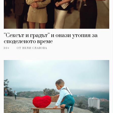
''Сексът и градът'' и онази утопия за
споделеното време
30+
ОТ
НЕЛИ СЛАВОВА
КАТЕГОРИИ
ЗА НАС
Wine&Dine
Условия за
Подкасти
ползване
Мода
За нас
Dialogue
Реклама
Изкуство
Политика за