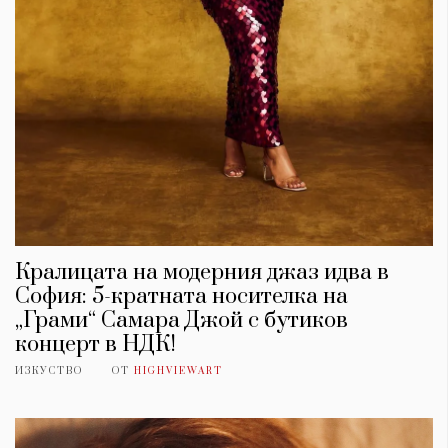
Кралицата на модерния джаз идва в
София: 5-кратната носителка на
„Грами“ Самара Джой с бутиков
концерт в НДК!
ИЗКУСТВО
ОТ
HIGHVIEWART