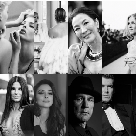
Красота
поверителност
Цветно
ModerenDom
Гурме
Пътувай
Wellness
СЛЕДВАЙТЕ НИ
Facebook
Instagram
Twitter
Pinterest
YouTube
Spotify
Soundcloud
Ако нашият сайт ви харесва, можете да се абонирате за
седмичния ни нюзлетър тук:
© 2026, HighViewArt | Всички права запазени