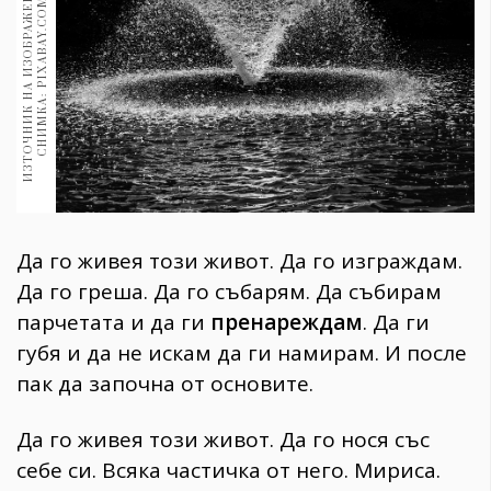
И
З
Т
О
Ч
Н
И
К
Н
А
И
З
О
Б
Р
А
Ж
Е
Н
И
Е
:
С
Н
И
М
К
А
:
P
I
X
A
B
A
Y
.
C
O
M
1970
30+
1709
Гурме
Пътувай
237
389
Здраве
Да го живея този живот. Да го изграждам.
Gentlemen
Да го греша. Да го събарям. Да събирам
382
парчетата и да ги
пренареждам
. Да ги
губя и да не искам да ги намирам. И после
Wellness
пак да започна от основите.
1816
Да го живея този живот. Да го нося със
ПОСЛЕДВАЙТЕ
себе си. Всяка частичка от него. Мириса.
НИ