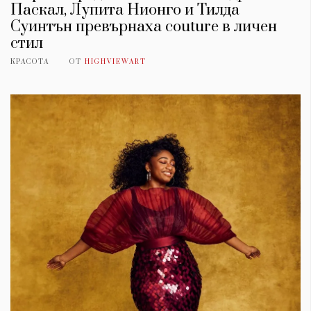
Паскал, Лупита Нионго и Тилда
Суинтън превърнаха couture в личен
стил
КРАСОТА
ОТ
HIGHVIEWART