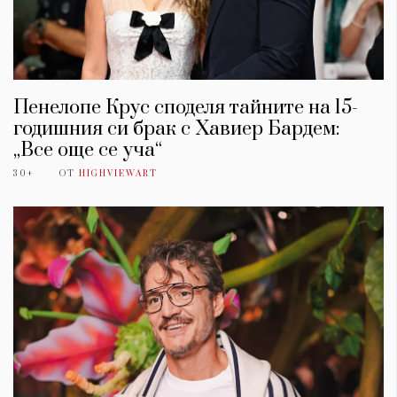
Пенелопе Крус споделя тайните на 15-
годишния си брак с Хавиер Бардем:
„Все още се уча“
30+
ОТ
HIGHVIEWART