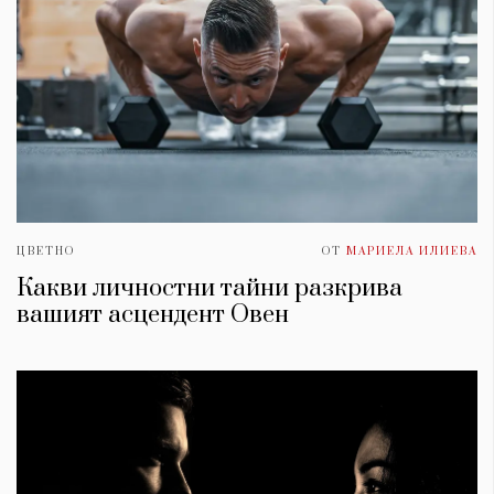
ЦВЕТНО
ОТ
МАРИЕЛА ИЛИЕВА
Какви личностни тайни разкрива
вашият асцендент Овен