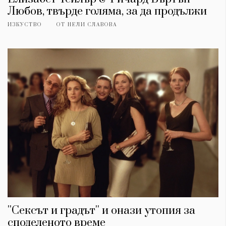
Любов, твърде голяма, за да продължи
ИЗКУСТВО
ОТ
НЕЛИ СЛАВОВА
''Сексът и градът'' и онази утопия за
споделеното време