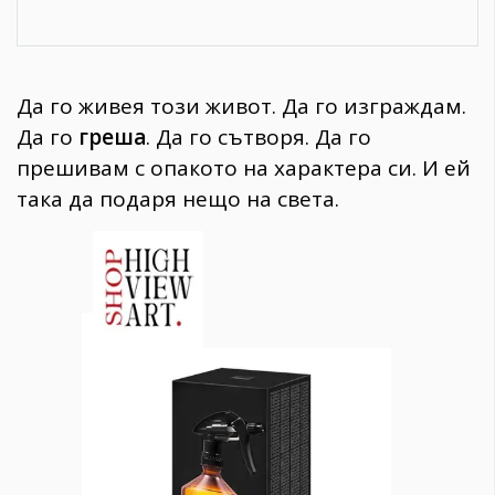
Да го живея този живот. Да го изграждам.
Да го
греша
. Да го сътворя. Да го
прешивам с опакото на характера си. И ей
така да подаря нещо на света.