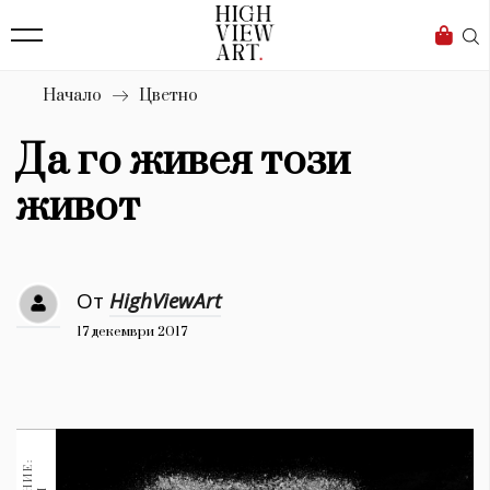
138
Бизнес
1633
Мода
Начало
Цветно
16
Dialogue
Да го живея този
Изкуство
живот
4339
Красота
От
HighViewArt
777
17 декември 2017
Дизайн
1272
1188
Книги