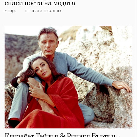
спаси поета на модата
МОДА
ОТ
НЕЛИ СЛАВОВА
Елизабет Тейлър & Ричард Бъртън -