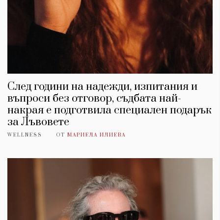
След години на надежди, изпитания и
въпроси без отговор, съдбата най-
накрая е подготвила специален подарък
за Лъвовете
WELLNESS
ОТ
МАРИЕЛА ИЛИЕВА