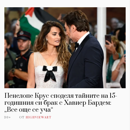
Пенелопе Крус споделя тайните на 15-
годишния си брак с Хавиер Бардем:
„Все още се уча“
30+
ОТ
HIGHVIEWART