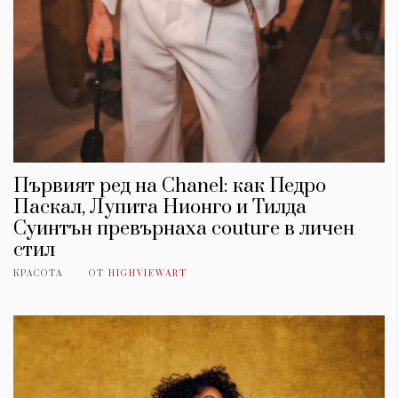
Първият ред на Chanel: как Педро
Паскал, Лупита Нионго и Тилда
Суинтън превърнаха couture в личен
стил
КРАСОТА
ОТ
HIGHVIEWART