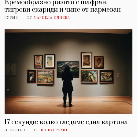
Кремообразно ризото с шафран,
тигрови скариди и чипс от пармезан
ГУРМЕ
ОТ
МАРИЕЛА ИЛИЕВА
17 секунди: колко гледаме една картина
ИЗКУСТВО
ОТ
HIGHVIEWART