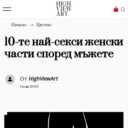
139
Бизнес
1633
Мода
Начало
Цветно
16
Dialogue
10-те най-секси женски
Изкуство
части според мъжете
4340
Красота
От
HighViewArt
777
1 юли 2015
Дизайн
1272
1188
Книги