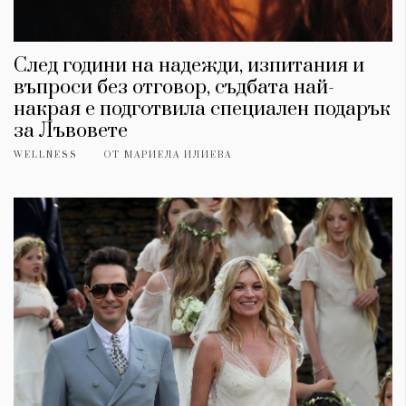
След години на надежди, изпитания и
въпроси без отговор, съдбата най-
накрая е подготвила специален подарък
за Лъвовете
WELLNESS
ОТ
МАРИЕЛА ИЛИЕВА
КАТЕГОРИИ
ЗА НАС
Wine&Dine
Условия за
Подкасти
ползване
Мода
За нас
Dialogue
Реклама
Изкуство
Политика за