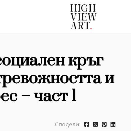
социален кръг
 тревожността и
с – част 1
Сподели: