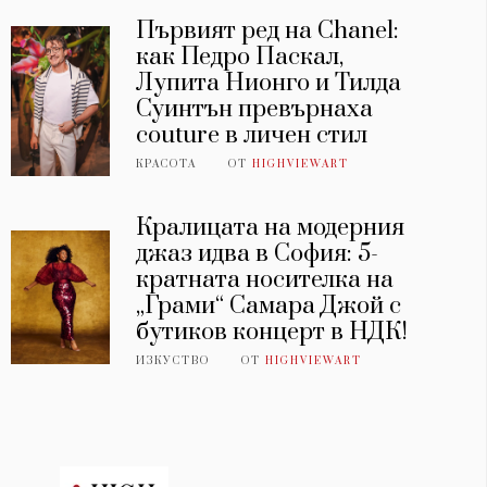
Първият ред на Chanel:
как Педро Паскал,
Лупита Нионго и Тилда
Суинтън превърнаха
couture в личен стил
КРАСОТА
ОТ
HIGHVIEWART
Кралицата на модерния
джаз идва в София: 5-
кратната носителка на
„Грами“ Самара Джой с
бутиков концерт в НДК!
ИЗКУСТВО
ОТ
HIGHVIEWART