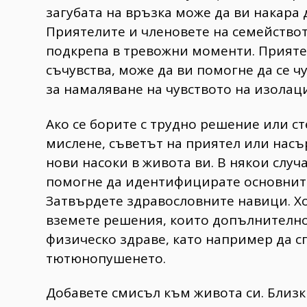
загубата на връзка може да ви накара д
Приятелите и членовете на семейство
подкрепа в тревожни моменти. Приятел
съчувства, може да ви помогне да се ч
за намаляване на чувството на изолац
Ако се борите с трудно решение или ст
мислене, съветът на приятел или нас
нови насоки в живота ви. В някои случ
помогне да идентифицирате основните
Затвърдете здравословните навици. Хо
вземете решения, които допълнително
физическо здраве, като например да с
тютюнопушенето.
Добавете смисъл към живота си. Близ