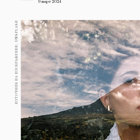
Гурме
9 март 2024
237
Пътувай
ИЗТОЧНИК НА ИЗОБРАЖЕНИЕ: UNSPLASH
389
Здраве
Gentlemen
382
1817
Wellness
ПОСЛЕДВАЙТЕ
НИ