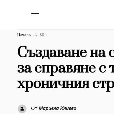
139
Бизнес
1633
Мода
16
Dialogue
Начало
30+
Изкуство
Създаване на 
4340
за справяне с
777
Красота
1272
Дизайн
хроничния стре
1188
Книги
1970
30+
От
Мариела Илиева
1710