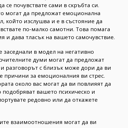
а се почувствате сами в скръбта си.
то могат да предложат емоционална
, който изслушва и е в състояние да
увствате по-малко самотни. Това помага
ия и дава тласък на вашето самочувствие.
е заседнали в модел на негативно
ърчителните думи могат да предложат
аи разговорът с близък може дори да ви
 причини за емоционалния ви стрес.
рата около вас могат да ви повлияят да
 подобряват вашето психическо и
портувате редовно или да откажете
ките взаимоотношения могат да ви