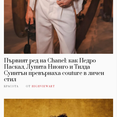
Първият ред на Chanel: как Педро
Паскал, Лупита Нионго и Тилда
Суинтън превърнаха couture в личен
стил
КРАСОТА
ОТ
HIGHVIEWART