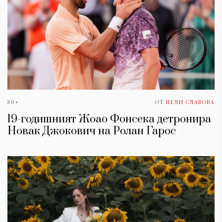
30+
ОТ
НЕЛИ СЛАВОВА
19-годишният Жоао Фонсека детронира
Новак Джокович на Ролан Гарос