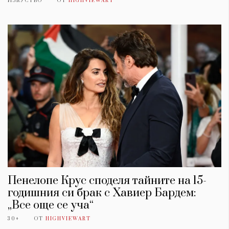
ИЗКУСТВО
ОТ
HIGHVIEWART
Пенелопе Крус споделя тайните на 15-
годишния си брак с Хавиер Бардем:
„Все още се уча“
30+
ОТ
HIGHVIEWART