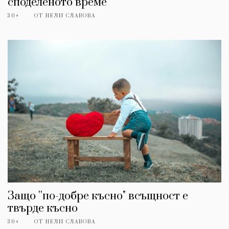
споделеното време
30+
ОТ
НЕЛИ СЛАВОВА
Защо ''по-добре късно" всъщност е
твърде късно
30+
ОТ
НЕЛИ СЛАВОВА