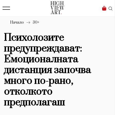
139
Бизнес
1633
Мода
Начало
30+
16
Dialogue
Психолозите
Изкуство
предупреждават:
4340
Емоционалната
Красота
дистанция започва
777
много по-рано,
Дизайн
отколкото
1272
предполагаш
1188
Книги