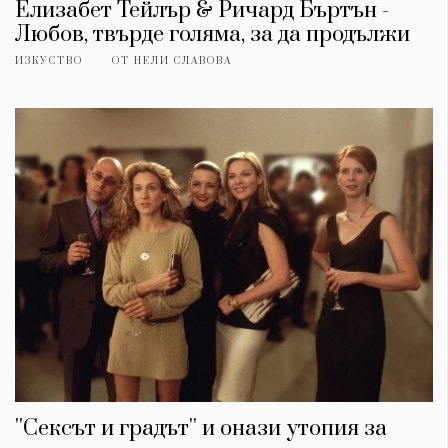
Елизабет Тейлър & Ричард Бъртън -
Любов, твърде голяма, за да продължи
ИЗКУСТВО
ОТ
НЕЛИ СЛАВОВА
''Сексът и градът'' и онази утопия за