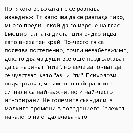
Понякога връзката не се разпада
изведнъж. Тя започва да се разпада тихо,
много преди някой да го изрече на глас.
Емоционалната дистанция рядко идва
като внезапен край. По-често тя се
появява постепенно, почти незабележимо,
докато двама души все още продължават
да се наричат ''ние'', но вече започват да
се чувстват, като ''аз'' и ''ти''. Психолози
подчертават, че именно най-ранните
сигнали са най-важни, но и най-често
игнорирани. Не големите скандали, а
малките промени в поведението бележат
началото на отдалечаването.