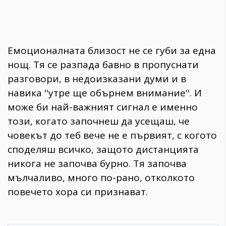
Емоционалната близост не се губи за една
нощ. Тя се разпада бавно в пропуснати
разговори, в недоизказани думи и в
навика ''утре ще обърнем внимание''. И
може би най-важният сигнал е именно
този, когато започнеш да усещаш, че
човекът до теб вече не е първият, с когото
споделяш всичко, защото дистанцията
никога не започва бурно. Тя започва
мълчаливо, много по-рано, отколкото
повечето хора си признават.