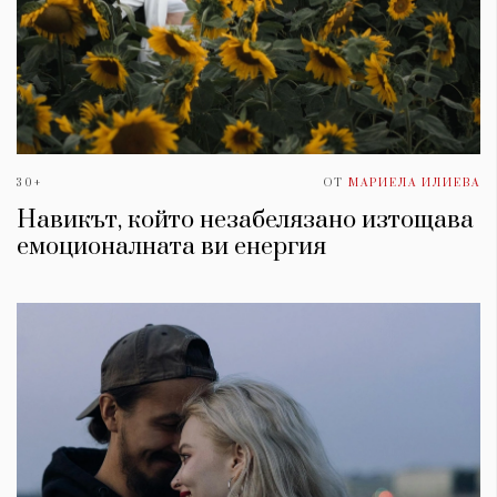
30+
ОТ
МАРИЕЛА ИЛИЕВА
Навикът, който незабелязано изтощава
емоционалната ви енергия