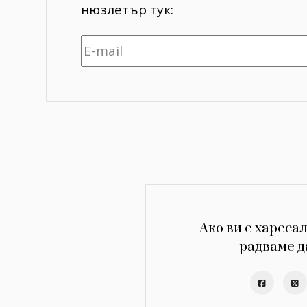
нюзлетър тук:
Ако ви е харесал
радваме д