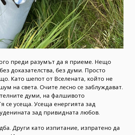
ого преди разумът да я приеме. Нещо
без доказателства, без думи. Просто
що. Като шепот от Вселената, който не
ум на света. Очите лесно се заблуждават.
ателните думи, на фалшивото
Тя се усеща. Усеща енергията зад
туденината зад привидната любов.
дба. Други като изпитание, изпратено да