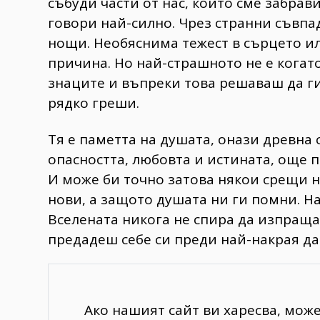
събуди части от нас, които сме забрав
говори най-силно. Чрез странни съвпа
нощи. Необяснима тежест в сърцето ил
причина. Но най-страшното не е когато
знаците и въпреки това решаваш да г
рядко греши.
Тя е паметта на душата, онази древна 
опасността, любовта и истината, още 
И може би точно затова някои срещи н
нови, а защото душата ни ги помни. На
Вселената никога не спира да изпраща
предадеш себе си преди най-накрая да
Ако нашият сайт ви харесва, мож