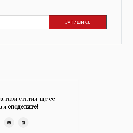
а тази статия, ще се
а я
споделите!