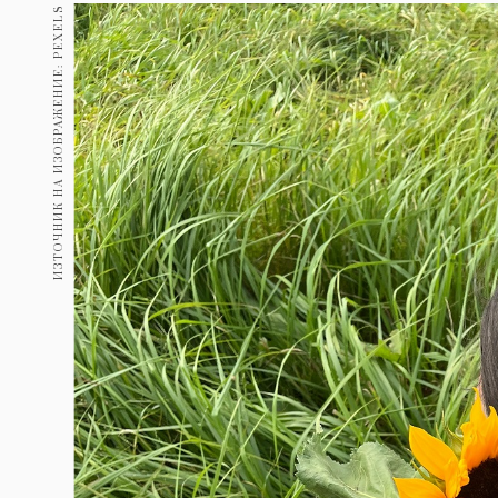
Гурме
ИЗТОЧНИК НА ИЗОБРАЖЕНИЕ: PEXELS
237
Пътувай
389
Здраве
Gentlemen
382
1817
Wellness
ПОСЛЕДВАЙТЕ
НИ