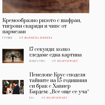
Кремообразно ризото с шафран,
тигрови скариди и чипс от
пармезан
ГУРМЕ
ОТ
МАРИЕЛА ИЛИЕВА
17 секунди: колко
гледаме една картина
ИЗКУСТВО
ОТ
HIGHVIEWART
Пенелопе Крус споделя
тайните на 15-годишния
си брак с Хавиер
Бардем: „Все още се уча“
30+
ОТ
HIGHVIEWART