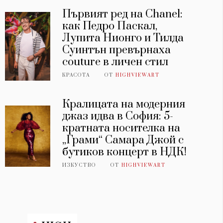
Първият ред на Chanel:
как Педро Паскал,
Лупита Нионго и Тилда
Суинтън превърнаха
couture в личен стил
КРАСОТА
ОТ
HIGHVIEWART
Кралицата на модерния
джаз идва в София: 5-
кратната носителка на
„Грами“ Самара Джой с
бутиков концерт в НДК!
ИЗКУСТВО
ОТ
HIGHVIEWART