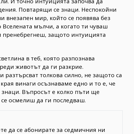
или. И точно интуицията започва да
дения. Повтарящи се знаци. Неспокойни
и внезапен мир, който се появява без
 Вселената мълчи, а когато ти чуваш
и пренебрегнеш, защото интуицията
светлина в теб, която разпознава
преди животът да ги разкрие.
и разтърсват толкова силно, не защото са
края винаги осъзнаваме едно и то е, че
 знаци. Въпросът е колко пъти ще
 се осмелиш да ги последваш.
ете да се абонирате за седмичния ни