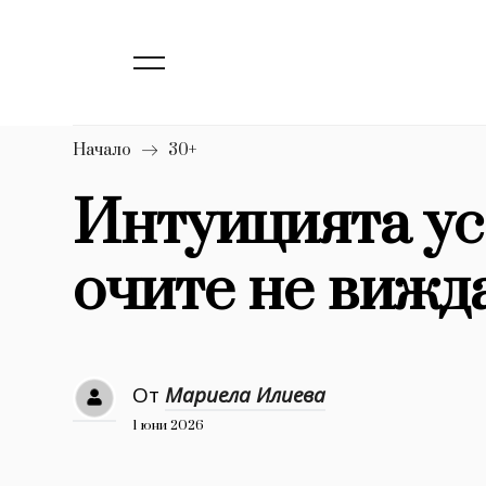
139
Бизнес
1633
Мода
16
Dialogue
Начало
30+
Изкуство
Интуицията ус
4340
очите не вижд
777
Красота
1272
Дизайн
1188
Книги
От
Мариела Илиева
1970
30+
1 юни 2026
1710