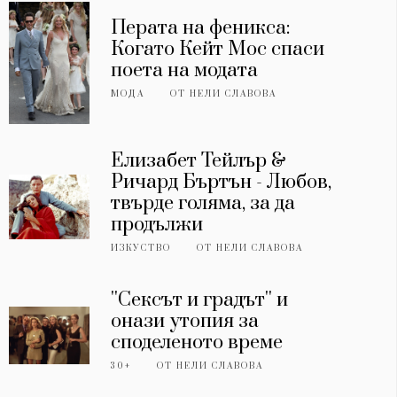
Перата на феникса:
Когато Кейт Мос спаси
поета на модата
МОДА
ОТ
НЕЛИ СЛАВОВА
Елизабет Тейлър &
Ричард Бъртън - Любов,
твърде голяма, за да
продължи
ИЗКУСТВО
ОТ
НЕЛИ СЛАВОВА
''Сексът и градът'' и
онази утопия за
споделеното време
30+
ОТ
НЕЛИ СЛАВОВА