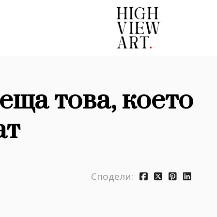
еща това, което
ат
Сподели: