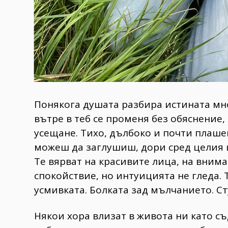
Понякога душата разбира истината мн
вътре в теб се променя без обяснение, 
усещане. Тихо, дълбоко и почти плаше
можеш да заглушиш, дори сред целия ш
Те вярват на красивите лица, на вним
спокойствие, но интуицията не гледа. 
усмивката. Болката зад мълчанието. С
Някои хора влизат в живота ни като съ