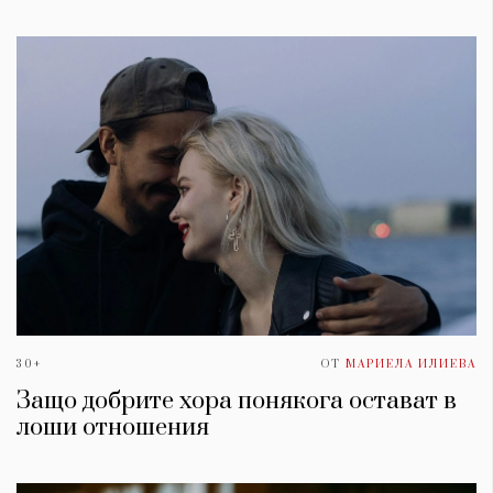
Красота
поверителност
Цветно
ModerenDom
Гурме
Пътувай
Wellness
СЛЕДВАЙТЕ НИ
Facebook
Instagram
Twitter
Pinterest
YouTube
Spotify
Soundcloud
Ако нашият сайт ви харесва, можете да се абонирате за
седмичния ни нюзлетър тук:
30+
ОТ
МАРИЕЛА ИЛИЕВА
Защо добрите хора понякога остават в
лоши отношения
© 2026, HighViewArt | Всички права запазени