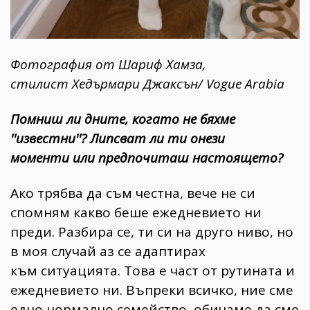
Фотография от Шариф Хамза,
стилист Хедърмари Джаксън/ Vogue Arabia
Помниш ли дните, когато не бяхме
''известни''? Липсват ли ти онези
моменти или предпочиташ настоящето?
Ако трябва да съм честна, вече не си
спомням какво беше ежедневието ни
преди. Разбира се, ти си на друго ниво, но
в моя случай аз се адаптирах
към ситуацията. Това е част от рутината и
ежедневието ни. Въпреки всичко, ние сме
едно нормално семейство, обичаме да сме