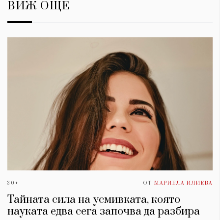
ВИЖ ОЩЕ
КАТЕГОРИИ
ЗА НАС
Wine&Dine
Условия за
Подкасти
ползване
30+
ОТ
МАРИЕЛА ИЛИЕВА
Мода
За нас
Тайната сила на усмивката, която
Dialogue
Реклама
науката едва сега започва да разбира
Изкуство
Политика за