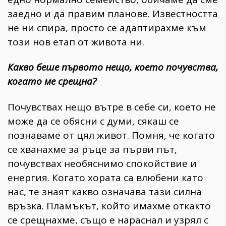
заедно и да правим планове. Известността
не ни спира, просто се адаптирахме към
този нов етап от живота ни.
Какво беше първото нещо, което почувства,
когато ме срещна?
Почувствах нещо вътре в себе си, което не
може да се обясни с думи, сякаш се
познаваме от цял живот. Помня, че когато
се хванахме за ръце за първи път,
почувствах необяснимо спокойствие и
енергия. Когато хората са влюбени като
нас, те знаят какво означава тази силна
връзка. Пламъкът, който имахме откакто
се срещнахме, също е нараснал и узрял с