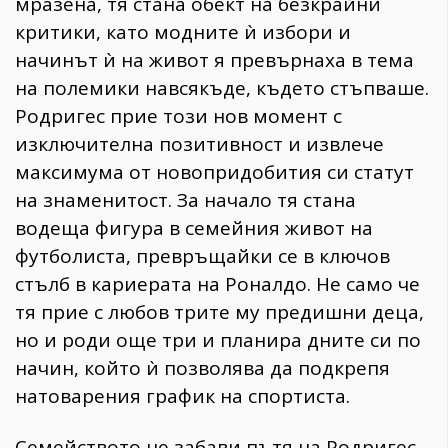
мразена, тя стана обект на безкрайни
критики, като модните ѝ избори и
начинът ѝ на живот я превърнаха в тема
на полемики навсякъде, където стъпваше.
Родригес прие този нов момент с
изключителна позитивност и извлече
максимума от новопридобития си статут
на знаменитост. За начало тя стана
водеща фигура в семейния живот на
футболиста, превръщайки се в ключов
стълб в кариерата на Роналдо. Не само че
тя прие с любов трите му предишни деца,
но и роди още три и планира дните си по
начин, който ѝ позволява да подкрепя
натоварения график на спортиста.
Семейството не забави пътя на Родригес