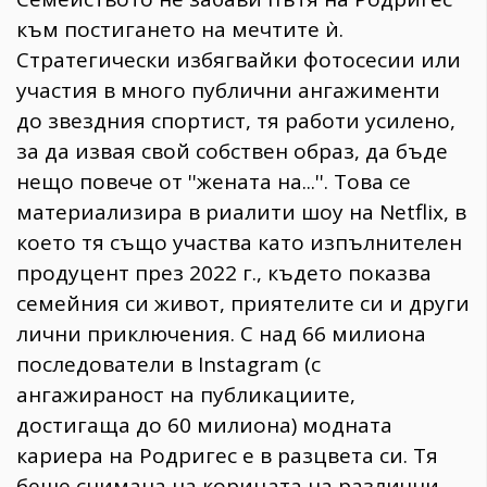
към постигането на мечтите ѝ.
Стратегически избягвайки фотосесии или
участия в много публични ангажименти
до звездния спортист, тя работи усилено,
за да извая свой собствен образ, да бъде
нещо повече от ''жената на...''. Това се
материализира в риалити шоу на Netflix, в
което тя също участва като изпълнителен
продуцент през 2022 г., където показва
семейния си живот, приятелите си и други
лични приключения. С над 66 милиона
последователи в Instagram (с
ангажираност на публикациите,
достигаща до 60 милиона) модната
кариера на Родригес е в разцвета си. Тя
беше снимана на корицата на различни