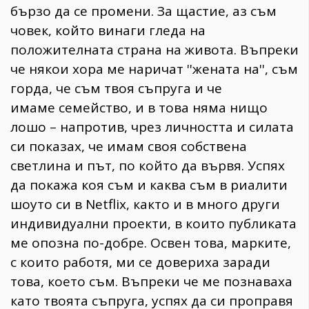
бързо да се промени. За щастие, аз съм
човек, който винаги гледа на
положителната страна на живота. Въпреки
че някои хора ме наричат ''жената на'', съм
горда, че съм твоя съпруга и че
имаме семейство, и в това няма нищо
лошо – напротив, чрез личността и силата
си показах, че имам своя собствена
светлина и път, по който да вървя. Успях
да покажа коя съм и каква съм в риалити
шоуто си в Netflix, както и в много други
индивидуални проекти, в които публиката
ме опозна по-добре. Освен това, марките,
с които работя, ми се довериха заради
това, което съм. Въпреки че ме познаваха
като твоята съпруга, успях да си проправя