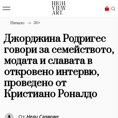
139
Бизнес
1633
Мода
Начало
30+
16
Dialogue
Джорджина Родригес
Изкуство
говори за семейството,
4339
модата и славата в
Красота
откровено интервю,
777
проведено от
Дизайн
Кристиано Роналдо
1272
1188
Книги
От
Нели Славова