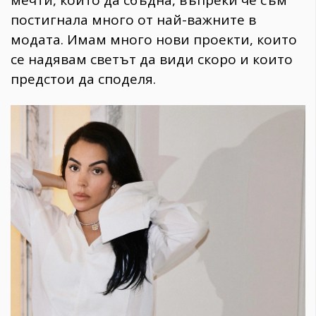
мечти, които да сбъдна, въпреки че съм
постигнала много от най-важните в
модата. Имам много нови проекти, които
се надявам светът да види скоро и които
предстои да споделя.