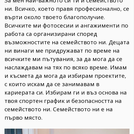
За мен най-важното си ти и семейството
ни. Всичко, което правя професионално, се
върти около твоето благополучие.
Всичките ми фотосесии и ангажименти по
работа са организирани според
възможностите на семейството ни. Децата
ни винаги ме придружават по време на
всичките ми пътувания, за да мога да се
наслаждавам на тях по всяко време. Имам
и късмета да мога да избирам проектите,
с които искам да се занимавам в
кариерата си. Избирам ги и въз основа на
твоя спортен график и безопасността на
семейството ни. Семейството ни е на
първо място.