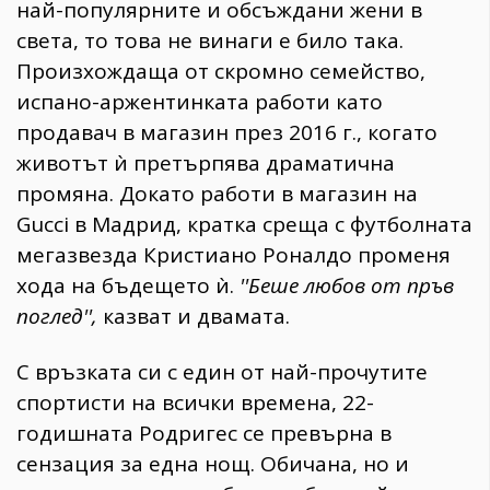
най-популярните и обсъждани жени в
света, то това не винаги е било така.
Произхождаща от скромно семейство,
испано-аржентинката работи като
продавач в магазин през 2016 г., когато
животът ѝ претърпява драматична
промяна. Докато работи в магазин на
Gucci в Мадрид, кратка среща с футболната
мегазвезда Кристиано Роналдо променя
хода на бъдещето ѝ.
''Беше любов от пръв
поглед'',
казват и двамата.
С връзката си с един от най-прочутите
спортисти на всички времена, 22-
годишната Родригес се превърна в
сензация за една нощ. Обичана, но и