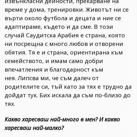
извънкласни дейности, прекарване на
време у дома, тренировки. Животът ни се
върти около футбола и децата и ние се
адаптираме, където и да сме. В този
случай Саудитска Арабия е страна, която
ни посрещна с много любов и отворени
обятия. Тя е и страна, ориентирана към
семейството, и имам само добри
впечатления и благодарност към
нея. Липсва ми, че съм далеч от
родителите си, тъй като за тях е трудно да
дойдат тук. Бих искала да съм по-близо до
тях.
Какво харесваш най-много в мен? И какво
харесваш най-малко?