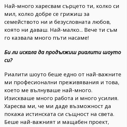
Най-много харесвам сърцето ти, колко си
мил, колко добре се грижиш за
семейството ни и безусловната любов,
която ни даваш. Най-малко... Вече ти съм
го казвала много пъти насаме!
Би ли искала да продължиш риалити шоуто
си?
Риалити шоуто беше едно от най-важните
ми професионални преживявания и това,
което ме вълнуваше най-много.
Изискваше много работа и много усилия.
Харесва ми, че ми даде възможност да
покажа истинската си същност на света.
Беше най-важният и мащабен проект,