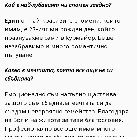
Кой е най-хубавият ни спомен заедно?
Един от най-красивите спомени, които
имам, е 27-ият ми рожден ден, който
празнувахме сами в Курмайор. Беше
незабравимо и много романтично
пътуване.
Каква е мечтата, която все още не си
сбъднала?
Емоционално съм напълно щастлива,
защото съм сбъднала мечтата си да
създам невероятно семейство. Благодаря
на Бог и на живота за тази благословия.
Професионално все още имам много