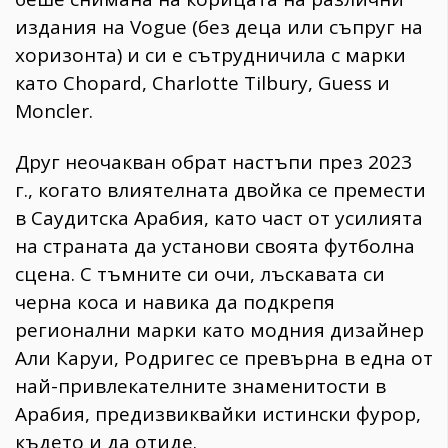
издания на Vogue (без деца или съпруг на
хоризонта) и си е сътрудничила с марки
като Chopard, Charlotte Tilbury, Guess и
Moncler.
Друг неочакван обрат настъпи през 2023
г., когато влиятелната двойка се премести
в Саудитска Арабия, като част от усилията
на страната да установи своята футболна
сцена. С тъмните си очи, лъскавата си
черна коса и навика да подкрепя
регионални марки като модния дизайнер
Али Каруи, Родригес се превърна в една от
най-привлекателните знаменитости в
Арабия, предизвиквайки истински фурор,
където и да отиде.