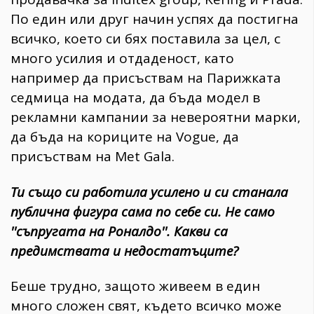
По един или друг начин успях да постигна
всичко, което си бях поставила за цел, с
много усилия и отдаденост, като
например да присъствам на Парижката
седмица на модата, да бъда модел в
рекламни кампании за невероятни марки,
да бъда на кориците на Vogue, да
присъствам на Met Gala.
Ти също си работила усилено и си станала
публична фигура сама по себе си. Не само
''съпругата на Роналдо''. Какви са
предимствата и недостатъците?
Беше трудно, защото живеем в един
много сложен свят, където всичко може