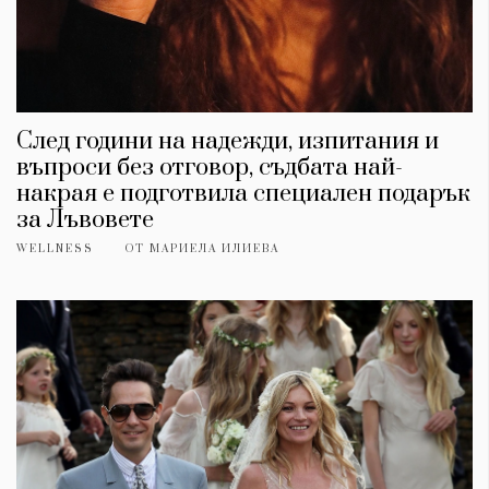
След години на надежди, изпитания и
въпроси без отговор, съдбата най-
накрая е подготвила специален подарък
за Лъвовете
WELLNESS
ОТ
МАРИЕЛА ИЛИЕВА
КАТЕГОРИИ
ЗА НАС
Wine&Dine
Условия за
Подкасти
ползване
Мода
За нас
Dialogue
Реклама
Изкуство
Политика за