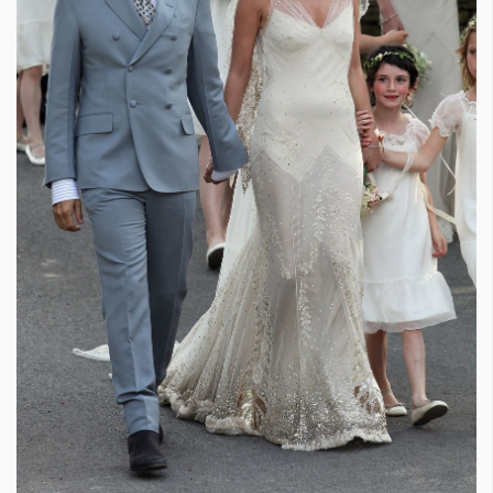
Красота
поверителност
Цветно
ModerenDom
Гурме
Пътувай
Wellness
СЛЕДВАЙТЕ НИ
Facebook
Instagram
Twitter
Pinterest
YouTube
Spotify
Soundcloud
Ако нашият сайт ви харесва, можете да се абонирате за
седмичния ни нюзлетър тук:
© 2026, HighViewArt | Всички права запазени