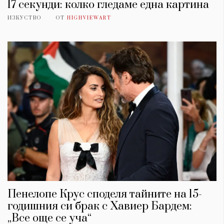
17 секунди: колко гледаме една картина
ИЗКУСТВО
ОТ
HIGHVIEWART
Пенелопе Крус споделя тайните на 15-
годишния си брак с Хавиер Бардем:
„Все още се уча“