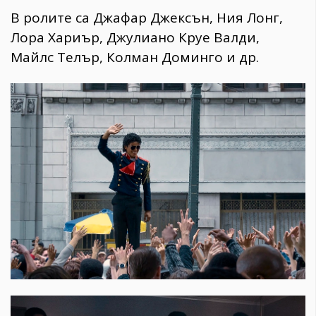
В ролите са Джафар Джексън, Ния Лонг,
Лора Хариър, Джулиано Круе Валди,
Майлс Телър, Колман Доминго и др.