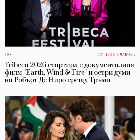
30+
ОТ
НЕЛИ СЛАВОВА
Tribeca 2026 стартира с документалния
филм ''Earth, Wind & Fire'' и остри думи
на Робърт Де Ниро срещу Тръмп