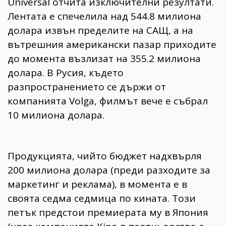
Universal отчита изключителни резултати.
Лентата е спечелила над 544.8 милиона
долара извън пределите на САЩ, а на
вътрешния американски пазар приходите
до момента възлизат на 355.2 милиона
долара. В Русия, където
разпространението се държи от
компанията Volga, филмът вече е събрал
10 милиона долара.
​Продукцията, чийто бюджет надхвърля
200 милиона долара (преди разходите за
маркетинг и реклама), в момента е в
своята седма седмица по кината. Този
петък предстои премиерата му в Япония