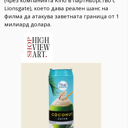
(чрез компанията Kino в партньорство с
Lionsgate), което дава реален шанс на
филма да атакува заветната граница от 1
милиард долара.