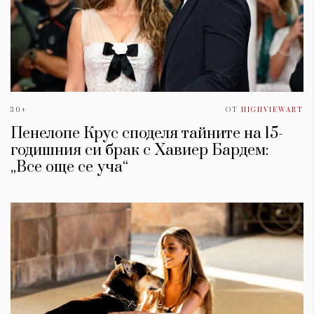
30+
ОТ
HIGHVIEWART
Пенелопе Крус споделя тайните на 15-
годишния си брак с Хавиер Бардем:
„Все още се уча“