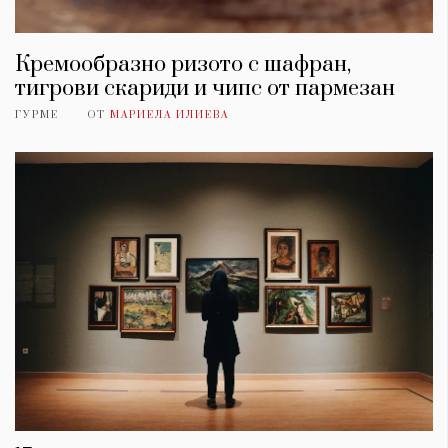
Кремообразно ризото с шафран,
тигрови скариди и чипс от пармезан
ГУРМЕ
ОТ
МАРИЕЛА ИЛИЕВА