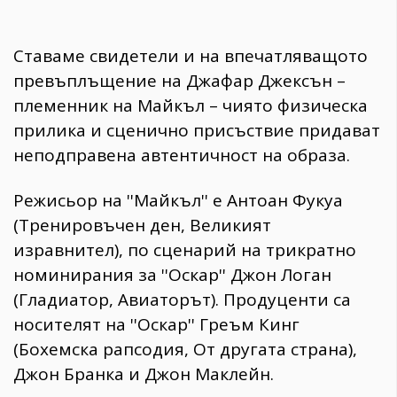
Ставаме свидетели и на впечатляващото
превъплъщение на Джафар Джексън –
племенник на Майкъл – чиято физическа
прилика и сценично присъствие придават
неподправена автентичност на образа.
Режисьор на ''Майкъл'' е Антоан Фукуа
(Тренировъчен ден, Великият
изравнител), по сценарий на трикратно
номинирания за ''Оскар'' Джон Логан
(Гладиатор, Авиаторът). Продуценти са
носителят на ''Оскар'' Греъм Кинг
(Бохемска рапсодия, От другата страна),
Джон Бранка и Джон Маклейн.