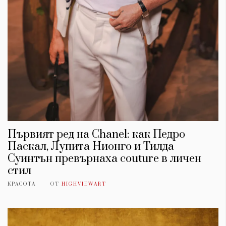
Първият ред на Chanel: как Педро
Паскал, Лупита Нионго и Тилда
Суинтън превърнаха couture в личен
стил
КРАСОТА
ОТ
HIGHVIEWART