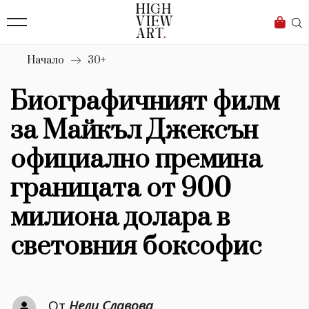
139
Бизнес
1633
Мода
Начало
30+
16
Dialogue
Биографичният филм
Изкуство
за Майкъл Джексън
4340
официално премина
Красота
границата от 900
777
милиона долара в
Дизайн
световния боксофис
1272
1188
Книги
От
Нели Славова