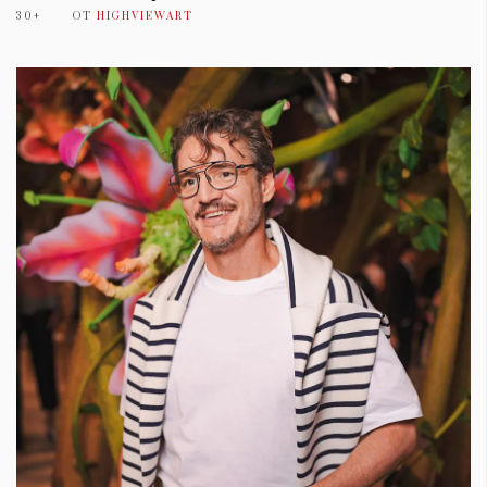
30+
ОТ
HIGHVIEWART