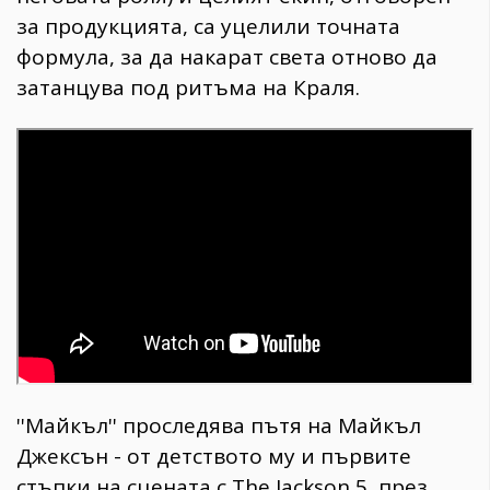
за продукцията, са уцелили точната
формула, за да накарат света отново да
затанцува под ритъма на Краля.
''Майкъл'' проследява пътя на Майкъл
Джексън - от детството му и първите
стъпки на сцената с The Jackson 5, през