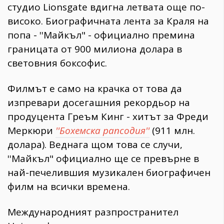
студио Lionsgate вдигна летвата още по-
високо. Биографичната лента за Краля на
попа - ''Майкъл" - официално премина
границата от 900 милиона долара в
световния боксофис.
​Филмът е само на крачка от това да
изпревари досегашния рекордьор на
продуцента Греъм Кинг - хитът за Фреди
Меркюри
''Бохемска рапсодия''
(911 млн.
долара). Веднага щом това се случи,
''Майкъл" официално ще се превърне в
най-печелившия музикален биографичен
филм на всички времена.
​Международният разпространител