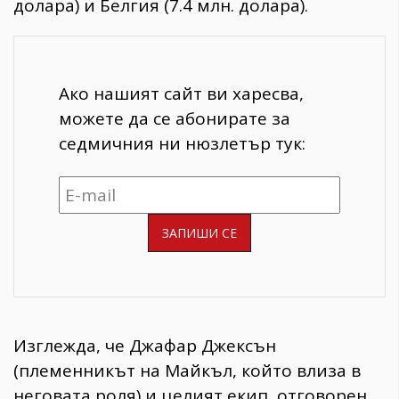
долара) и Белгия (7.4 млн. долара).
Ако нашият сайт ви харесва,
можете да се абонирате за
седмичния ни нюзлетър тук:
​Изглежда, че Джафар Джексън
(племенникът на Майкъл, който влиза в
неговата роля) и целият екип, отговорен