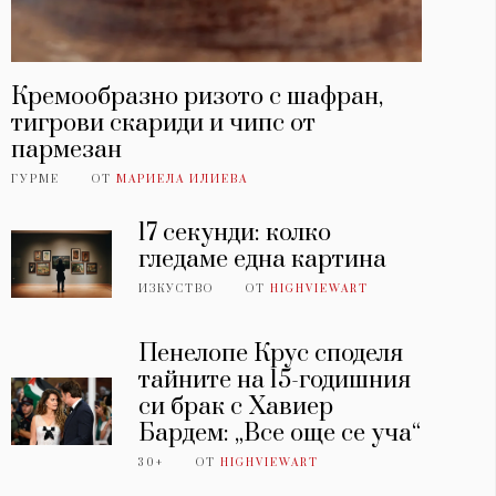
Кремообразно ризото с шафран,
тигрови скариди и чипс от
пармезан
ГУРМЕ
ОТ
МАРИЕЛА ИЛИЕВА
17 секунди: колко
гледаме една картина
ИЗКУСТВО
ОТ
HIGHVIEWART
Пенелопе Крус споделя
тайните на 15-годишния
си брак с Хавиер
Бардем: „Все още се уча“
30+
ОТ
HIGHVIEWART