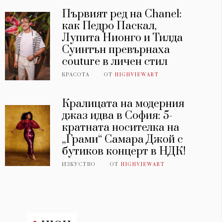
Първият ред на Chanel:
как Педро Паскал,
Лупита Нионго и Тилда
Суинтън превърнаха
couture в личен стил
КРАСОТА
ОТ
HIGHVIEWART
Кралицата на модерния
джаз идва в София: 5-
кратната носителка на
„Грами“ Самара Джой с
бутиков концерт в НДК!
ИЗКУСТВО
ОТ
HIGHVIEWART