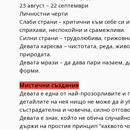
23 август – 22 септември
Личностни черти
Слаби страни – критични към себе си 
сприхави, неспокойни и срамежливи.
Силни страни – трудолюбива, грижовна
Девата харесва – чистотата, реда, жив
природата.
Девата мрази – да дава пари назаем, д
форми.
Мистични създания
Девата е една от най-прозорливите и
детайлите на нея нищо не може да ѝ уб
състрадателна и човечна, силно отгов
Девата е знак, който не обича случайно
държи на простия принцип ''каквото чо