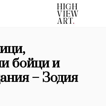
ици,
и бойци и
ания – Зодия