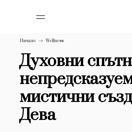
139
Бизнес
1633
Мода
16
Dialogue
Начало
Wellness
Изкуство
Духовни спътн
4339
непредсказуем
777
Красота
1272
Дизайн
мистични създ
1188
Книги
Дева
1970
30+
1709