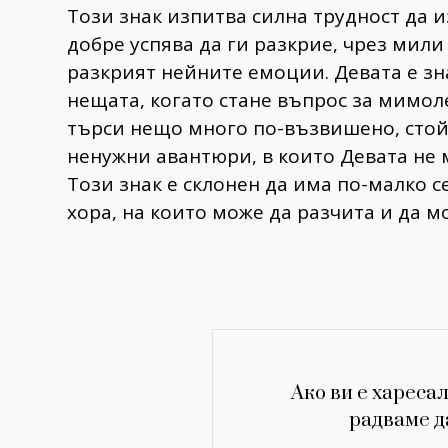
Този знак изпитва силна трудност да и
добре успява да ги разкрие, чрез мили
разкрият нейните емоции. Девата е зна
нещата, когато стане въпрос за мимол
търси нещо много по-възвишено, стой
ненужни авантюри, в които Девата не 
Този знак е склонен да има по-малко 
хора, на които може да разчита и да м
Ако ви е харесал
радваме д