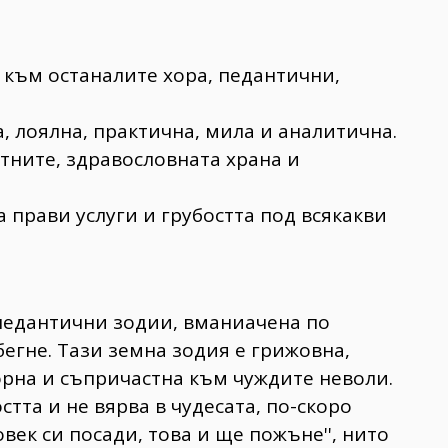
и към останалите хора, педантични,
, лоялна, практична, мила и аналитична.
отните, здравословната храна и
а прави услуги и грубостта под всякакви
 педантични зодии, вманиачена по
егне. Тази земна зодия е грижовна,
орна и съпричастна към чуждите неволи.
стта и не вярва в чудесата, по-скоро
век си посади, това и ще пожъне'', нито