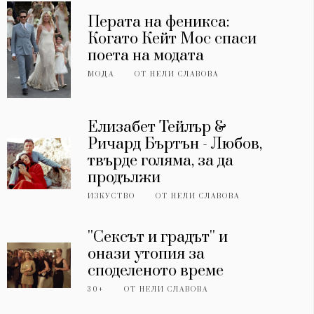
Перата на феникса:
Когато Кейт Мос спаси
поета на модата
МОДА
ОТ
НЕЛИ СЛАВОВА
Елизабет Тейлър &
Ричард Бъртън - Любов,
твърде голяма, за да
продължи
ИЗКУСТВО
ОТ
НЕЛИ СЛАВОВА
''Сексът и градът'' и
онази утопия за
споделеното време
30+
ОТ
НЕЛИ СЛАВОВА