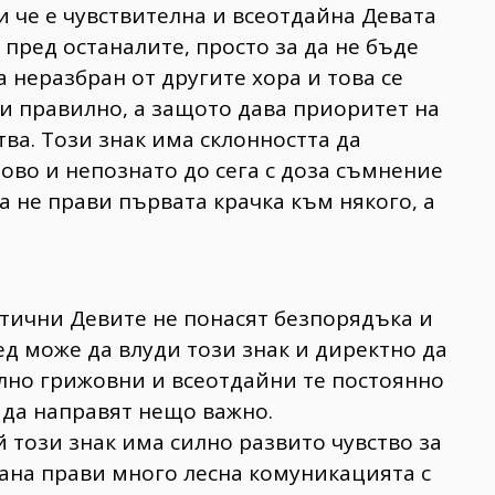
и че е чувствителна и всеотдайна Девата
 пред останалите, просто за да не бъде
а неразбран от другите хора и това се
зи правилно, а защото дава приоритет на
ва. Този знак има склонността да
ово и непознато до сега с доза съмнение
а не прави първата крачка към някого, а
тични Девите не понасят безпорядъка и
ед може да влуди този знак и директно да
лно грижовни и всеотдайни те постоянно
и да направят нещо важно.
този знак има силно развито чувство за
рана прави много лесна комуникацията с