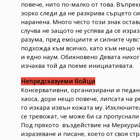
повече, нито по-малко от това. Въпрек
зорко следи да не разкрива сърцето си
наранена. Много често този знак остав
случва не защото не успява да се изра
разума, пред емоциите и силните чувст
подхожда към всичко, като към нещо н
и едно наум. Обикновено Девата никог
изчаква той да поеме инициативата.
Непредсказуеми бойци
Консервативни, организирани и педан
хаоса, дори нещо повече, липсата на р
го изкара извън кожата му. Изключите
се тревожат, че може би са пропуснал
Под прякото въздействие на Меркурий 
изразяване и писане, което от своя ст