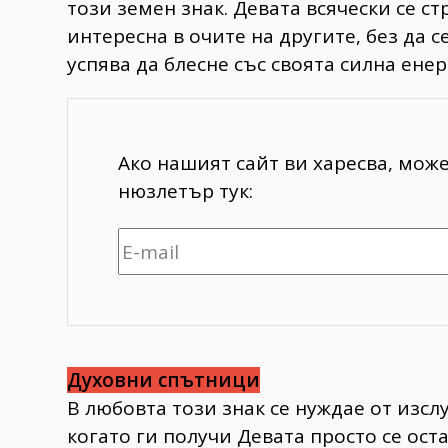
този земен знак. Девата всячески се с
интересна в очите на другите, без да 
успява да блесне със своята силна ене
Ако нашият сайт ви харесва, мож
нюзлетър тук:
Духовни спътници
В любовта този знак се нуждае от изсл
когато ги получи Девата просто се ост