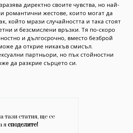
зразява директно своите чувства, но най-
 и романтични жестове, които могат да
к, който мрази случайността и така стоят
етни и безсмислени връзки. Тя по-скоро
ностно и дългосрочно, вместо безброй
може да открие никакъв смисъл.
сексуални партньори, но пък стойностни
оже да разкрие сърцето си.
а тази статия, ще се
а я
споделите!