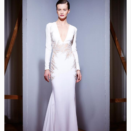
КАТЕГОРИИ
ЗА НАС
Wine&Dine
Условия за
Подкасти
ползване
Мода
За нас
Dialogue
Реклама
Изкуство
Политика за