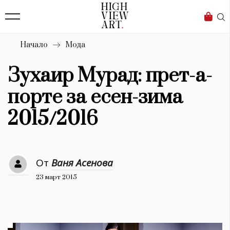
139
Бизнес
1633
Мода
Начало
Мода
16
Dialogue
Зухаир Мурад: прет-а-
Изкуство
порте за есен-зима
4340
2015/2016
Красота
777
От
Ваня Асенова
Дизайн
23 март 2015
1272
1188
Книги