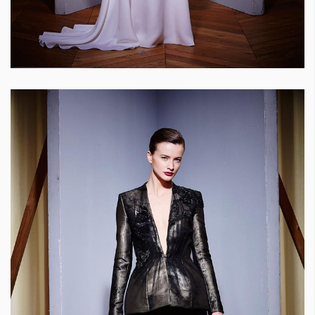
Красота
поверителност
Цветно
ModerenDom
Гурме
Пътувай
Wellness
СЛЕДВАЙТЕ НИ
Facebook
Instagram
Twitter
Pinterest
YouTube
Spotify
Soundcloud
Ако нашият сайт ви харесва, можете да се абонирате за
седмичния ни нюзлетър тук:
© 2026, HighViewArt | Всички права запазени