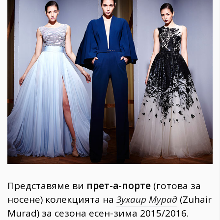
1970
30+
1710
Гурме
Пътувай
237
389
Здраве
Gentlemen
382
Wellness
1817
Представяме ви
прет-а-порте
(готова за
носене) колекцията на
Зухаир Мурад
(Zuhair
ПОСЛЕДВАЙТЕ
Murad) за сезона есен-зима 2015/2016.
НИ