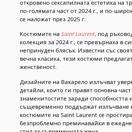
откровено сексапилната естетика на тр
по-голямата част от 2024 г., и по-ши
се наложат през 2025 г.
Костюмите на
Saint Laurent
, под ръково
колекция за 2024 г., се превърнаха в 
непринуден блясък. Известни със своя
вечна класика, тези костюми предлага
женственост.
Дизайните на Вакарело излъчват увере
детайли, които ги правят основна час
знаменитостите заради способността 
същевременно поддържат излъчване н
костюмите на Saint Laurent се прости
безпроблемно преминавайки в ежеднев
стил за съвременната жена.