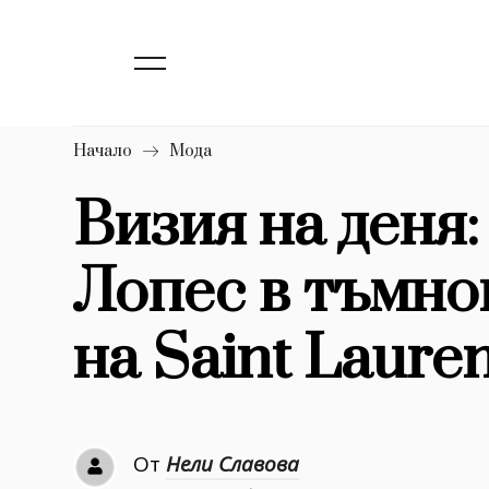
139
Бизнес
1633
Мода
16
Dialogue
Начало
Мода
Изкуство
Визия на деня
4340
Лопес в тъмн
777
Красота
1272
Дизайн
на Saint Lauren
1188
Книги
1970
30+
От
Нели Славова
1710