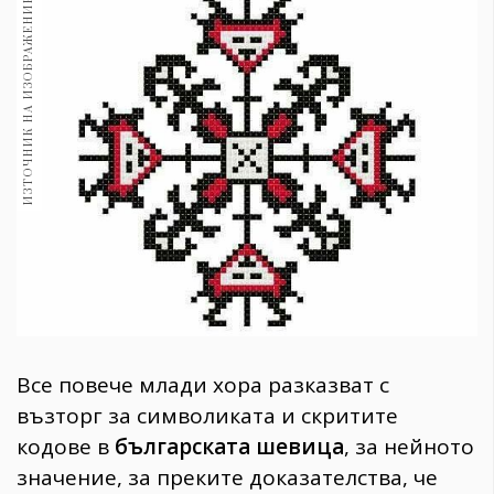
ИЗТОЧНИК НА ИЗОБРАЖЕНИЕ:
1971
30+
1710
Гурме
Пътувай
237
389
Здраве
Gentlemen
382
Wellness
Все повече млади хора разказват с
1817
възторг за символиката и скритите
кодове в
българската шевица
, за нейното
ПОСЛЕДВАЙТЕ
значение, за преките доказателства, че
НИ