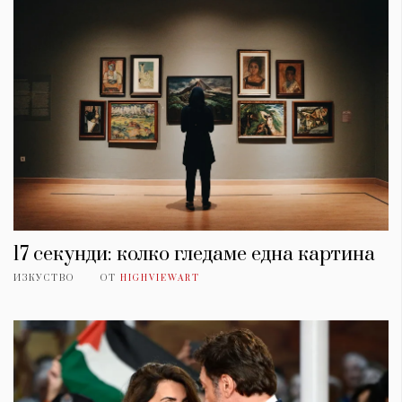
17 секунди: колко гледаме една картина
ИЗКУСТВО
ОТ
HIGHVIEWART