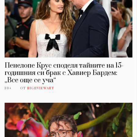
Пенелопе Крус споделя тайните на 15-
годишния си брак с Хавиер Бардем:
„Все още се уча“
30+
ОТ
HIGHVIEWART