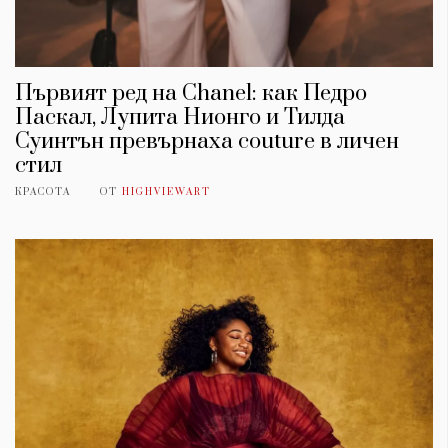
Първият ред на Chanel: как Педро
Паскал, Лупита Нионго и Тилда
Суинтън превърнаха couture в личен
стил
КРАСОТА
ОТ
HIGHVIEWART
КАТЕГОРИИ
ЗА НАС
Wine&Dine
Условия за
Подкасти
ползване
Мода
За нас
Dialogue
Реклама
Изкуство
Политика за