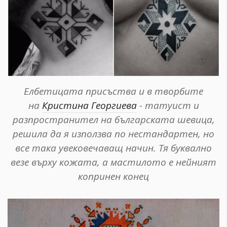
Елбетицата присъства и в творбите
на
Кристина Георгиева
- татуист и
разпространител на българската шевица,
решила да я използва по нестандартен, но
все така увековечаващ начин. Тя буквално
везе върху кожата, а мастилото е нейният
копринен конец