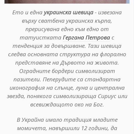
Ето и една
украинска шевица
- извезана
върху сватбена украинска кърпа,
прерисувана едно към едно от
татуистката
Гергана Петрова
с
тенденция за довършване. Тази шевица
следва основната структура на флорално
представяне на Дървото на живота.
Оградните бордери символизират
пазители. Пеперудите са стандартна
иконография на слънце, луна и централна
звезда, понякога символизираща Сириус или
всевиждащото око на Бог.
В Украйна имало традиция младите
момичета, навършили 12 години, да