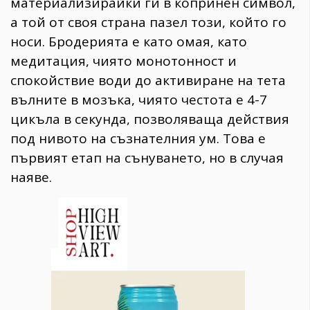
материализирайки ги в копринен символ,
а той от своя страна пазел този, който го
носи. Бродерията е като омая, като
медитация, чиято монотонност и
спокойствие води до активиране на тета
вълните в мозъка, чиято честота е 4-7
цикъла в секунда, позволяваща действия
под нивото на съзнателния ум. Това е
първият етап на сънуването, но в случая
наяве.