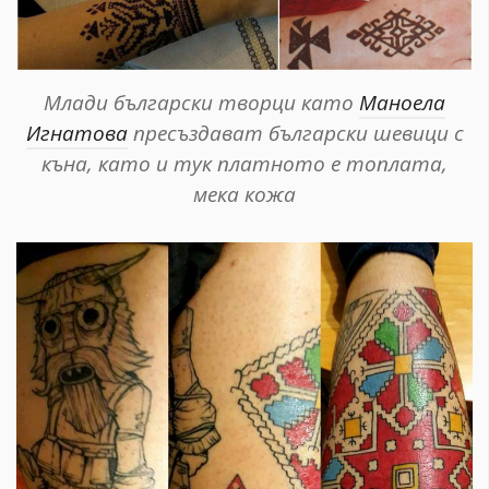
Млади български творци като
Маноела
Игнатова
пресъздават български шевици с
къна, като и тук платното е топлата,
мека кожа