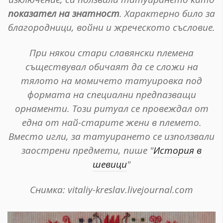
показател на знатност
. Характерно било за
благородници, войни и жреческото съсловие.
При някои стари славянски племена
съществувал обичаят да се сложи на
тялото на момичето татуировка под
формата на специални предпазващи
орнаменти. Този ритуал се провеждал от
една от най-старите жени в племето.
Вместо игли, за татуирането се използвали
заострени предмети, пише "
История в
шевици
"
Снимка: vitaliy-kreslav.livejournal.com