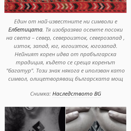
Един от най-известните ни символи е
Елбетицата
. Тя изобразява осемте посоки
на света – север, североизток, северозапад ,
изток, запад, юг, югоизток, югозапад.
Нейният корен идва от прабългарска
традиция, където се среща коренът
"багатур". Този знак някога е иползван като
символ, олицетворяващ българската мощ
Снимка:
Наследството BG