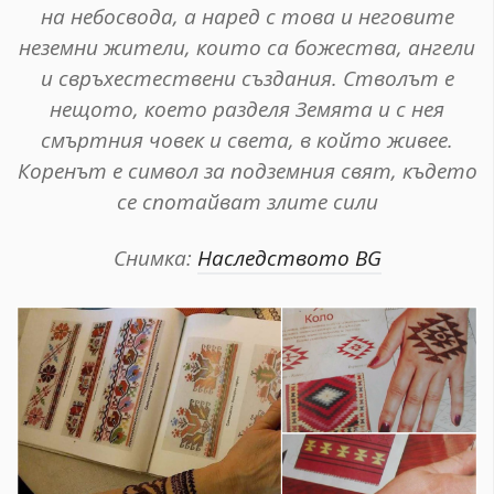
на небосвода, а наред с това и неговите
неземни жители, които са божества, ангели
и свръхестествени създания. Стволът е
нещото, което разделя Земята и с нея
смъртния човек и света, в който живее.
Коренът е символ за подземния свят, където
се спотайват злите сили
Снимка:
Наследството BG