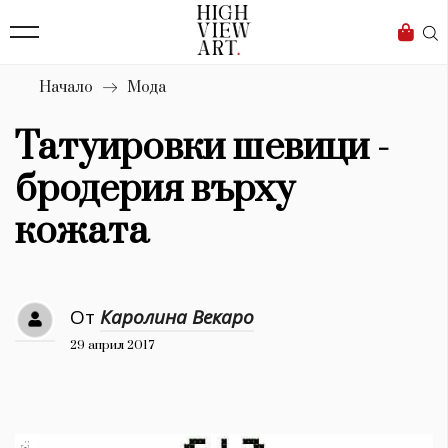
140
Бизнес
1633
Мода
Начало
Мода
16
Dialogue
Татуировки шевици -
Изкуство
бродерия върху
4340
кожата
Красота
778
От
Каролина Векаро
Дизайн
29 април 2017
1272
1188
Книги