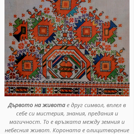
Дървото на живота
е друг символ, вплел в
себе си мистерия, знания, предания и
магичност. То е връзката между земния и
небесния живот. Короната е олицитворение