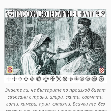
Знаете ли, че българите по произход биват
свързани с траки, илири, скити, сармати,
готи, кимери, арии, славяни. Всички те, без
изключение, са ползвали татуирането като