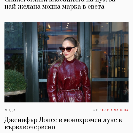
най-желана модна марка в света
МОДА
ОТ
НЕЛИ СЛАВОВА
Дженифър Лопес в монохромен лукс в
кървавочервено