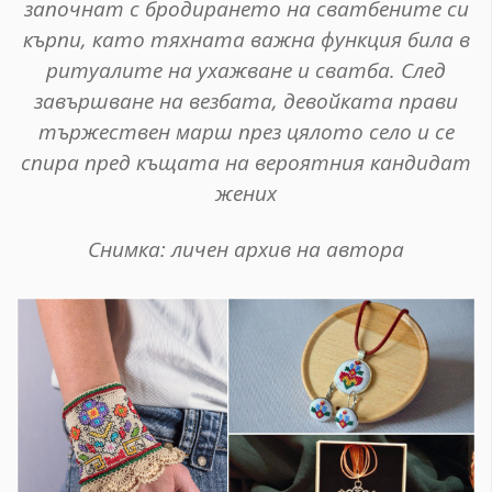
започнат с бродирането на сватбените си
кърпи, като тяхната важна функция била в
ритуалите на ухажване и сватба. След
завършване на везбата, девойката прави
тържествен марш през цялото село и се
спира пред къщата на вероятния кандидат
жених
Снимка: личен архив на автора