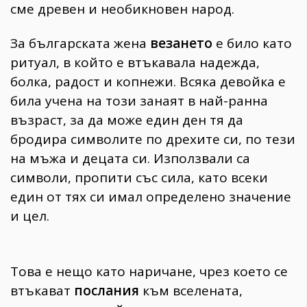
сме древен и необикновен народ.
За българската жена
везането
е било като
ритуал, в който е втъкавала надежда,
болка, радост и копнежи. Всяка девойка е
била учена на този занаят в най-ранна
възраст, за да може един ден тя да
бродира символите по дрехите си, по тези
на мъжа и децата си. Използвали са
символи, пропити със сила, като всеки
един от тях си имал определено значение
и цел.
Това е нещо като наричане, чрез което се
втъкават
послания
към вселената,