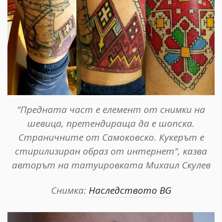
"Предната част е елемент от снимки на
шевица, претендираща да е шопска.
Страничните от Самоковско. Кукерът е
стирилизиран образ от интернет", казва
авторът на татуировката Михаил Скулев
Снимка:
Наследството BG