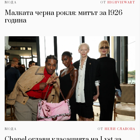
МОДА
ОТ
HIGHVIEWART
Малката черна рокля: митът за 1926
година
МОДА
ОТ
НЕЛИ СЛАВОВА
Chanel оглави класацията на Lyst за