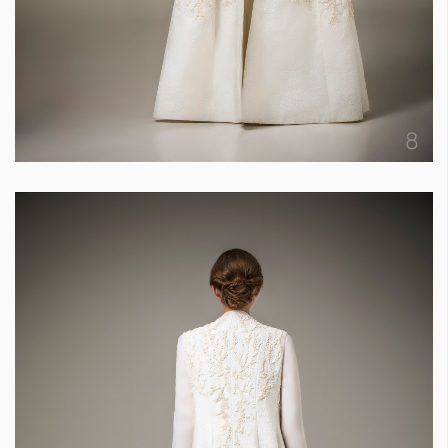
Красота
поверителност
Цветно
ModerenDom
Гурме
Пътувай
Wellness
СЛЕДВАЙТЕ НИ
Facebook
Instagram
Twitter
Pinterest
YouTube
Spotify
Soundcloud
Ако нашият сайт ви харесва, можете да се абонирате за
седмичния ни нюзлетър тук:
© 2026, HighViewArt | Всички права запазени