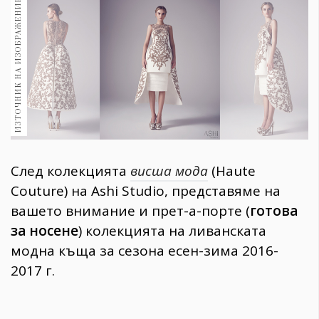
ИЗТОЧНИК НА ИЗОБРАЖЕНИЕ:
1970
30+
1710
Гурме
Пътувай
237
389
Здраве
След колекцията
висша мода
(Haute
Gentlemen
Couture) на Ashi Studio, представяме на
382
вашето внимание и прет-а-порте (
готова
за носене
) колекцията на ливанската
Wellness
модна къща за сезона есен-зима 2016-
1817
2017 г.
ПОСЛЕДВАЙТЕ
НИ