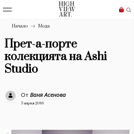
139
Бизнес
1633
Мода
Начало
Мода
16
Dialogue
Прет-а-порте
Изкуство
колекцията на Ashi
4340
Studio
Красота
777
От
Ваня Асенова
Дизайн
7 април 2016
1272
1188
Книги