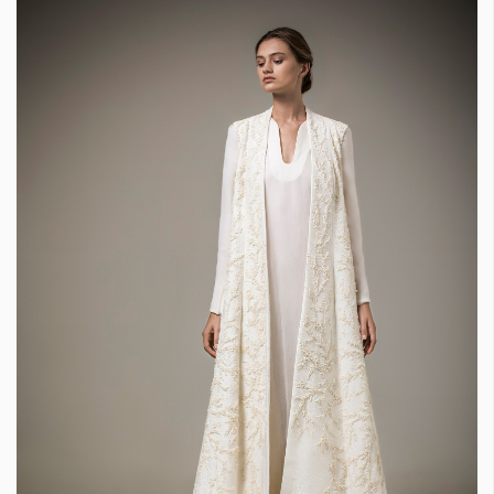
КАТЕГОРИИ
ЗА НАС
Wine&Dine
Условия за
Подкасти
ползване
Мода
За нас
Dialogue
Реклама
Изкуство
Политика за