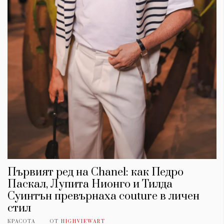
Първият ред на Chanel: как Педро
Паскал, Лупита Нионго и Тилда
Суинтън превърнаха couture в личен
стил
КРАСОТА
ОТ
HIGHVIEWART