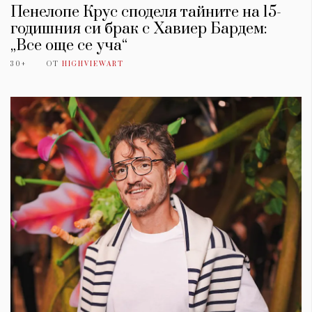
Пенелопе Крус споделя тайните на 15-
годишния си брак с Хавиер Бардем:
„Все още се уча“
30+
ОТ
HIGHVIEWART