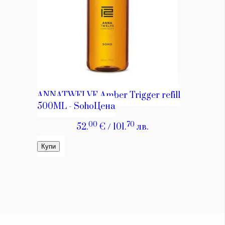
Красота
поверителност
Цветно
ModerenDom
Гурме
Пътувай
Wellness
СЛЕДВАЙТЕ НИ
Facebook
Instagram
Twitter
Pinterest
YouTube
Spotify
Soundcloud
Ако нашият сайт ви харесва, можете да се абонирате за
седмичния ни нюзлетър тук:
© 2026, HighViewArt | Всички права запазени