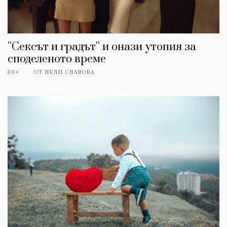
''Сексът и градът'' и онази утопия за
споделеното време
30+
ОТ
НЕЛИ СЛАВОВА