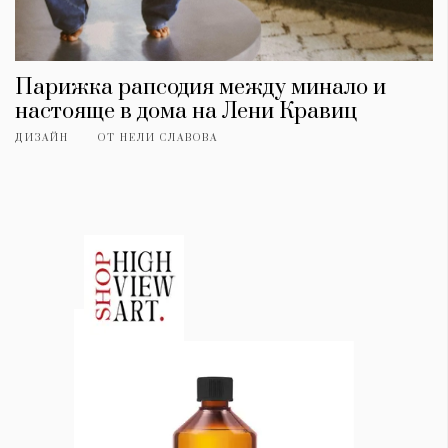
Парижка рапсодия между минало и
настояще в дома на Лени Кравиц
ДИЗАЙН
ОТ
НЕЛИ СЛАВОВА
КАТЕГОРИИ
ЗА НАС
Wine&Dine
Условия за
Подкасти
ползване
Мода
За нас
Dialogue
Реклама
Изкуство
Политика за