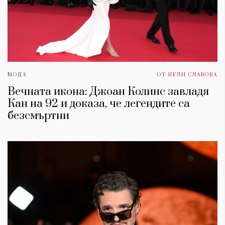
МОДА
ОТ
НЕЛИ СЛАВОВА
Вечната икона: Джоан Колинс завладя
Кан на 92 и доказа, че легендите са
безсмъртни