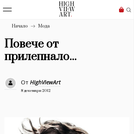
139
Бизнес
1633
Мода
Начало
Мода
16
Dialogue
Повече от
Изкуство
прилепнало...
4340
Красота
От
HighViewArt
777
8 декември 2012
Дизайн
1272
1188
Книги