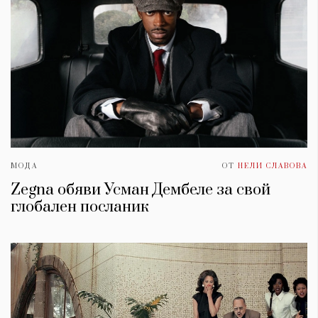
МОДА
ОТ
НЕЛИ СЛАВОВА
Zegna обяви Усман Дембеле за свой
глобален посланик