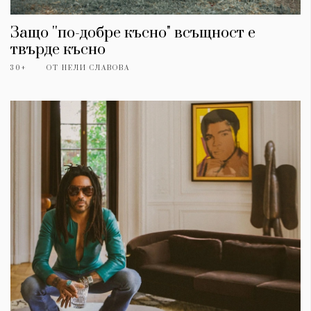
Защо ''по-добре късно" всъщност е
твърде късно
30+
ОТ
НЕЛИ СЛАВОВА