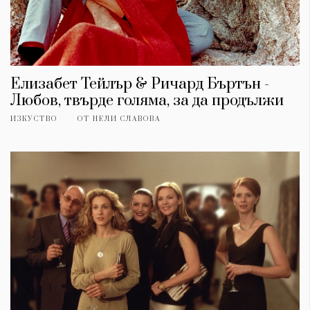
Елизабет Тейлър & Ричард Бъртън -
Любов, твърде голяма, за да продължи
ИЗКУСТВО
ОТ
НЕЛИ СЛАВОВА