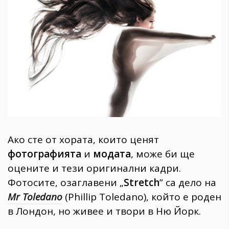
1970
30+
1710
Гурме
Пътувай
237
389
Здраве
Gentlemen
Ако сте от хората, които ценят
382
фотографията
и
модата
, може би ще
оцените и тези оригинални кадри.
Wellness
Фотосите, озаглавени „
Stretch
” са дело на
1817
Mr Toledano
(Phillip Toledano), който е роден
в Лондон, но живее и твори в Ню Йорк.
ПОСЛЕДВАЙТЕ
НИ