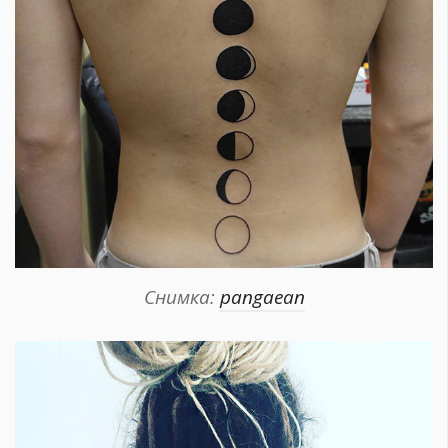
Снимка:
pangaean