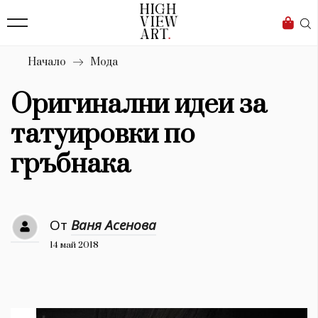
139
Бизнес
1633
Мода
Начало
Мода
16
Dialogue
Оригинални идеи за
Изкуство
татуировки по
4339
гръбнака
Красота
777
От
Ваня Асенова
Дизайн
14 май 2018
1272
1188
Книги