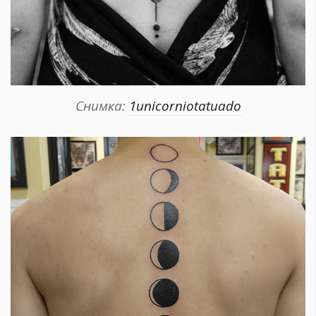
Снимка:
1unicorniotatuado