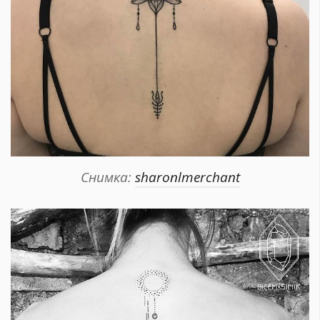
Красота
поверителност
Цветно
ModerenDom
Гурме
Пътувай
Wellness
СЛЕДВАЙТЕ НИ
Facebook
Instagram
Twitter
Pinterest
YouTube
Spotify
Soundcloud
Снимка:
sharonlmerchant
Ако нашият сайт ви харесва, можете да се абонирате за
седмичния ни нюзлетър тук:
© 2026, HighViewArt | Всички права запазени