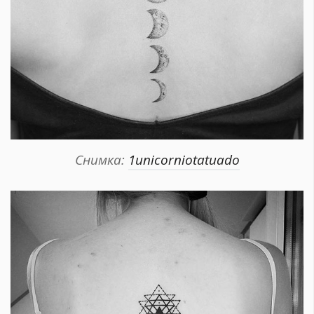
Снимка:
1unicorniotatuado