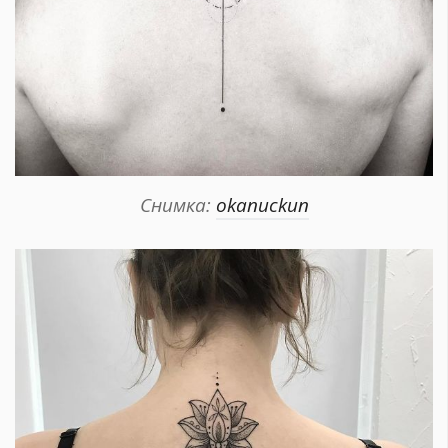
Снимка:
okanuckun
КАТЕГОРИИ
ЗА НАС
Wine&Dine
Условия за
Подкасти
ползване
Мода
За нас
Dialogue
Реклама
Изкуство
Политика за