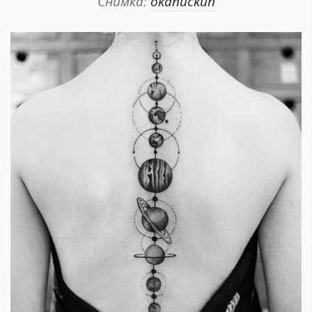
Снимка:
okanuckun