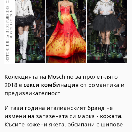
И
З
Т
О
Ч
Н
И
К
Н
А
И
З
О
Б
Р
А
Ж
Е
Н
И
Е
:
С
Н
И
М
К
А
:
M
O
S
C
H
I
N
O
.
C
O
1970
30+
M
1709
Гурме
Пътувай
237
389
Здраве
Gentlemen
Колекцията на Moschino за пролет-лято
382
2018 е
секси комбинация
от романтика и
предизвикателност.
Wellness
1816
И тази година италианският бранд не
измени на запазената си марка -
кожата
.
ПОСЛЕДВАЙТЕ
Късите кожени якета, обсипани с шипове
НИ