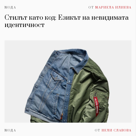
МОДА
ОТ
МАРИЕЛА ИЛИЕВА
Стилът като код: Езикът на невидимата
идентичност
КАТЕГОРИИ
ЗА НАС
Wine&Dine
Условия за
Подкасти
ползване
Мода
За нас
Dialogue
Реклама
Изкуство
Политика за
МОДА
ОТ
НЕЛИ СЛАВОВА