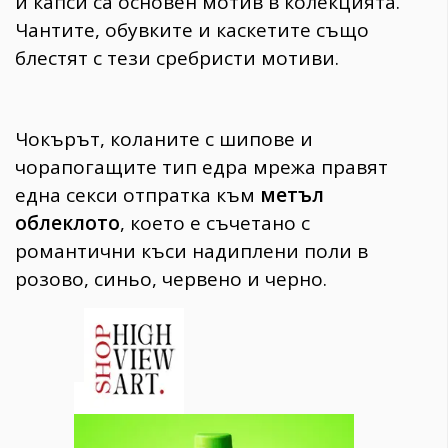
и капси са основен мотив в колекцията.
Чантите, обувките и каскетите също
блестят с тези сребристи мотиви.
Чокърът, коланите с шипове и
чорапогащите тип едра мрежа правят
една секси отпратка към
метъл
облеклото
, което е съчетано с
романтични къси надиплени поли в
розово, синьо, червено и черно.