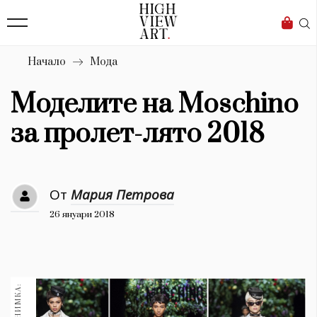
139
Бизнес
1633
Мода
Начало
Мода
16
Dialogue
Моделите на Moschino
Изкуство
за пролет-лято 2018
4339
Красота
От
Мария Петрова
777
26 януари 2018
Дизайн
1272
1188
Книги