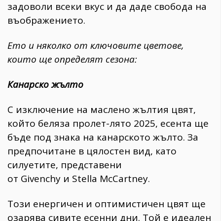
задоволи всеки вкус и да даде свобода на
въображението.
Ето и няколко от ключовите цветове,
които ще определят сезона:
Канарско жълто
С изключение на маслено жълтия цвят,
който беляза пролет-лято 2025, есента ще
бъде под знака на канарското жълто. За
предпочитане в цялостен вид, като
силуетите, представени
от Givenchy и Stella McCartney.
Този енергичен и оптимистичен цвят ще
озарява сивите есенни дни. Той е идеален