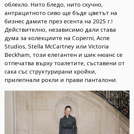
облекло. Нито бледо, нито скучно,
антрацитното сиво ще бъде цветът на
бизнес дамите през есента на 2025 г.!
Действително, независимо дали става
дума за колекциите на Coperni, Acne
Studios, Stella McCartney или Victoria
Beckham, този елегантен и шик нюанс се
отпечатва върху тоалетите, съставени от
сака със структурирани кройки,
прилепнали рокли и прави панталони.