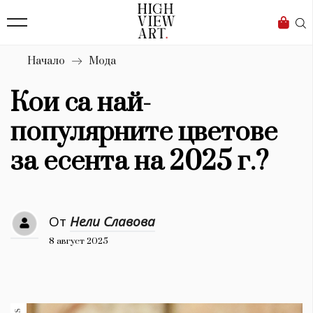
139
Бизнес
1633
Мода
Начало
Мода
16
Dialogue
Кои са най-
Изкуство
популярните цветове
4340
за есента на 2025 г.?
Красота
777
От
Нели Славова
Дизайн
8 август 2025
1272
1188
Книги