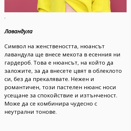
.
Лавандула
Символ на женствеността, нюансът
лавандула ще внесе мекота в есенния ни
гардероб. Това е нюансът, на който да
заложите, за да внесете цвят в облеклото
си, без да прекалявате. Нежен и
романтичен, този пастелен нюанс носи
усещане за спокойствие и изтънченост.
Може да се комбинира чудесно с
неутрални тонове.