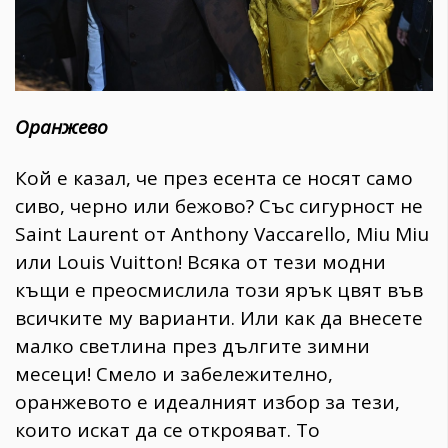
Оранжево
Кой е казал, че през есента се носят само
сиво, черно или бежово? Със сигурност не
Saint Laurent от Anthony Vaccarello, Miu Miu
или Louis Vuitton! Всяка от тези модни
къщи е преосмислила този ярък цвят във
всичките му варианти. Или как да внесете
малко светлина през дългите зимни
месеци! Смело и забележително,
оранжевото е идеалният избор за тези,
които искат да се открояват. То