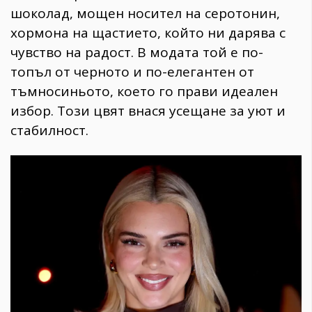
шоколад, мощен носител на серотонин,
хормона на щастието, който ни дарява с
чувство на радост. В модата той е по-
топъл от черното и по-елегантен от
тъмносиньото, което го прави идеален
избор. Този цвят внася усещане за уют и
стабилност.