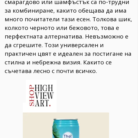
смарагдово или шамфъстък са по-трудни
за комбиниране, какито обещава да има
много почитатели тази есен. Толкова шик,
колкото черното или бежовото, това е
перфектната алтернатива. Невъзможно е
да сгрешите. Този универсален и
практичен цвят е идеален за постигане на
стилна и небрежна визия. Какито се
съчетава лесно с почти всичко.