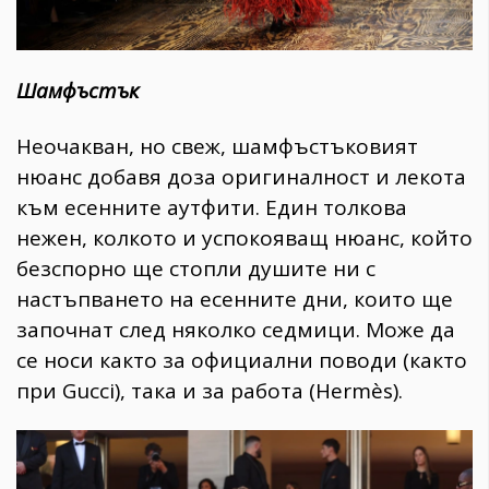
Шамфъстък
Неочакван, но свеж, шамфъстъковият
нюанс добавя доза оригиналност и лекота
към есенните аутфити. Един толкова
нежен, колкото и успокояващ нюанс, който
безспорно ще стопли душите ни с
настъпването на есенните дни, които ще
започнат след няколко седмици. Може да
се носи както за официални поводи (както
при Gucci), така и за работа (Hermès).