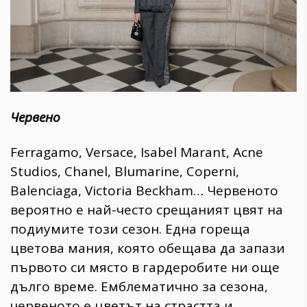
Червено
Ferragamo, Versace, Isabel Marant, Acne
Studios, Chanel, Blumarine, Coperni,
Balenciaga, Victoria Beckham… Червеното
вероятно е най-често срещаният цвят на
подиумите този сезон. Една гореща
цветова мания, която обещава да запази
първото си място в гардеробите ни още
дълго време. Емблематично за сезона,
червеното е цветът на страстта и