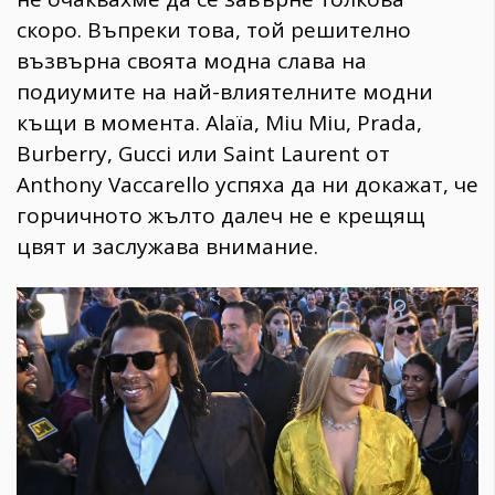
скоро. Въпреки това, той решително
възвърна своята модна слава на
подиумите на най-влиятелните модни
къщи в момента. Alaïa, Miu Miu, Prada,
Burberry, Gucci или Saint Laurent от
Anthony Vaccarello успяха да ни докажат, че
горчичното жълто далеч не е крещящ
цвят и заслужава внимание.