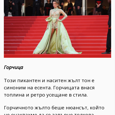
Горчица
Този пикантен и наситен жълт тон е
синоним на есента. Горчицата внася
топлина и ретро усещане в стила.
Горчичното жълто беше нюансът, който
не очаквахме да се завърне толкова