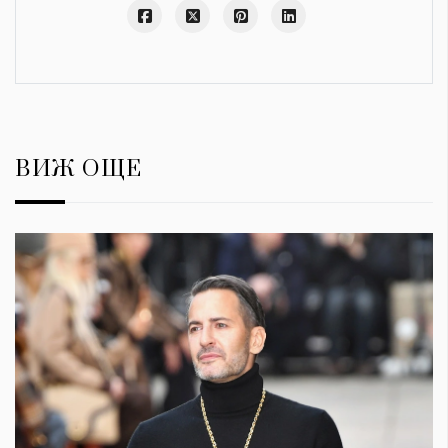
ВИЖ ОЩЕ
КАТЕГОРИИ
ЗА НАС
Wine&Dine
Условия за
Подкасти
ползване
Мода
За нас
Dialogue
Реклама
Изкуство
Политика за