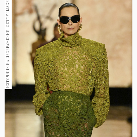
ИЗТОЧНИК НА ИЗОБРАЖЕНИЕ: GETTY IMAGES
1970
30+
1710
Гурме
Пътувай
237
389
Здраве
Gentlemen
382
Wellness
1817
ПОСЛЕДВАЙТЕ
НИ