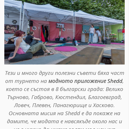
Тези и много други полезни съвети бяха част
от турнето на
модното приложение
Shedd
,
което се състоя в 8 български града: Велико
Търново, Габрово, Кюстендил, Благоевград,
Ловеч, Плевен, Панагюрище и Хасково.
Основната мисия на Shedd е да покаже на
дамите, че модата е навсякъде около нас и