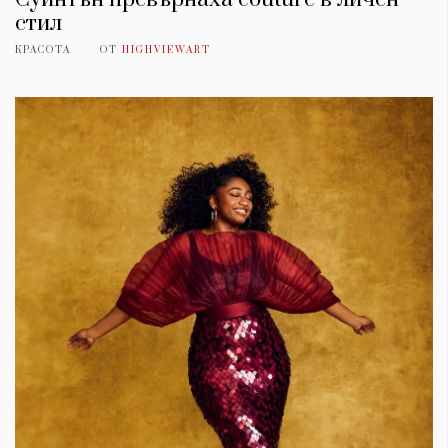
стил
КРАСОТА
ОТ
HIGHVIEWART