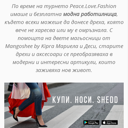
По време на турнето Peace.Love.Fashion
имаше и безплатна
модна работилница
,
където всеки можеше да донесе дреха, която
вече не харесва или му е омръзнала. С
помощта на двете магьосници от
Mangoshee by Kipra Мариела и Деси, старите
дрехи и аксесоари се преобразяваха в
модерни и интересни артикули, които
заживяха нов живот.