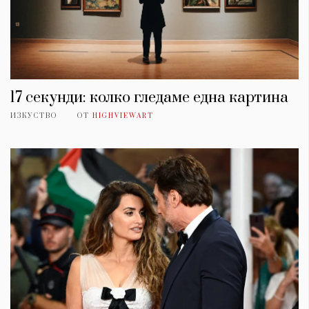
17 секунди: колко гледаме една картина
ИЗКУСТВО
ОТ
HIGHVIEWART