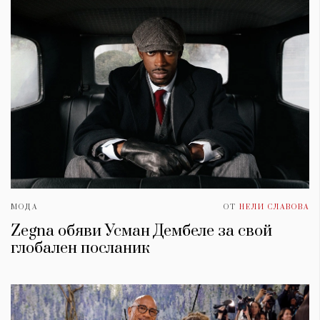
МОДА
ОТ
НЕЛИ СЛАВОВА
Zegna обяви Усман Дембеле за свой
глобален посланик