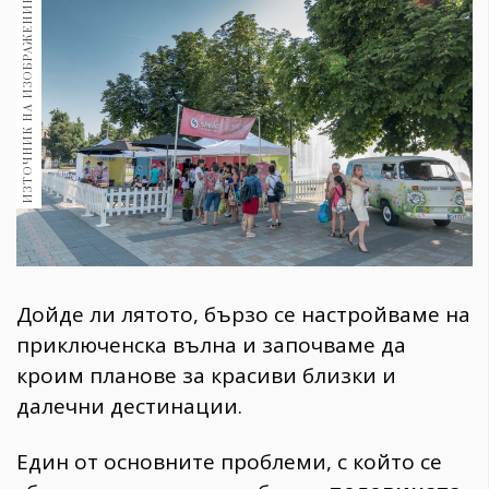
ИЗТОЧНИК НА ИЗОБРАЖЕНИЕ:
1970
30+
1710
Гурме
Пътувай
237
389
Здраве
Gentlemen
382
Дойде ли лятото, бързо се настройваме на
приключенска вълна и започваме да
Wellness
кроим планове за красиви близки и
1817
далечни дестинации.
ПОСЛЕДВАЙТЕ
Един от основните проблеми, с който се
НИ