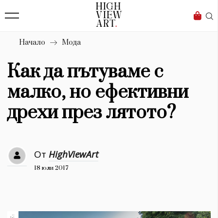
139
Бизнес
1633
Мода
Начало
Мода
16
Dialogue
Как да пътуваме с
Изкуство
малко, но ефективни
4340
дрехи през лятото?
Красота
777
От
HighViewArt
Дизайн
18 юли 2017
1272
1188
Книги