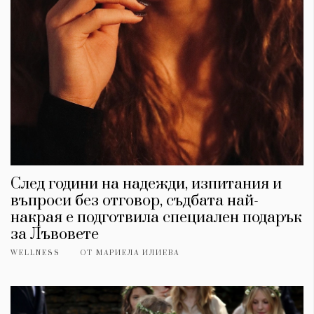
Красота
поверителност
Цветно
ModerenDom
Гурме
Пътувай
Wellness
СЛЕДВАЙТЕ НИ
Facebook
Instagram
Twitter
Pinterest
YouTube
Spotify
Soundcloud
След години на надежди, изпитания и
Ако нашият сайт ви харесва, можете да се абонирате за
въпроси без отговор, съдбата най-
седмичния ни нюзлетър тук:
накрая е подготвила специален подарък
за Лъвовете
WELLNESS
ОТ
МАРИЕЛА ИЛИЕВА
© 2026, HighViewArt | Всички права запазени