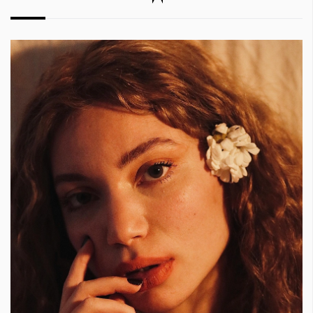
КАТЕГОРИИ
ЗА НАС
Wine&Dine
Условия за
Подкасти
ползване
Мода
За нас
Dialogue
Реклама
Изкуство
Политика за