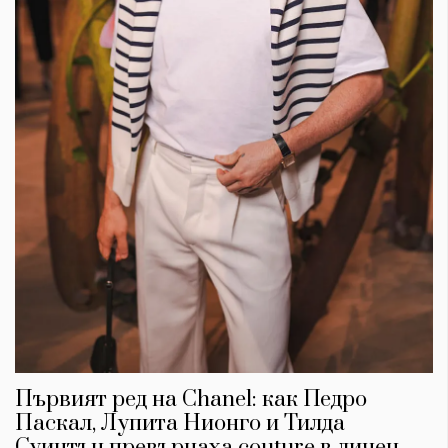
Първият ред на Chanel: как Педро
Паскал, Лупита Нионго и Тилда
Суинтън превърнаха couture в личен