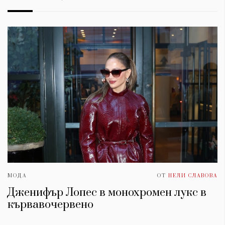
МОДА
ОТ
НЕЛИ СЛАВОВА
Дженифър Лопес в монохромен лукс в
кървавочервено