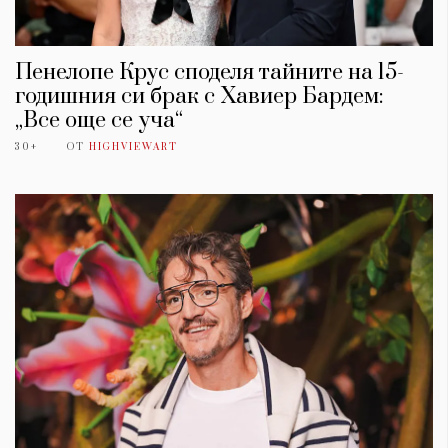
Пенелопе Крус споделя тайните на 15-
годишния си брак с Хавиер Бардем:
„Все още се уча“
30+
ОТ
HIGHVIEWART