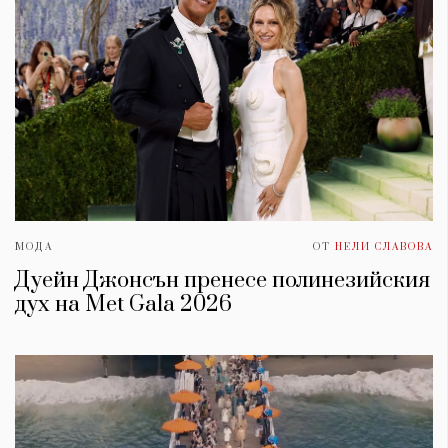
МОДА
ОТ
НЕЛИ СЛАВОВА
Дуейн Джонсън пренесе полинезийския
дух на Met Gala 2026