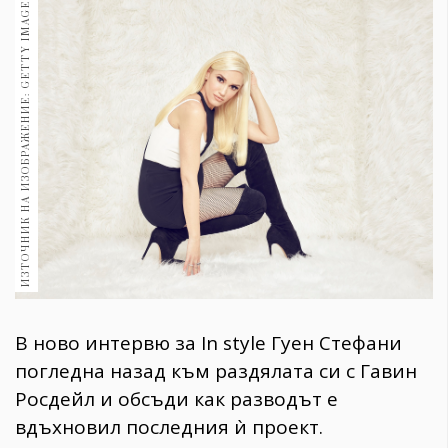
ИЗТОЧНИК НА ИЗОБРАЖЕНИЕ: GETTY IMAGES
1970
30+
1710
Гурме
Пътувай
237
389
Здраве
Gentlemen
382
Wellness
В ново интервю за In style Гуен Стефани
1817
погледна назад към раздялата си с Гавин
Росдейл и обсъди как разводът е
ПОСЛЕДВАЙТЕ
вдъхновил последния ѝ проект.
НИ