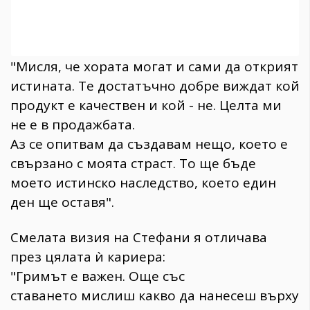
"Мисля, че хората могат и сами да открият
истината. Те достатъчно добре виждат кой
продукт е качествен и кой - не. Целта ми
не е в продажбата.
Аз се опитвам да създавам нещо, което е
свързано с моята страст. То ще бъде
моето истинско наследство, което един
ден ще оставя".
Смелата визия на Стефани я отличава
през цялата ѝ кариера:
"Гримът е важен. Още със
ставането мислиш какво да нанесеш върху