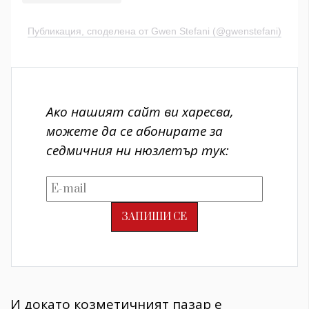
Публикация, споделена от Gwen Stefani (@gwenstefani)
Ако нашият сайт ви харесва,
можете да се абонирате за
седмичния ни нюзлетър тук:
И докато козметичният пазар е