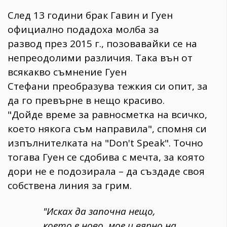
След 13 години брак Гавин и Гуен
официално подадоха молба за
развод през 2015 г., позовавайки се на
непреодолими различия. Така вън от
всякакво съмнение Гуен
Стефани преобразува тежкия си опит, за
да го превърне в нещо красиво.
"Дойде време за равносметка на всичко,
което някога съм направила", спомня си
изпълнителката на "Don't Speak". Точно
тогава Гуен се сдобива с мечта, за която
дори не е подозирала – да създаде своя
собствена линия за грим.
"Исках да започна нещо,
което е ново, мое и вярно на