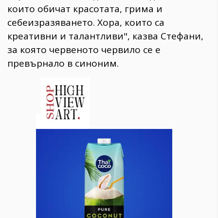
които обичат красотата, грима и
себеизразяването. Хора, които са
креативни и талантливи", казва Стефани,
за която червеното червило се е
превърнало в синоним.