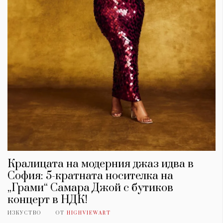
Кралицата на модерния джаз идва в
София: 5-кратната носителка на
„Грами“ Самара Джой с бутиков
концерт в НДК!
ИЗКУСТВО
ОТ
HIGHVIEWART