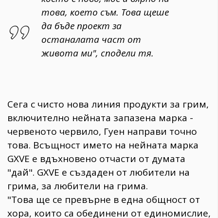
това, което съм. Това щеше
да бъде проект за
останалата част от
живота ми", сподели тя.
Сега с чисто нова линия продукти за грим,
включително нейната запазена марка -
червеното червило, Гуен направи точно
това. Всъщност името на нейната марка
GXVE е вдъхновено отчасти от думата
"дай". GXVE е създаден от любители на
грима, за любители на грима.
"Това ще се превърне в една общност от
хора, които са обединени от единомислие,