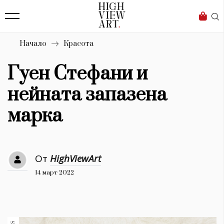
139
Бизнес
1633
Мода
Начало
Красота
16
Dialogue
Гуен Стефани и
Изкуство
нейната запазена
4340
марка
Красота
777
От
HighViewArt
Дизайн
14 март 2022
1272
1188
Книги