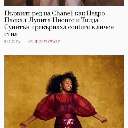
Първият ред на Chanel: как Педро
Паскал, Лупита Нионго и Тилда
Суинтън превърнаха couture в личен
стил
КРАСОТА
ОТ
HIGHVIEWART