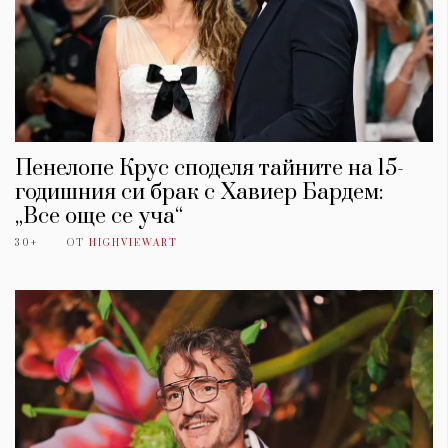
Пенелопе Крус споделя тайните на 15-
годишния си брак с Хавиер Бардем:
„Все още се уча“
30+
ОТ
HIGHVIEWART