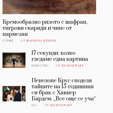
Кремообразно ризото с шафран,
тигрови скариди и чипс от
пармезан
ГУРМЕ
ОТ
МАРИЕЛА ИЛИЕВА
17 секунди: колко
гледаме една картина
ИЗКУСТВО
ОТ
HIGHVIEWART
Пенелопе Крус споделя
тайните на 15-годишния
си брак с Хавиер
Бардем: „Все още се уча“
30+
ОТ
HIGHVIEWART