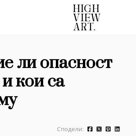
ие ли опасност
 и кои са
му
Сподели: