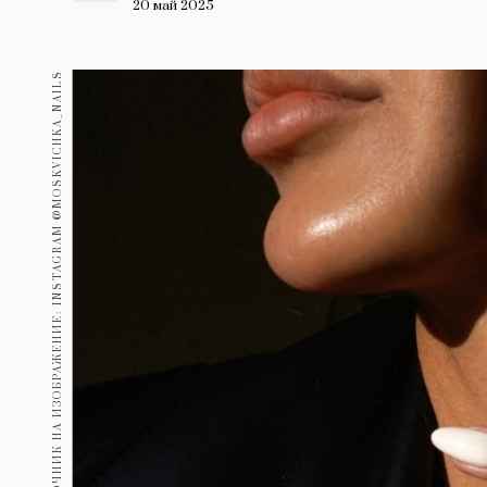
Гурме
20 май 2025
237
Пътувай
ИЗТОЧНИК НА ИЗОБРАЖЕНИЕ: INSTAGRAM @MOSKVICHKA_NAILS
389
Здраве
Gentlemen
382
1817
Wellness
ПОСЛЕДВАЙТЕ
НИ