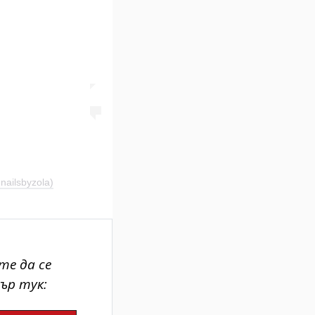
ailsbyzola)
те да се
ър тук: