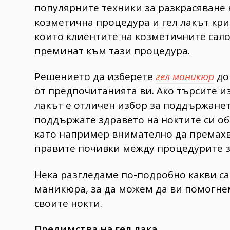
популярните техники за разкрасяване н
козметична процедура и гел лакът кри
които клиентите на козметичните сало
преминат към тази процедура.
Решението да изберете
гел маникюр
до
от предпочитанията ви. Ако търсите 
лакът е отличен избор за поддържанет
поддържате здравето на ноктите си об
като например внимателно да премахват
правите почивки между процедурите з
Нека разгледаме по-подробно какви са
маникюра, за да можем да ви помогнем
своите нокти.
Предимства на гел лака