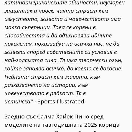
латиноамериканските общности, неуморен
защитник и човек, чиято страст към
изкуството, живота и човечеството има
малко съперници. Това се корени в
способността ѝ да вдъхновява идните
поколения, показвайки на всички нас, че да
живееш според собствените си условия е
най-голямата сила. Тя има творчески огън,
който запалва всичко, до което се докосне.
Нейната страст към живота, към
разказването на истории, към
човечеството е рядкост. Тя е
истинска'' -
Sports Illustrated.
Заедно със Салма Хайек Пино сред
моделите на тазгодишната 2025 корица