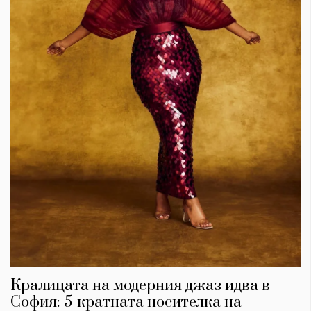
Кралицата на модерния джаз идва в
София: 5-кратната носителка на