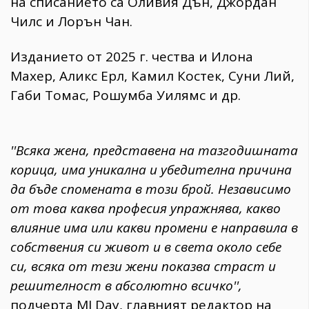
на списанието са Оливия Дън, Джордан
Чилс и Лорън Чан.
Изданието от 2025 г. чества и Илона
Махер, Аликс Ерл, Камил Костек, Суни Лий,
Габи Томас, Рошумба Уилямс и др.
''Всяка жена, представена на тазгодишната
корица, има уникална и убедителна причина
да бъде спомената в този брой. Независимо
от това каква професия упражнява, какво
влияние има или какви промени е направила в
собствения си живот и в света около себе
си, всяка от тези жени показва страст и
решителност в абсолютно всичко'',
подчерта MJ Day, главният редактор на