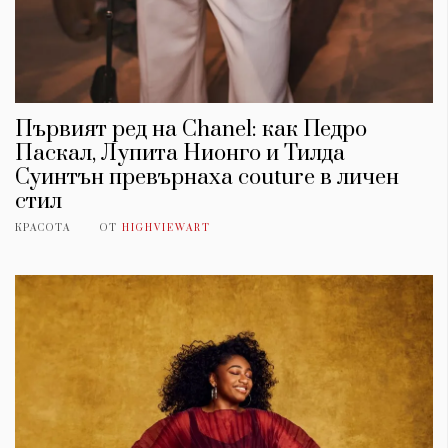
Първият ред на Chanel: как Педро
Паскал, Лупита Нионго и Тилда
Суинтън превърнаха couture в личен
стил
КРАСОТА
ОТ
HIGHVIEWART