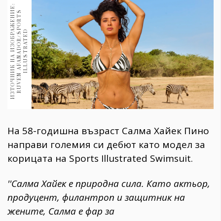
1970
И
З
Т
О
Ч
Н
И
К
Н
А
И
З
О
Б
Р
А
Ж
Е
Н
Е
:
R
U
V
E
N
A
F
A
N
A
D
O
R
/
S
P
O
R
T
I
L
L
U
S
T
R
A
T
E
30+
И
S
1709
Гурме
D
Пътувай
237
389
Здраве
Gentlemen
На 58-годишна възраст Салма Хайек Пино
381
направи големия си дебют като модел за
корицата на Sports Illustrated Swimsuit.
Wellness
1815
''Салма Хайек е природна сила. Като актьор,
продуцент, филантроп и защитник на
ПОСЛЕДВАЙТЕ
жените, Салма е фар за
НИ