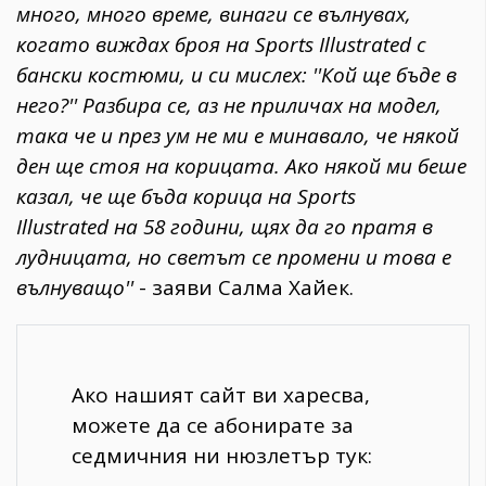
много, много време, винаги се вълнувах,
когато виждах броя на Sports Illustrated с
бански костюми, и си мислех: ''Кой ще бъде в
него?'' Разбира се, аз не приличах на модел,
така че и през ум не ми е минавало, че някой
ден ще стоя на корицата. Ако някой ми беше
казал, че ще бъда корица на Sports
Illustrated на 58 години, щях да го пратя в
лудницата, но светът се промени и това е
вълнуващо''
- заяви Салма Хайек.
Ако нашият сайт ви харесва,
можете да се абонирате за
седмичния ни нюзлетър тук: