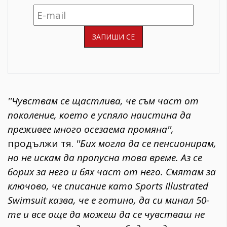
''Чувствам се щастлива, че съм част от
поколение, което е успяло наистина да
преживее много осезаема промяна'',
продължи тя.
''Бих могла да се пенсионирам,
но не искам да пропусна това време. Аз се
борих за него и бях част от него. Смятам за
ключово, че списание като Sports Illustrated
Swimsuit казва, че е готино, да си минал 50-
те и все още да можеш да се чувстваш не