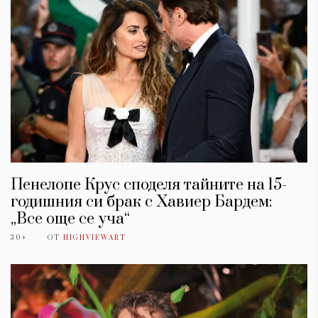
Пенелопе Крус споделя тайните на 15-
годишния си брак с Хавиер Бардем:
„Все още се уча“
30+
ОТ
HIGHVIEWART