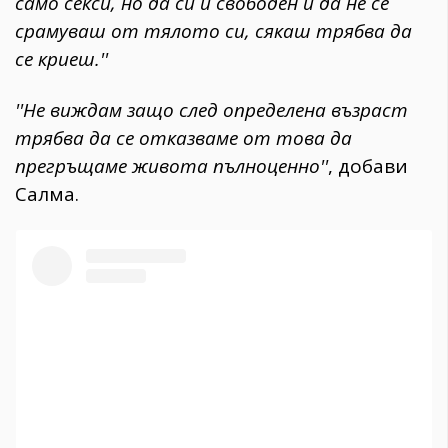
само секси, но да си и свободен и да не се
срамуваш от тялото си, сякаш трябва да
се криеш.''
''Не виждам защо след определена възраст
трябва да се отказваме от това да
прегръщаме живота пълноценно''
, добави
Салма.