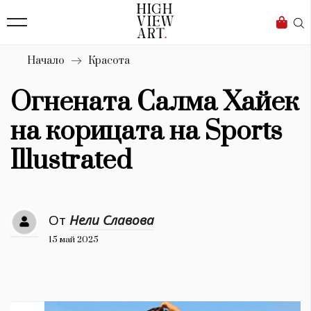
138
Бизнес
1633
Мода
Начало
Красота
16
Dialogue
Огнената Салма Хайек
Изкуство
на корицата на Sports
4338
Illustrated
Красота
777
От
Нели Славова
Дизайн
15 май 2025
1272
1188
Книги