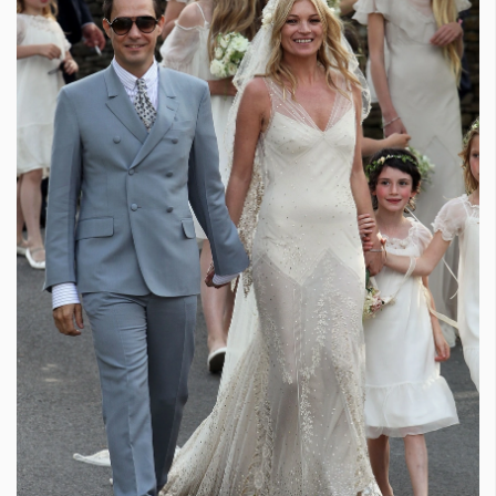
КАТЕГОРИИ
ЗА НАС
Wine&Dine
Условия за
Подкасти
ползване
Мода
За нас
Dialogue
Реклама
Изкуство
Политика за